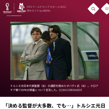
FIFA ワールドカップ カタール 2022
完全ガイド
by ABEMA
ニュース
News
出場国
Teams
日本代表
Team Japan
日程・結果
トルシエ元日本代表監督（左）の通訳を務めたダバディ氏（右）。クロア
チア戦でのPKの順番について言及した。(C)SOCCER DIGEST
Schedule
ランキング
「決める監督が大多数、でも…」トルシエ元日