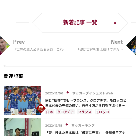
新着記事 一覧
Prev
Next
「世界の主人公きたぁぁあ」これぞ
「彼は世界を変え続けてきた。
大スターの風格！ 途中交代でピッチ
ひとりでは止めれない」 F・
に現れたクリスティアーノ・ロナウ
デ・ヨング、“メッシ封じ”の極
ドに割れんばかりの大歓声
意語る
関連記事
サッカーダイジェストWeb
2022/12/30
同じ“堅守”でも…フランス、クロアチア、モロッコと
日本代表の守備の違い。W杯４強から何を学ぶべき
か？【小宮良之の日本サッカー兵法書】
日本
クロアチア
フランス
モロッコ
日本代表
アントワーヌ・グリーズマン
スペイン
ドイツ
コスタリカ
吉田 麻也
サッカーキング
2022/12/18
ルカ・モドリッチ
板倉 滉
「夢」叶えた日本戦は「最高に充実」 寺川俊平アナ