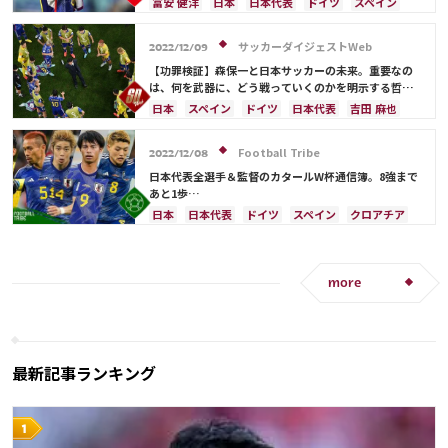
モロッコ
吉田 麻也
谷口 彰悟
山根 視来
冨安 健洋
日本
日本代表
ドイツ
スペイン
中山 雄太
伊東 純也
南野 拓実
守田 英正
クロアチア
コスタリカ
吉田 麻也
フランス
三笘 薫
上田 綺世
田中 碧
久保 建英
イングランド
ブラジル
谷 晃生
谷口 彰悟
サッカーダイジェストWeb
2022/12/09
鎌田 大地
板倉 滉
冨安 健洋
遠藤 航
久保 建英
板倉 滉
【功罪検証】森保一と日本サッカーの未来。重要なの
伊藤 洋輝
町野 修斗
は、何を武器に、どう戦っていくのかを明示する哲学
だ
日本
スペイン
ドイツ
日本代表
吉田 麻也
フランス
クロアチア
オランダ
ブラジル
アルゼンチン
アメリカ
伊東 純也
三笘 薫
Football Tribe
2022/12/08
リオネル・メッシ
鎌田 大地
サディオ・マネ
日本代表全選手＆監督のカタールW杯通信簿。8強まで
ラファエル・バラン
あと1歩…
日本
日本代表
ドイツ
スペイン
クロアチア
コスタリカ
権田 修一
長友 佑都
堂安 律
遠藤 航
フランス
山根 視来
柴崎 岳
伊東 純也
南野 拓実
守田 英正
三笘 薫
more
田中 碧
久保 建英
鎌田 大地
酒井 宏樹
冨安 健洋
町野 修斗
ベルギー
イングランド
川島 永嗣
シュミット・ダニエル
谷 晃生
吉田 麻也
谷口 彰悟
浅野 拓磨
上田 綺世
最新記事ランキング
板倉 滉
前田 大然
相馬 勇紀
伊藤 洋輝
ポルトガル
マヌエル・ノイアー
アンス・ファティ