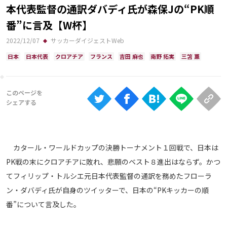
Ranking
本代表監督の通訳ダバディ氏が森保Jの“PK順
番”に言及【W杯】
大会について
2022/12/07
サッカーダイジェストWeb
About
日本
日本代表
クロアチア
フランス
吉田 麻也
南野 拓実
三笘 薫
視聴方法
iOS Apps
Android
カタール・ワールドカップの決勝トーナメント１回戦で、日本は
PK戦の末にクロアチアに敗れ、悲願のベスト８進出はならず。かつ
Web
てフィリップ・トルシエ元日本代表監督の通訳を務めたフローラ
ABEMAの視聴について
ン・ダバディ氏が自身のツイッターで、日本の“PKキッカーの順
TV
番”について言及した。