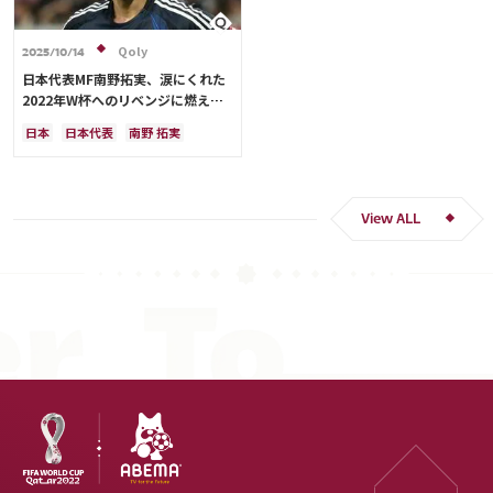
Qoly
2025/10/14
日本代表MF南野拓実、涙にくれた
2022年W杯へのリベンジに燃える
「絶対にリベンジしたい」「サッカ
日本
日本代表
南野 拓実
ー人生をかけた戦い」
クロアチア
長友 佑都
ドイツ
スペイン
川島 永嗣
谷 晃生
吉田 麻也
谷口 彰悟
伊東 純也
View ALL