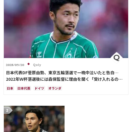
Qoly
2025/09/20
日本代表DF菅原由勢、東京五輪落選で一晩中泣いたと告白…
2022年Ｗ杯落選後には森保監督に理由を聞く「受け入れるのは
難しかった」
日本
日本代表
ドイツ
オランダ