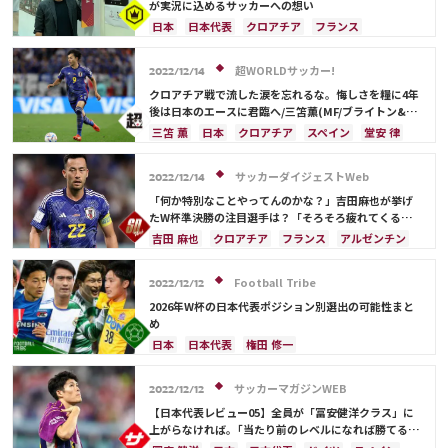
が実況に込めるサッカーへの想い
日本
日本代表
クロアチア
フランス
吉田 麻也
林 大地
超WORLDサッカー!
2022/12/14
クロアチア戦で流した涙を忘れるな。悔しさを糧に4年
後は日本のエースに君臨へ/三笘薫(MF/ブライトン&ホ
ーヴ・アルビオン)
三笘 薫
日本
クロアチア
スペイン
堂安 律
ドイツ
モロッコ
田中 碧
フランス
アルゼンチン
川島 永嗣
日本代表
長友 佑都
サッカーダイジェストWeb
2022/12/14
吉田 麻也
ルカ・モドリッチ
リオネル・メッシ
「何か特別なことやってんのかな？」吉田麻也が挙げ
キリアン・ムバッペ
板倉 滉
前田 大然
たW杯準決勝の注目選手は？「そろそろ疲れてくるの
かなって思うけど…」【W杯】
冨安 健洋
吉田 麻也
クロアチア
フランス
アルゼンチン
モロッコ
日本
日本代表
ルカ・モドリッチ
Football Tribe
2022/12/12
2026年W杯の日本代表ポジション別選出の可能性まと
め
日本
日本代表
権田 修一
シュミット・ダニエル
大迫 勇也
谷 晃生
ドイツ
川島 永嗣
浅野 拓磨
フランス
サッカーマガジンWEB
2022/12/12
クロアチア
長友 佑都
酒井 宏樹
古橋 亨梧
【日本代表レビュー05】全員が「冨安健洋クラス」に
堂安 律
前田 大然
スペイン
アルゼンチン
上がらなければ。｢当たり前のレベルになれば勝てる集
団になる｣