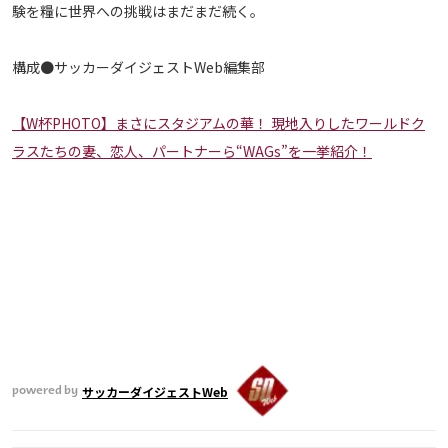
験を糧に世界への挑戦はまだまだ続く。
運営会社
ご利用にあたって
構成●サッカーダイジェストWeb編集部
プライバシーポリシー
お問い合わせ
【W杯PHOTO】まさにスタジアムの華！ 現地入りしたワールドク
ラスたちの妻、恋人、パートナーら“WAGs”を一挙紹介！
Share
© AbemaTV. Inc. All Rights Reserved.
サッカーダイジェストWeb
powered by