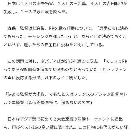
日本は１人目の南野拓実、２人目の三笘薫、４人目の吉田麻也が
メディアアライアンス
失敗し、１－３で敗れ涙を飲んだ。
森保一監督は試合後、PKを蹴る順番について、「選手たちに決め
てもらった。チャレンジを称えたい」と、あらかじめ決めておくこ
とはせず、選手たちの自主性に委ねたと明かしている。
この話題に対し、ダバディ氏がSNSを通じて反応。「てっきりPK
ってある程度順番を決めているものだと思っていた」というファン
の声に反応する形で、以下のように明かした。
「決める監督が大多数、でもたとえばフランスのデシャン監督やト
ルシエ監督は森保監督同様に、決めないのです」
日本はアジア勢で初めて２大会連続の決勝トーナメントに進出
も、再びベスト16の高い壁に阻まれた。この何物にも代えがたい経