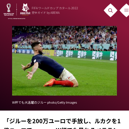
FIFA ワールドカップ カタール 2022
完全ガイド
by ABEMA
ニュース
News
出場国
Teams
日本代表
Team Japan
日程・結果
W杯でも大活躍のジルー photo/Getty Images
Schedule
「ジルーを200万ユーロで手放し、ルカクを1
ランキング