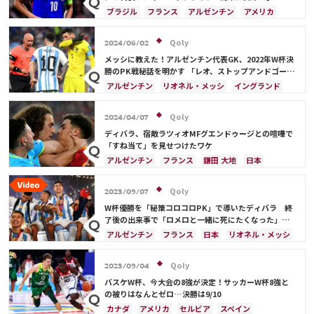
ブラジル
フランス
アルゼンチン
アメリカ
Qoly
2024/06/02
メッシに教えた！アルゼンチン代表GK、2022年W杯決
勝のPK戦秘話を明かす 「レオ、ストップアンドゴー
だ」
アルゼンチン
リオネル・メッシ
イングランド
日本
フランス
日本代表
Qoly
2024/04/07
ディバラ、宿敵ラツィオMFグエンドゥージとの喧嘩で
「すね当て」を見せつけたワケ
アルゼンチン
フランス
鎌田 大地
日本
Qoly
2023/09/07
W杯優勝を「秘策コロコロPK」で導いたディバラ 終
了後の出来事で「ロメロと一緒に死にたくなった」と
明かす
アルゼンチン
フランス
日本
リオネル・メッシ
Qoly
2023/09/04
バスケW杯、今大会の8強が決定！サッカーW杯8強と
の被りはなんとゼロ…決勝は9/10
カナダ
アメリカ
セルビア
スペイン