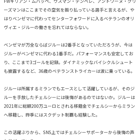
FWキリアン・ムバッペ、ウスマン・デンベレ、アントワーヌ・グリ
メディアアライアンス
ーズマンはここまでその空気を振り払っている選手と言えるが、や
はりベンゼマに代わってセンターフォワードに入るベテランのオリ
ヴィエ・ジルーの働きを忘れてはならない。
ベンゼマが万全ならばジルーは2番手となっていただろうが、今は
ジルーがベンゼマに代わる1番手だ。パフォーマンスも安定してお
り、ここまで3ゴールを記録。ダイナミックなバイシクルシュート
も披露するなど、36歳のベテランストライカーは波に乗っている。
ジルーは所属するミランでもエースとして活躍しているが、そのジ
ルーを手放したチェルシーには後悔があるのではないか。ジルーは
2021年に総額200万ユーロとされる移籍金でチェルシーからミラン
へ移籍し、昨季にはスクデット制覇も経験した。
この活躍ぶりから、SNS上ではチェルシーサポーターから後悔の声