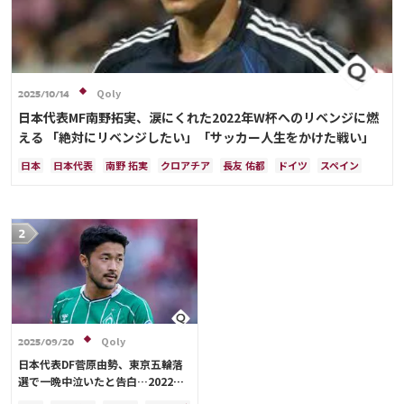
Qoly
2025/10/14
日本代表MF南野拓実、涙にくれた2022年W杯へのリベンジに燃
える 「絶対にリベンジしたい」「サッカー人生をかけた戦い」
日本
日本代表
南野 拓実
クロアチア
長友 佑都
ドイツ
スペイン
川島 永嗣
谷 晃生
吉田 麻也
谷口 彰悟
伊東 純也
Qoly
2025/09/20
日本代表DF菅原由勢、東京五輪落
選で一晩中泣いたと告白…2022年
Ｗ杯落選後には森保監督に理由を聞