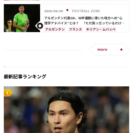
ブラジル
日本
ドイツ
フランス
アルゼンチン
サウジアラビア
クロアチア
FOOTBALL ZONE
2023/04/28
イングランド
オランダ
ポルトガル
モロッコ
アルゼンチン代表GK、W杯優勝に導いた味方への“心
理学アドバイス”とは？ 「ただ突っ立っているだけの
バカだと…」
アルゼンチン
フランス
キリアン・ムバッペ
リオネル・メッシ
more
最新記事ランキング