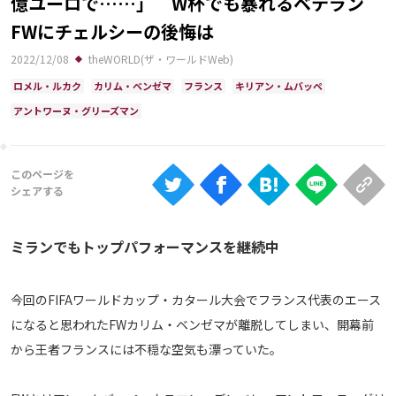
億ユーロで……」 W杯でも暴れるベテラン
Ranking
FWにチェルシーの後悔は
大会について
2022/12/08
theWORLD(ザ・ワールドWeb)
About
ロメル・ルカク
カリム・ベンゼマ
フランス
キリアン・ムバッペ
アントワーヌ・グリーズマン
視聴方法
iOS Apps
Android
ミランでもトップパフォーマンスを継続中
Web
今回のFIFAワールドカップ・カタール大会でフランス代表のエース
ABEMAの視聴について
になると思われたFWカリム・ベンゼマが離脱してしまい、開幕前
TV
から王者フランスには不穏な空気も漂っていた。