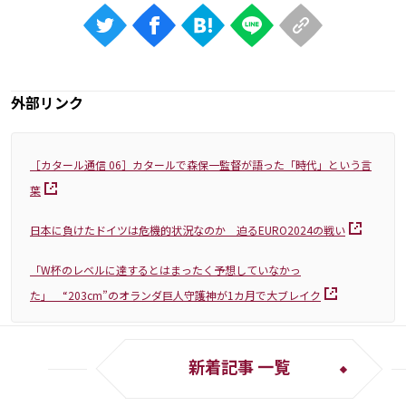
外部リンク
［カタール通信 06］カタールで森保一監督が語った「時代」という言
葉
日本に負けたドイツは危機的状況なのか 迫るEURO2024の戦い
「W杯のレベルに達するとはまったく予想していなかっ
た」 “203cm”のオランダ巨人守護神が1カ月で大ブレイク
新着記事 一覧