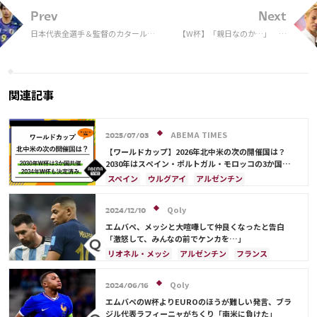
Prev
Next
日本代表全選手＆監督のカタールW
【W杯】「親日なのか…」 本
杯通信簿。8強まであと1歩…
田圭佑、カタール現地ファンの
対応に持論「驚くほど声をかけ
られた」
関連記事
ABEMA TIMES
2025/07/03
【ワールドカップ】2026年北中米の次の開催国は？
2030年はスペイン・ポルトガル・モロッコの3か国共
催！ ウルグアイ・アルゼンチン・パラグアイでも限定
スペイン
ウルグアイ
アルゼンチン
開催
ポルトガル
モロッコ
ブラジル
ドイツ
サウジアラビア
メキシコ
アメリカ
フランス
Qoly
2024/12/10
イングランド
日本
カナダ
韓国
セルビア
エムバペ、メッシと大喧嘩して仲良くなったと告白
スイス
オーストラリア
カタール
ウェールズ
「激怒して、みんなの前でケンカを…」
リオネル・メッシ
アルゼンチン
フランス
Qoly
2024/06/16
エムバペのW杯よりEUROのほうが難しい発言、ブラ
ジル代表ラフィーニャがちくり「南米に負けた」