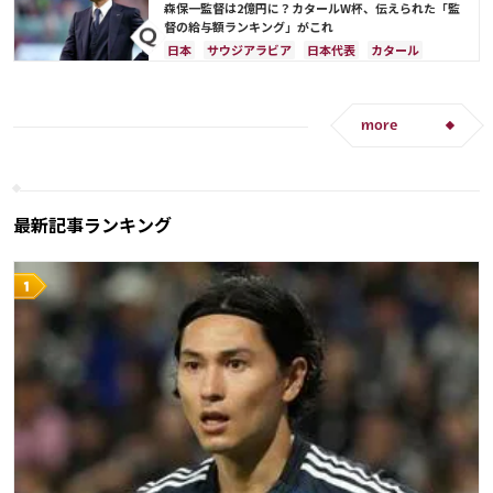
オーストラリア
コスタリカ
ケイラー・ナバス
ブラジル
カリム・ベンゼマ
エンゴロ・カンテ
森保一監督は2億円に？カタールW杯、伝えられた「監
サルダル・アズムン
督の給与額ランキング」がこれ
日本
サウジアラビア
日本代表
カタール
イラン
ドイツ
デンマーク
セルビア
スペイン
フランス
ベルギー
クロアチア
スイス
イングランド
オランダ
ポーランド
more
ポルトガル
ブラジル
アルゼンチン
エクアドル
ウルグアイ
カナダ
メキシコ
ガーナ
セネガル
カメルーン
モロッコ
韓国
アメリカ
ウェールズ
オーストラリア
最新記事ランキング
コスタリカ