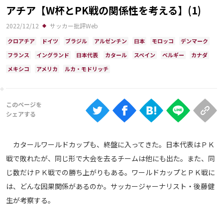
Ranking
アチア【W杯とPK戦の関係性を考える】(1)
大会について
2022/12/12
サッカー批評Web
クロアチア
ドイツ
ブラジル
アルゼンチン
日本
モロッコ
デンマーク
About
フランス
イングランド
日本代表
カタール
スペイン
ベルギー
カナダ
メキシコ
アメリカ
ルカ・モドリッチ
視聴方法
iOS Apps
Android
カタールワールドカップも、終盤に入ってきた。日本代表はＰＫ
戦で敗れたが、同じ形で大会を去るチームは他にも出た。また、同
Web
じ数だけＰＫ戦での勝ち上がりもある。ワールドカップとＰＫ戦に
ABEMAの視聴について
は、どんな因果関係があるのか。サッカージャーナリスト・後藤健
TV
生が考察する。