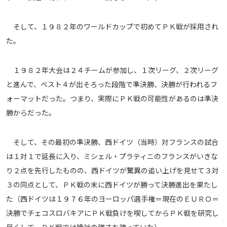
運営会社
そして、１９８２年のワールドカップで初めてＰＫ戦が採用され
ご利用にあたって
た。
プライバシーポリシー
お問い合わせ
１９８２年大会は２４チームが参加し、１次リーグ、２次リーグ
と進んで、ベスト４が出そろった段階で準決勝、決勝が行われるフ
Share
ォーマットだった。つまり、実際にＰＫ戦の可能性があるのは準決
勝からだった。
© AbemaTV. Inc. All Rights Reserved.
そして、その最初の準決勝、西ドイツ（当時）対フランスの試合
は１対１で延長に入り、ミシェル・プラティニのフランスがいきな
り２点を先行したものの、西ドイツが驚異の追い上げを見せて３対
３の同点として、ＰＫ戦の末に西ドイツが勝って決勝進出を果たし
た（西ドイツは１９７６年のヨーロッパ選手権＝現在のＥＵＲＯ＝
決勝でチェコスロバキアにＰＫ戦負けを喫してからＰＫ戦を研究し