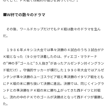
尽くして、ＰＫ戦では絶対の強さを誇っていた）。
■Ｗ杯での数々のドラマ
その後、ワールドカップだけでもＰＫ戦は数々のドラマを生ん
だ。
１９８６年メキシコ大会では準々決勝の４試合のうち３試合がＰ
Ｋ戦となった（９０分で決着したのは、ディエゴ・マラドーナ
の“神の手”ゴールと“５人抜き”があったアルゼンチン対イングラン
ド戦だけ）。守備的サッカーが横行した１９９０年大会ではアルゼ
ンチンが準々決勝のユーゴスラビア戦と準決勝のイタリア戦をとも
にＰＫ戦の末に勝ち抜いて決勝に進出。決勝では、同じくイングラ
ンドとの準決勝をＰＫ戦の末に勝ち上がってきた西ドイツと対戦
し、流れの中のＰＫでのゴールが決勝点となって西ドイツが優勝し
た。