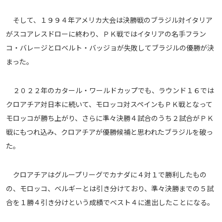
そして、１９９４年アメリカ大会は決勝戦のブラジル対イタリア
がスコアレスドローに終わり、ＰＫ戦ではイタリアの名手フラン
コ・バレージとロベルト・バッジョが失敗してブラジルの優勝が決
まった。
２０２２年のカタール・ワールドカップでも、ラウンド１６では
クロアチア対日本に続いて、モロッコ対スペインもＰＫ戦となって
モロッコが勝ち上がり、さらに準々決勝４試合のうち２試合がＰＫ
戦にもつれ込み、クロアチアが優勝候補と思われたブラジルを破っ
た。
クロアチアはグループリーグでカナダに４対１で勝利したもの
の、モロッコ、ベルギーとは引き分けており、準々決勝までの５試
合を１勝４引き分けという成績でベスト４に進出したことになる。