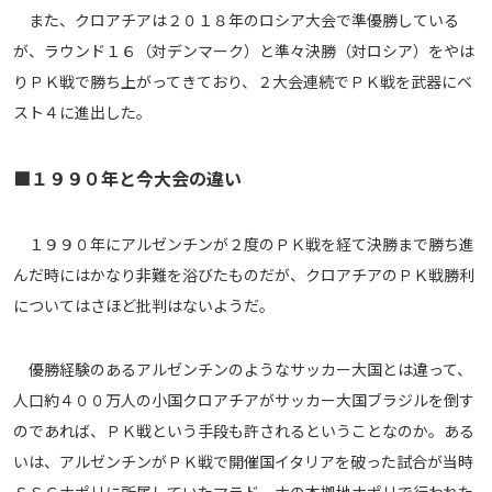
また、クロアチアは２０１８年のロシア大会で準優勝している
が、ラウンド１６（対デンマーク）と準々決勝（対ロシア）をやは
りＰＫ戦で勝ち上がってきており、２大会連続でＰＫ戦を武器にベ
スト４に進出した。
■１９９０年と今大会の違い
１９９０年にアルゼンチンが２度のＰＫ戦を経て決勝まで勝ち進
んだ時にはかなり非難を浴びたものだが、クロアチアのＰＫ戦勝利
についてはさほど批判はないようだ。
優勝経験のあるアルゼンチンのようなサッカー大国とは違って、
人口約４００万人の小国クロアチアがサッカー大国ブラジルを倒す
のであれば、ＰＫ戦という手段も許されるということなのか。ある
いは、アルゼンチンがＰＫ戦で開催国イタリアを破った試合が当時