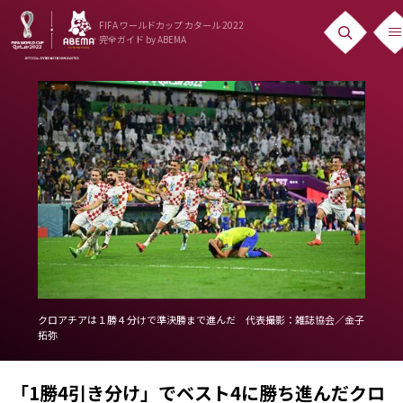
FIFA ワールドカップ カタール 2022
完全ガイド
by ABEMA
ニュース
News
出場国
Teams
日本代表
Team Japan
日程・結果
クロアチアは１勝４分けで準決勝まで進んだ 代表撮影：雑誌協会／金子
拓弥
Schedule
ランキング
「1勝4引き分け」でベスト4に勝ち進んだクロ