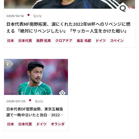
Qoly
2025/10/14
日本代表MF南野拓実、涙にくれた2022年W杯へのリベンジに燃
える 「絶対にリベンジしたい」「サッカー人生をかけた戦い」
日本
日本代表
南野 拓実
クロアチア
長友 佑都
ドイツ
スペイン
川島 永嗣
谷 晃生
吉田 麻也
谷口 彰悟
伊東 純也
Qoly
2025/09/20
日本代表DF菅原由勢、東京五輪落
選で一晩中泣いたと告白…2022年
Ｗ杯落選後には森保監督に理由を聞
日本
日本代表
ドイツ
オランダ
く「受け入れるのは難しかった」