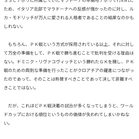
ＳＳＣナポリに所属していたマラドーナの本拠地ナポリで行われた
ため、イタリア北部でマラドーナへの反感が強かったのに対し、ル
カ・モドリッチが万人に愛される人格者であることの結果なのかも
しれない。
もちろん、ＰＫ戦という方式が採用されている以上、それに対し
て万全の準備をして、ＰＫ戦で勝ち進むことで批判を受ける理由は
ない。ドミニク・リヴァコヴィッチという勝れたＧＫを擁し、ＰＫ
戦のための周到な準備を行ったことがクロアチアの躍進につながっ
たのであって、そのことは称賛すべきことであって決して非難すべ
きことではない。
だが、これほどＰＫ戦決着の試合が多くなってしまうと、ワール
ドカップにおける順位というものの価値が失われてしまいかねな
い。