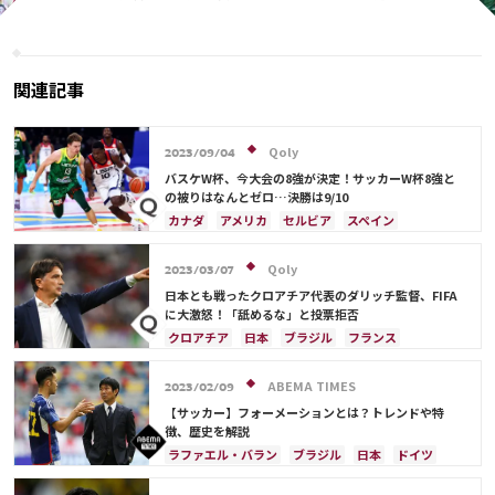
長が鎌田大地に期待「あれくらいハ
代表、その歴史で「最高のユニ
ードに」 大躍進モロッコから「アイ
フォーム」7選
デアを盗め」とも【W杯】
関連記事
Qoly
2023/09/04
バスケW杯、今大会の8強が決定！サッカーW杯8強と
の被りはなんとゼロ…決勝は9/10
カナダ
アメリカ
セルビア
スペイン
ブラジル
日本
ドイツ
フランス
アルゼンチン
サウジアラビア
クロアチア
Qoly
2023/03/07
イングランド
オランダ
ポルトガル
モロッコ
日本とも戦ったクロアチア代表のダリッチ監督、FIFA
に大激怒！「舐めるな」と投票拒否
クロアチア
日本
ブラジル
フランス
カタール
ドイツ
デンマーク
スペイン
ベルギー
イングランド
アルゼンチン
ABEMA TIMES
2023/02/09
モロッコ
ルカ・モドリッチ
【サッカー】フォーメーションとは？トレンドや特
徴、歴史を解説
ラファエル・バラン
ブラジル
日本
ドイツ
スペイン
フランス
ベルギー
クロアチア