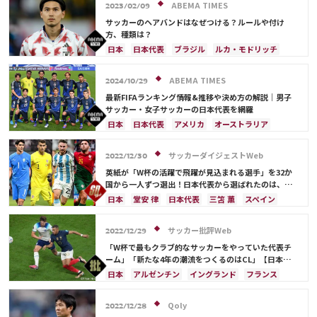
スイス
オランダ
ポーランド
アルゼンチン
ABEMA TIMES
2023/02/09
ウルグアイ
メキシコ
ウェールズ
コスタリカ
サッカーのヘアバンドはなぜつける？ルールや付け
日本代表
カリム・ベンゼマ
方、種類は？
日本
日本代表
ブラジル
ルカ・モドリッチ
クロアチア
アルゼンチン
ドイツ
アメリカ
原口 元気
柴崎 岳
伊東 純也
南野 拓実
ABEMA TIMES
2024/10/29
遠藤 航
最新FIFAランキング情報&推移や決め方の解説｜男子
サッカー・女子サッカーの日本代表を網羅
日本
日本代表
アメリカ
オーストラリア
サウジアラビア
ブラジル
アルゼンチン
カタール
イラン
韓国
ドイツ
スペイン
サッカーダイジェストWeb
2022/12/30
フランス
ベルギー
スイス
イングランド
英紙が「W杯の活躍で飛躍が見込まれる選手」を32か
オランダ
ポルトガル
デンマーク
セルビア
国から一人ずつ選出！日本代表から選ばれたのは、堂
安や三笘ではなく…
クロアチア
ポーランド
エクアドル
日本
堂安 律
日本代表
三笘 薫
スペイン
ウルグアイ
カナダ
メキシコ
ガーナ
田中 碧
ドイツ
カタール
クロアチア
イラン
セネガル
カメルーン
モロッコ
ウェールズ
サウジアラビア
デンマーク
セルビア
サッカー批評Web
2022/12/29
コスタリカ
フランス
ベルギー
スイス
イングランド
「W杯で最もクラブ的なサッカーをやっていた代表チ
オランダ
ポーランド
ポルトガル
ブラジル
ーム」「新たな4年の潮流をつくるのはCL」【日本サ
ッカー2023年「W杯ドーハの歓喜超え」への激論】(2)
アルゼンチン
エクアドル
ウルグアイ
カナダ
日本
アルゼンチン
イングランド
フランス
メキシコ
ガーナ
セネガル
カメルーン
リオネル・メッシ
ドイツ
日本代表
モロッコ
韓国
アメリカ
ウェールズ
キリアン・ムバッペ
スペイン
クロアチア
Qoly
2022/12/28