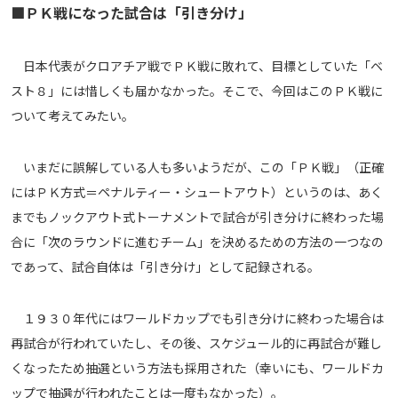
■ＰＫ戦になった試合は「引き分け」
メディアアライアンス
日本代表がクロアチア戦でＰＫ戦に敗れて、目標としていた「ベ
スト８」には惜しくも届かなかった。そこで、今回はこのＰＫ戦に
ついて考えてみたい。
いまだに誤解している人も多いようだが、この「ＰＫ戦」（正確
にはＰＫ方式＝ペナルティー・シュートアウト）というのは、あく
までもノックアウト式トーナメントで試合が引き分けに終わった場
合に「次のラウンドに進むチーム」を決めるための方法の一つなの
であって、試合自体は「引き分け」として記録される。
１９３０年代にはワールドカップでも引き分けに終わった場合は
再試合が行われていたし、その後、スケジュール的に再試合が難し
くなったため抽選という方法も採用された（幸いにも、ワールドカ
ップで抽選が行われたことは一度もなかった）。