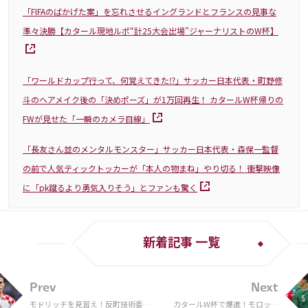
「FIFAのばかげた案」を忘れさせるイングランドとフランスの見事な
準々決勝【カタール現地ルポ“計25大会出場”ジャーナリストのW杯】
「ワールドカップ行って、何覚えてきた⁉️」サッカー日本代表・町野修
斗のヘアメイク後の「決めポーズ」が1万回再生！ カタールW杯帰りの
FWが見せた「一瞬のカメラ目線」
「長友さん並のメンタルモンスター」サッカー日本代表・森保一監督
の前で人気ティックトッカーが「本人の物まね」やり切る！ 衝撃映像
に「pk蹴るより勇気入りそう」とファンも驚く
新着記事 一覧
Prev
Next
モドリッチを見習え！反町技術委員
カタールW杯で爆進！モロッコ