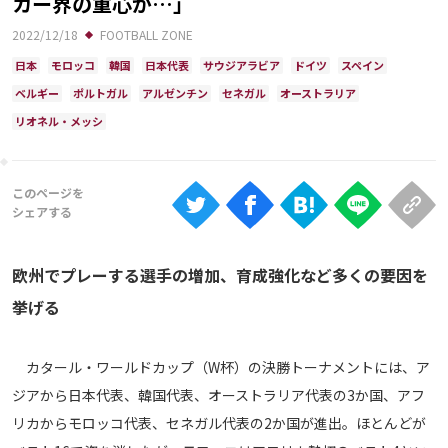
カー界の重心が…」
Ranking
2022/12/18
FOOTBALL ZONE
大会について
日本
モロッコ
韓国
日本代表
サウジアラビア
ドイツ
スペイン
About
ベルギー
ポルトガル
アルゼンチン
セネガル
オーストラリア
リオネル・メッシ
視聴方法
iOS Apps
Android
欧州でプレーする選手の増加、育成強化など多くの要因を
挙げる
Web
ABEMAの視聴について
カタール・ワールドカップ（W杯）の決勝トーナメントには、ア
TV
ジアから日本代表、韓国代表、オーストラリア代表の3か国、アフ
リカからモロッコ代表、セネガル代表の2か国が進出。ほとんどが