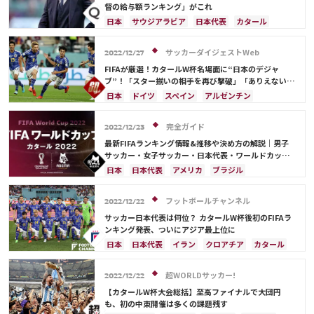
オランダ
ポーランド
ポルトガル
ブラジル
督の給与額ランキング」がこれ
アルゼンチン
エクアドル
ウルグアイ
カナダ
日本
サウジアラビア
日本代表
カタール
メキシコ
ガーナ
セネガル
カメルーン
イラン
ドイツ
デンマーク
セルビア
モロッコ
韓国
アメリカ
ウェールズ
スペイン
フランス
ベルギー
クロアチア
サッカーダイジェストWeb
2022/12/27
オーストラリア
コスタリカ
ケイラー・ナバス
スイス
イングランド
オランダ
ポーランド
FIFAが厳選！カタールW杯名場面に“日本のデジャ
サルダル・アズムン
ポルトガル
ブラジル
アルゼンチン
ブ”！「スター揃いの相手を再び撃破」「ありえない勝
ち方をした」
エクアドル
ウルグアイ
カナダ
メキシコ
日本
ドイツ
スペイン
アルゼンチン
ガーナ
セネガル
カメルーン
モロッコ
韓国
カタール
ポルトガル
日本代表
三笘 薫
アメリカ
ウェールズ
オーストラリア
リオネル・メッシ
サウジアラビア
フランス
完全ガイド
2022/12/23
コスタリカ
オランダ
セネガル
モロッコ
韓国
最新FIFAランキング情報&推移や決め方の解説｜男子
コスタリカ
田中 碧
堂安 律
サッカー・女子サッカー・日本代表・ワールドカップ
出場国を網羅
日本
日本代表
アメリカ
ブラジル
オーストラリア
イラン
フランス
韓国
ドイツ
ベルギー
クロアチア
スイス
フットボールチャンネル
2022/12/22
イングランド
アルゼンチン
ガーナ
サッカー日本代表は何位？ カタールW杯後初のFIFAラ
デンマーク
セルビア
スペイン
オランダ
ンキング発表、ついにアジア最上位に
ポーランド
ポルトガル
エクアドル
日本
日本代表
イラン
クロアチア
カタール
ウルグアイ
カナダ
メキシコ
セネガル
フランス
ベルギー
ブラジル
アルゼンチン
カメルーン
モロッコ
ウェールズ
コスタリカ
モロッコ
オーストラリア
サウジアラビア
超WORLDサッカー!
2022/12/22
カタール
サウジアラビア
中山 雄太
ドイツ
デンマーク
スペイン
スイス
【カタールW杯大会総括】至高ファイナルで大団円
イングランド
オランダ
ポルトガル
も、初の中東開催は多くの課題残す