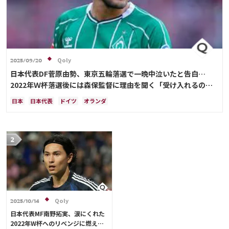
Qoly
2025/09/20
日本代表DF菅原由勢、東京五輪落選で一晩中泣いたと告白…
2022年Ｗ杯落選後には森保監督に理由を聞く「受け入れるのは
難しかった」
日本
日本代表
ドイツ
オランダ
Qoly
2025/10/14
日本代表MF南野拓実、涙にくれた
2022年W杯へのリベンジに燃える