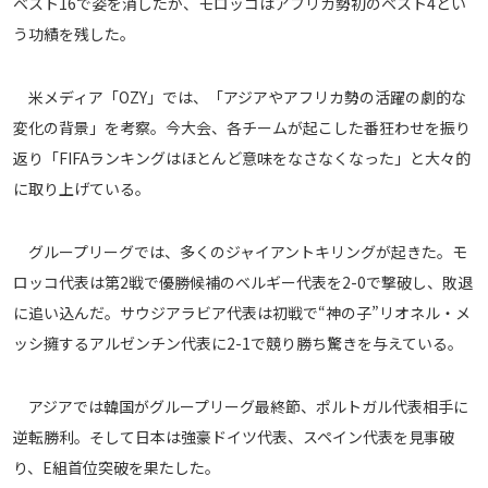
ベスト16で姿を消したが、モロッコはアフリカ勢初のベスト4とい
メディアアライアンス
う功績を残した。
米メディア「OZY」では、「アジアやアフリカ勢の活躍の劇的な
変化の背景」を考察。今大会、各チームが起こした番狂わせを振り
返り「FIFAランキングはほとんど意味をなさなくなった」と大々的
に取り上げている。
グループリーグでは、多くのジャイアントキリングが起きた。モ
ロッコ代表は第2戦で優勝候補のベルギー代表を2-0で撃破し、敗退
に追い込んだ。サウジアラビア代表は初戦で“神の子”リオネル・メ
ッシ擁するアルゼンチン代表に2-1で競り勝ち驚きを与えている。
アジアでは韓国がグループリーグ最終節、ポルトガル代表相手に
逆転勝利。そして日本は強豪ドイツ代表、スペイン代表を見事破
り、E組首位突破を果たした。