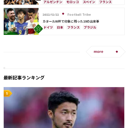
ウルグアイ
メキシコ
セネガル
韓国
アルゼンチン
モロッコ
スペイン
フランス
アメリカ
三笘 薫
田中 碧
クロアチア
日本
ドイツ
カタール
ポルトガル
コスタリカ
リオネル・メッシ
Football Tribe
2022/12/22
サウジアラビア
オランダ
ブラジル
セネガル
カタールW杯で印象に残った10の出来事
韓国
オーストラリア
イラン
デンマーク
ドイツ
日本
フランス
ブラジル
ベルギー
ポーランド
プレーオフ
エクアドル
アルゼンチン
リオネル・メッシ
ウルグアイ
メキシコ
ガーナ
カメルーン
キリアン・ムバッペ
ネイマール
カメルーン
アメリカ
日本代表
三笘 薫
田中 碧
モロッコ
スペイン
クロアチア
ポルトガル
C・ロナウド
キリアン・ムバッペ
サディオ・マネ
韓国
アクラフ・ハキミ
オーストラリア
more
日本代表
三笘 薫
C・ロナウド
カタール
イラン
サウジアラビア
ガーナ
セネガル
田中 碧
最新記事ランキング