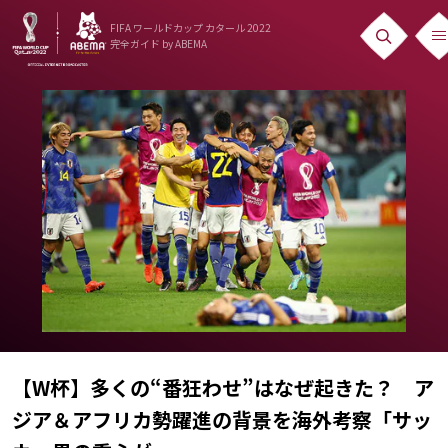
FIFA ワールドカップ カタール 2022
完全ガイド
by ABEMA
ニュース
News
出場国
Teams
日本代表
Team Japan
日程・結果
Schedule
【W杯】多くの“番狂わせ”はなぜ起きた？ ア
ジア＆アフリカ勢躍進の背景を海外考察「サッ
ランキング