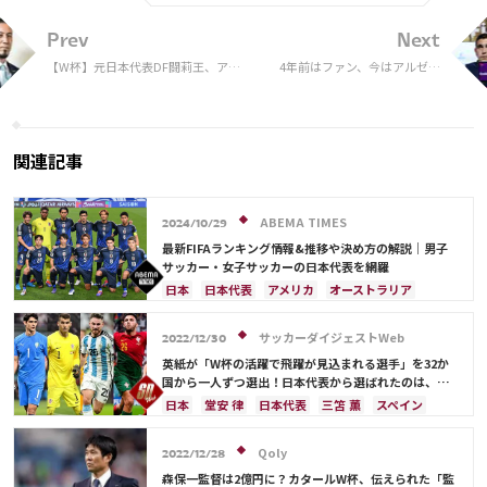
Prev
Next
【W杯】元日本代表DF闘莉王、アル
4年前はファン、今はアルゼン
ゼンチン×フランスの決勝戦で生配
チン代表の正守護神。いざW杯
信が決定 「いい試合になってほし
決勝へ「次はそこにいると兄に
い」
言った」
関連記事
ABEMA TIMES
2024/10/29
最新FIFAランキング情報&推移や決め方の解説｜男子
サッカー・女子サッカーの日本代表を網羅
日本
日本代表
アメリカ
オーストラリア
サウジアラビア
ブラジル
アルゼンチン
カタール
イラン
韓国
ドイツ
スペイン
サッカーダイジェストWeb
2022/12/30
フランス
ベルギー
スイス
イングランド
英紙が「W杯の活躍で飛躍が見込まれる選手」を32か
オランダ
ポルトガル
デンマーク
セルビア
国から一人ずつ選出！日本代表から選ばれたのは、堂
安や三笘ではなく…
クロアチア
ポーランド
エクアドル
日本
堂安 律
日本代表
三笘 薫
スペイン
ウルグアイ
カナダ
メキシコ
ガーナ
田中 碧
ドイツ
カタール
クロアチア
イラン
セネガル
カメルーン
モロッコ
ウェールズ
サウジアラビア
デンマーク
セルビア
Qoly
2022/12/28
コスタリカ
フランス
ベルギー
スイス
イングランド
森保一監督は2億円に？カタールW杯、伝えられた「監