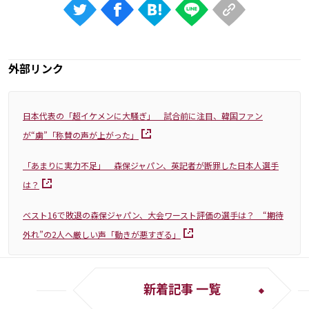
外部リンク
日本代表の「超イケメンに大騒ぎ」 試合前に注目、韓国ファン
が“虜”「称賛の声が上がった」
「あまりに実力不足」 森保ジャパン、英記者が断罪した日本人選手
は？
ベスト16で敗退の森保ジャパン、大会ワースト評価の選手は？ “期待
外れ”の2人へ厳しい声「動きが悪すぎる」
新着記事 一覧