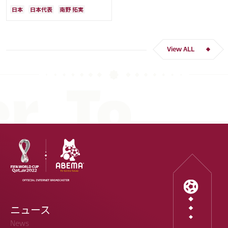
「絶対にリベンジしたい」「サッカ
日本
日本代表
南野 拓実
ー人生をかけた戦い」
クロアチア
長友 佑都
ドイツ
スペイン
川島 永嗣
谷 晃生
吉田 麻也
谷口 彰悟
伊東 純也
View ALL
ニュース
News