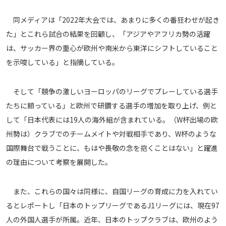
運営会社
同メディアは「2022年大会では、あまりに多くの番狂わせが起き
ご利用にあたって
た」とこれら試合の結果を回顧し、「アジアやアフリカ勢の活躍
プライバシーポリシー
は、サッカー界の重心が欧州や南米から東洋にシフトしていること
お問い合わせ
を示唆している」と指摘している。
そして「競争の激しいヨーロッパのリーグでプレーしている選手
Share
たちに頼っている」と欧州で研鑽する選手の増加を取り上げ、例と
© AbemaTV. Inc. All Rights Reserved.
して「日本代表には19人の海外組が含まれている。（W杯出場の欧
州勢は）クラブでのチームメイトや対戦相手であり、W杯のような
国際舞台で戦うことに、もはや畏敬の念を抱くことはない」と躍進
の理由について考察を展開した。
また、これらの国々は同様に、自国リーグの育成に力を入れてい
るとレポートし「日本のトップリーグであるJ1リーグには、現在97
人の外国人選手が所属。近年、日本のトップクラブは、欧州のよう