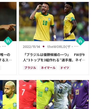
リソン
コスタリカ
ポルトガル
ア
ガブリエウ・ジェズス
リシャルリソン
ハフィーニャ
ダニエウ・アウベス
b)
theWORLD(ザ・ワールドWeb)
2022/11/14
で唯一の
「ブラジルは優勝候補の一つ」 FWが9
するスト
人“3トップを3組作れる”選手層。ネイ
チャンス
マール率いるカナリア軍団がカタール大
ブラジル
ネイマール
ドイツ
会を制す？
リソン
フランス
イングランド
セルビア
スペイン
スイス
アルゼンチン
カメルーン
リオネル・メッシ
ガブリエウ・ジェズス
リシャルリソン
ジャック・グリーリッシュ
ハフィーニャ