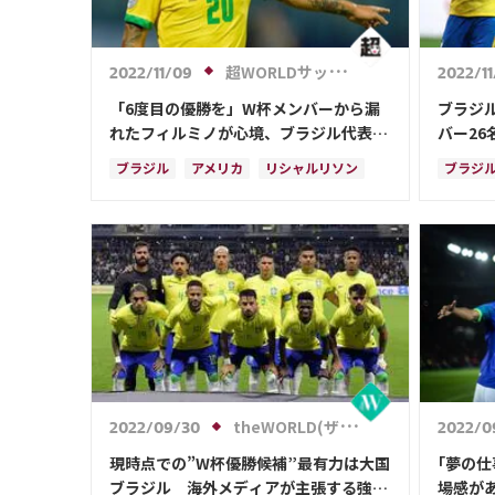
リオネ
ベルギ
中山 雄
超WORLDサッカー!
2022/11/09
2022/1
ルカ・
「6度目の優勝を」W杯メンバーから漏
ブラジ
リシャ
れたフィルミノが心境、ブラジル代表の
バー26
優勝を願う「神様がベストを尽くしてく
ミノら
ハリー
ブラジル
アメリカ
リシャルリソン
ブラジ
れる」
ダニエ
ハフィーニャ
セルビ
冨安 健
カメル
ダニエ
ガブリ
ハフィ
theWORLD(ザ・ワールドWeb)
2022/09/30
2022/0
現時点での”W杯優勝候補”最有力は大国
｢夢の
ブラジル 海外メディアが主張する強み
場感が