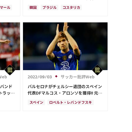
する必要
マール
韓国
ブラジル
コスタリカ
カタール
サウジアラビア
ウルグアイ
カナダ
ガーナ
カメルーン
アメリカ
日本
日本代表
ハフィーニャ
イラン
エクアドル
セネガル
モロッコ
ソン・フンミン
ネイマール
ダルウィン・ヌニェス
eb
サッカー批評Web
2022/09/03
レバンド
バルセロナがチェルシー退団のスペイン
トラップ
代表DFマルコス・アロンソを獲得!! 元レ
セビージ
アルDFの母国帰還報告画像に ｢3万6000
スペイン
ロベルト・レバンドフスキ
超いいね｣！
ンド
ハフィーニャ