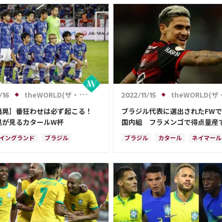
ーン
日本代表
ネイマール
ガブリエウ・ジェズス
リシャル
ーニャ
ハフィーニャ
カタール
セルビ
スイス
メキシコ
カメルーン
ダニエウ・アウベス
theWORLD(ザ・ワールドWeb)
theWORLD(ザ・ワールドWe
/16
2022/11/15
橋晃］番狂わせは必ず起こる！
ブラジル代表に選出されたFW
晃が見るカタールW杯
国内組 フラメンゴで得点量産
ライカーに“2度目”の欧州移籍
イングランド
ブラジル
ブラジル
カタール
ネイマール
到来
韓国
ドイツ
ポルトガル
ガブリエウ・ジェズス
リシャル
アイ
セルビア
スイス
ハフィーニャ
カ
ウェールズ
イラン
ン
カメルーン
ネイマール
リカ
C・ロナウド