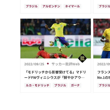
と弱み
シーン
ブラジル
アルゼンチン
ネイマール
ブラジ
ドイツ
フランス
イングランド
ハフィ
リオネル・メッシ
スペイン
ベルギー
オランダ
ポルトガル
ガーナ
アメリカ
ガブリエウ・ジェズス
リシャルリソン
ハフィーニャ
ダニエウ・アウベス
サッカー批評Web
2022/09/25
2022/0
「モドリッチから影響受けてる」マドリ
フラン
ードFWヴィニシウスが「鮮やかアウト
No.1
サイドクロス」で決定機創出! 「1.3万い
て2チ
ルカ・モドリッチ
ブラジル
ガーナ
ブラジ
いね」のスーパープレー
リシャルリソン
ハフィーニャ
キリア
クロアチア
ネイマール
イング
アルゼ