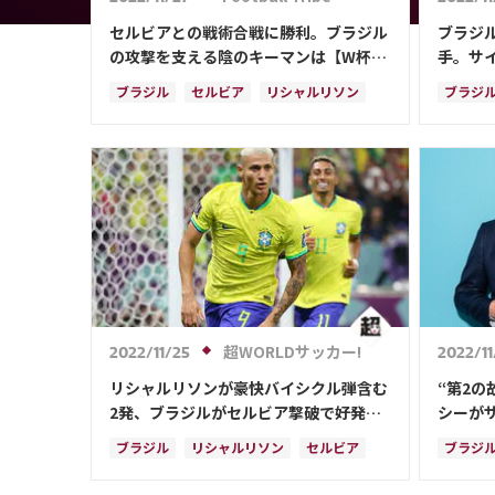
セルビアとの戦術合戦に勝利。ブラジル
ブラジ
の攻撃を支える陰のキーマンは【W杯試
手。サ
合分析】
は？【
ブラジル
セルビア
リシャルリソン
ブラジ
ネイマール
ハフィーニャ
日本
セルビ
ビニシウス・ジュニオー
カゼミーロ
ハフィ
超WORLDサッカー!
2022/11/25
2022/11
リシャルリソンが豪快バイシクル弾含む
“第2
2発、ブラジルがセルビア撃破で好発進
シーが
《カタールW杯》
止める
ブラジル
リシャルリソン
セルビア
ブラジ
ネイマール
ハフィーニャ
スイス
スイス