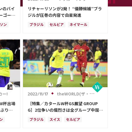
ンのバイ
リチャーリソンが2発！ “優勝候補”ブラ
パーゴール
ジルが圧巻の内容で白星発進
セルビア
ソン
ブラジル
セルビア
ネイマール
ール
ハフィーニャ
カゼミーロ
スイス
カメルーン
ガブリエウ・ジェズス
ス
カー!
theWORLD(ザ・ワールドWeb)
2022/11/17
ルW杯出場
［特集／カタールW杯GS展望 GROUP
会ぶりの
G］2位争いの熾烈さは全グループ中屈
指 ブラジルの首位通過は間違いない
ン
ブラジル
スイス
セルビア
カメルーン
ネイマール
アメリカ