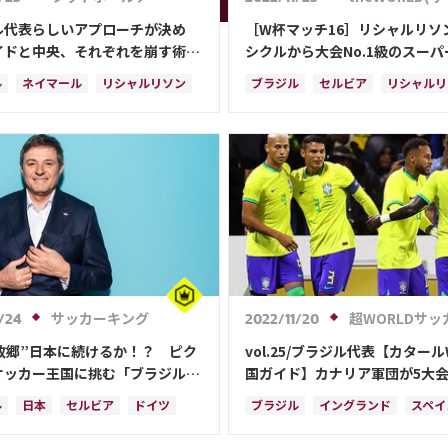
ル代表らしいアプローチが決め
［W杯マッチ16］リシャルリソ
イドと中央、それぞれを崩す術と
シクルから大会No.1級のスー
カタールW杯】
が炸裂！ 優勝候補ブラジルが
ル
ネイマール
リシャルリソン
ブラジル
セルビア
リシャルリ
を圧倒
ア
ガブリエウ・ジェズス
イングランド
スペイン
ネイマ
ーニャ
ハフィーニャ
スイス
フランス
カメルーン
ガブリエウ・ジェズ
ドイツ
オランダ
ポーランド
サッカーキング
超WORLDサッ
/24
2022/11/20
の故郷”日本に続けるか！？ ピク
vol.25/ブラジル代表【カター
サッカー王国に挑む「ブラジルを
国ガイド】カナリア軍団が5大
ことは可能だ」
王座奪還へ
ル
日本
セルビア
ドイツ
ブラジル
イングランド
スペイ
イングランド
ポルトガル
ネイマール
フランス