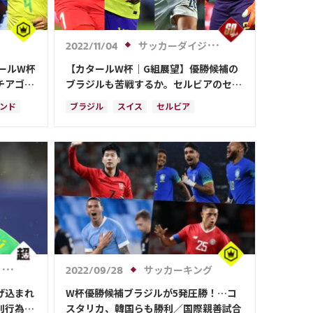
サッカーダイジェストWeb
2022/11/04
ールW杯
【カタールW杯｜G組展望】優勝候補の
チアゴ・
ブラジルも苦戦するか。セルビアのセッ
トプレー、スイスの完成度、カメルーン
ンド
ブラジル
スイス
セルビア
の多様性に注目
カメルーン
ネイマール
スペイン
ポルトガル
ガーナ
日本
ロ
コスタリカ
日本代表
リシャルリソン
カゼミーロ
ハフィーニャ
!
サッカーキング
2022/09/28
げ込まれ
W杯優勝候補ブラジルが5発圧勝！…コ
別行為に
スタリカ、韓国らも勝利／国際親善試合