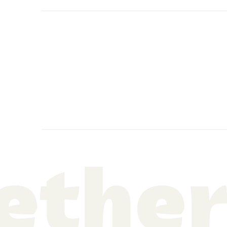
ガブリ
カリム
アント
ハフィ