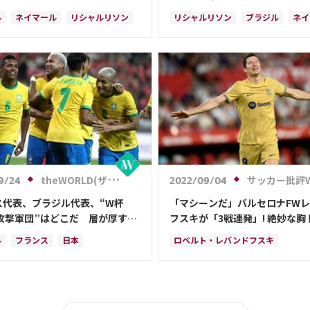
」でカメラマンに脚光！
会長が怒り「罰はもっと厳しく
ル
ネイマール
リシャルリソン
リシャルリソン
ブラジル
ネイ
がある」
ーニャ
カゼミーロ
ハフィーニャ
theWORLD(ザ・ワールドWeb)
サッカー批評W
9/24
2022/09/04
ス代表、ブラジル代表、“W杯
「マシーンだ」バルセロナFW
の攻撃軍団”はどこだ 層が厚すぎ
フスキが「3戦連発」! 絶妙な胸
ーム作れる恐怖
から右足を振り抜く…チームは
ル
フランス
日本
ロベルト・レバンドフスキ
ャに3-0勝利
ン・ムバッペ
ドイツ
スペイン
ハフィーニャ
スペイン
ポーラ
ランド
ポルトガル
ンチン
日本代表
ネイマール