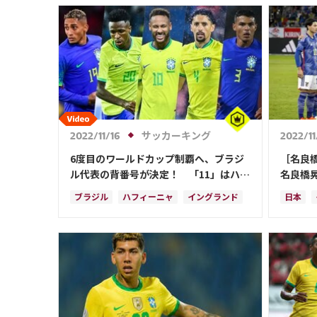
カメルーン
カメル
ハフィ
サッカーキング
2022/11/16
2022/11
6度目のワールドカップ制覇へ、ブラジ
［名良
ル代表の背番号が決定！ 「11」はハフ
名良橋
ィーニャが引き継ぐ
ブラジル
ハフィーニャ
イングランド
日本
スペイン
フランス
ネイマール
ガーナ
セルビア
スイス
メキシコ
ウルグ
カメルーン
ガブリエウ・ジェズス
アメリ
カゼミーロ
スペイ
コスタ