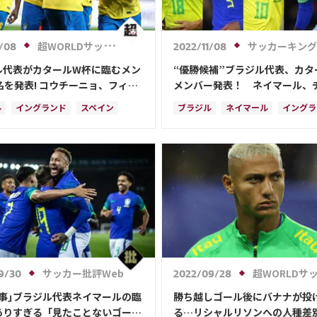
ル・メッシ
サディオ・マネ
ー
長友 佑都
吉田 麻也
太
上田 綺世
ソン・フンミン
超WORLDサッカー!
サッカーキング
1/08
2022/11/08
モドリッチ
マヌエル・ノイアー
ル代表がカタールW杯に臨むメン
“優勝候補”ブラジル代表、カタ
ルリソン
カリム・ベンゼマ
名を発表! コウチーニョ、フィル
メンバー発表！ ネイマール、
が選外に…
シウヴァら26名
・ケイン
ハフィーニャ
ル
イングランド
スペイン
ブラジル
ネイマール
イングラ
ウ・アウベス
前田 大然
ア
フランス
スイス
スペイン
セルビア
フランス
洋
遠藤 航
ーン
ネイマール
スイス
メキシコ
カメルーン
ウ・アウベス
メキシコ
ガブリエウ・ジェズス
カゼミー
エウ・ジェズス
リシャルリソン
ハフィーニャ
ーニャ
サッカー批評Web
超WORLDサッカー
9/30
2022/09/28
仕事｣ブラジル代表ネイマールの臨
勝ち越しゴール後にバナナが投
ありすぎる「見たことないゴール
る…リシャルリソンへの人種差