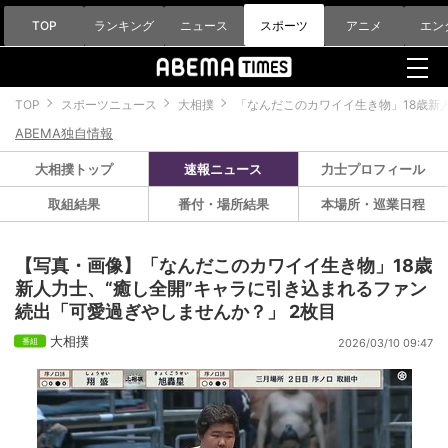
TOP
ランキング
ニュース
スポーツ
アニメ
エン
TOP
スポーツニュース
大相撲
「なんだこのカワイイ生き物」18歳新
ABEMA独自情報
大相撲トップ
速報ニュース
力士プロフィール
取組結果
番付・場所結果
本場所・巡業日程
【写真・画像】「なんだこのカワイイ生き物」18歳
新人力士、“癒し全開”キャラに引き込まれるファン
続出「可愛過ぎやしませんか？」 2枚目
大相撲
2026/03/10 09:47