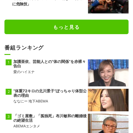
に危険技」
前頭13
前頭10
◯
押し出し
●
錦富士
千代翔馬
10勝5敗
5勝10敗
もっと見る
前頭14
前頭11
◯
寄り切り
●
金峰山
御嶽海
9勝6敗
2勝13敗
番組ランキング
十両2
前頭15
●
押し出し
◯
佐田の海
一意
5勝10敗
5勝10敗
加護亜依、芸能人との“体の関係”を赤裸々
告白
愛のハイエナ
“体重72キロの北川景子”ぽっちゃり体型公
表の理由
ななにー 地下ABEMA
「ゴミ屋敷」「孤独死」布川敏和の離婚後
の絶望生活
ABEMAエンタメ