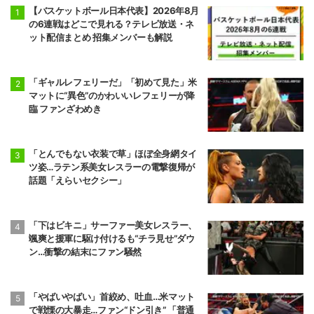
【バスケットボール日本代表】2026年8月
前頭6
前頭16
◯
寄り切り
●
正代
大青山
の6連戦はどこで見れる？テレビ放送・ネ
5勝10敗
ット配信まとめ 招集メンバーも解説
6勝9敗
前頭7
前頭13
◯
押し出し
●
琴栄峰
尊富士
「ギャルレフェリーだ」「初めて見た」米
11勝4敗
10勝5敗
マットに“異色”のかわいいレフェリーが降
臨 ファンざわめき
前頭10
前頭7
●
押し出し
◯
朝乃山
高安
9勝6敗
11勝4敗
「とんでもない衣装で草」ほぼ全身網タイ
ツ姿…ラテン系美女レスラーの電撃復帰が
前頭8
前頭12
●
寄り切り
◯
話題「えらいセクシー」
若元春
朝白龍
6勝9敗
7勝8敗
前頭14
前頭8
●
寄り倒し
◯
「下はビキニ」サーファー美女レスラー、
獅司
狼雅
颯爽と援軍に駆け付けるも“チラ見せ”ダウ
10勝5敗
9勝6敗
ン…衝撃の結末にファン騒然
前頭9
前頭16
●
送り出し
◯
藤凌駕
朝紅龍
「やばいやばい」首絞め、吐血…米マット
10勝5敗
9勝6敗
で戦慄の大暴走…ファン“ドン引き” 「普通