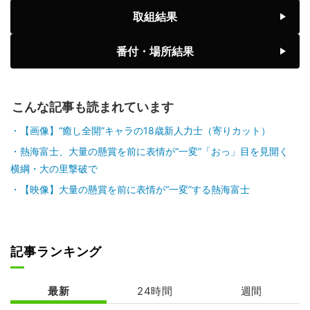
前頭1
前頭6
◯
寄り切り
●
取組結果
藤ノ川
藤青雲
8勝7敗
7勝8敗
番付・場所結果
前頭2
前頭1
◯
引っ掛け
●
美ノ海
隆の勝
7勝8敗
6勝9敗
こんな記事も読まれています
前頭2
前頭3
◯
押し出し
●
豪ノ山
平戸海
【画像】“癒し全開”キャラの18歳新人力士（寄りカット）
7勝8敗
4勝11敗
熱海富士、大量の懸賞を前に表情が“一変”「おっ」目を見開く
横綱・大の里撃破で
前頭9
前頭4
●
突き出し
◯
翔猿
一山本
【映像】大量の懸賞を前に表情が“一変”する熱海富士
5勝10敗
6勝9敗
前頭5
前頭12
●
突き出し
◯
宇良
阿炎
5勝10敗
7勝8敗
記事ランキング
前頭15
前頭5
●
押し出し
◯
阿武剋
欧勝馬
最新
24時間
週間
4勝11敗
7勝8敗