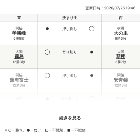
更新日時：2026/07/26 19:46
東
決まり手
西
関脇
横綱
●
押し倒し
◯
琴勝峰
大の里
6勝9敗
9勝6敗
大関
大関
◯
寄り切り
●
霧島
琴櫻
12勝3敗
8勝7敗
関脇
関脇
◯
押し出し
●
熱海富士
安青錦
12勝3敗
12勝3敗
小結
前頭4
●
突き落とし
◯
義ノ富士
大栄翔
6勝9敗
10勝5敗
続きを見る
前頭3
小結
◯
寄り倒し
●
伯乃富士
王鵬
※ ○＝勝ち、●＝負け、□＝不戦勝、■＝不戦敗
9勝6敗
2勝13敗