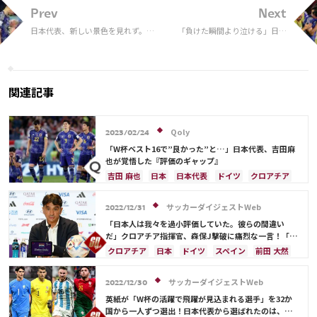
Prev
Next
日本代表、新しい景色を見れず。森
「負けた瞬間より泣ける」日本
保監督に足りなかった“あと一
がドレッシングルームに残した
手”【W杯試合分析】
折り鶴、ある一羽の姿に再脚光
関連記事
Qoly
2023/02/24
「W杯ベスト16で”良かった”と…」日本代表、吉田麻
也が覚悟した『評価のギャップ』
吉田 麻也
日本
日本代表
ドイツ
クロアチア
三笘 薫
鎌田 大地
スペイン
ブラジル
谷 晃生
冨安 健洋
サッカーダイジェストWeb
2022/12/31
「日本人は我々を過小評価していた。彼らの間違い
だ」クロアチア指揮官、森保J撃破に痛烈な一言！「私
たちを簡単な相手だと思っていた」【2022総集編】
クロアチア
日本
ドイツ
スペイン
前田 大然
日本代表
吉田 麻也
南野 拓実
三笘 薫
サッカーダイジェストWeb
2022/12/30
英紙が「W杯の活躍で飛躍が見込まれる選手」を32か
国から一人ずつ選出！日本代表から選ばれたのは、堂