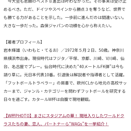
今大会も悲願のベスト８進出は叶わなかった。その事実は受け止
めるべき。ただ、ドイツやスペインから勝点３を奪うなど、世界で
も勝てる力があることを示した。一歩前に進んだのは間違いない。
大きな一歩だった。森保ジャパンの功績を心から称えたい。
【著者プロフィール】
岩本輝雄（いわもと・てるお）／1972年５月２日、50歳。神奈川
県横浜市出身。現役時代はフジタ／平塚、京都、川崎、V川崎、仙
台、名古屋でプレー。仙台時代に決めた“40メートルFK弾”は今も
語り草に。元日本代表10番。引退後は解説者や指導者として活躍。
「フットボールトラベラー」の肩書で、欧州CLから地元の高校サッ
カーまで、ジャンル・カテゴリーを問わずフットボールを研究する
日々を過ごす。カタールW杯は自腹で現地観戦。
【W杯PHOTO】まさにスタジアムの華！ 現地入りしたワールドク
ラスたちの妻、恋人、パートナーら“WAGs”を一挙紹介！