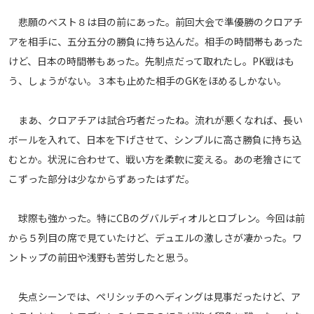
メディアアライアンス
悲願のベスト８は目の前にあった。前回大会で準優勝のクロアチ
アを相手に、五分五分の勝負に持ち込んだ。相手の時間帯もあった
けど、日本の時間帯もあった。先制点だって取れたし。PK戦はも
う、しょうがない。３本も止めた相手のGKをほめるしかない。
まあ、クロアチアは試合巧者だったね。流れが悪くなれば、長い
ボールを入れて、日本を下げさせて、シンプルに高さ勝負に持ち込
むとか。状況に合わせて、戦い方を柔軟に変える。あの老獪さにて
こずった部分は少なからずあったはずだ。
球際も強かった。特にCBのグバルディオルとロブレン。今回は前
から５列目の席で見ていたけど、デュエルの激しさが凄かった。ワ
ントップの前田や浅野も苦労したと思う。
失点シーンでは、ペリシッチのヘディングは見事だったけど、ア