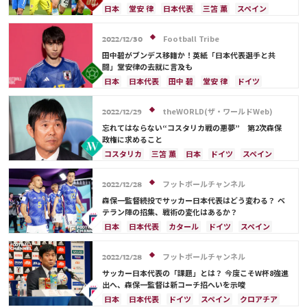
安や三笘ではなく…
日本
堂安 律
日本代表
三笘 薫
スペイン
田中 碧
ドイツ
カタール
クロアチア
イラン
サウジアラビア
デンマーク
セルビア
Football Tribe
2022/12/30
フランス
ベルギー
スイス
イングランド
田中碧がブンデス移籍か！英紙「日本代表選手と共
オランダ
ポーランド
ポルトガル
ブラジル
闘」堂安律の去就に言及も
アルゼンチン
エクアドル
ウルグアイ
カナダ
日本
日本代表
田中 碧
堂安 律
ドイツ
メキシコ
ガーナ
セネガル
カメルーン
スペイン
クロアチア
アルゼンチン
三笘 薫
モロッコ
韓国
アメリカ
ウェールズ
板倉 滉
theWORLD(ザ・ワールドWeb)
2022/12/29
オーストラリア
コスタリカ
ケイラー・ナバス
忘れてはならない“コスタリカ戦の悪夢” 第2次森保
サルダル・アズムン
政権に求めること
コスタリカ
三笘 薫
日本
ドイツ
スペイン
クロアチア
フランス
アルゼンチン
日本代表
伊東 純也
鎌田 大地
フットボールチャンネル
2022/12/28
森保一監督続投でサッカー日本代表はどう変わる？ ベ
テラン陣の招集、戦術の変化はあるか？
日本
日本代表
カタール
ドイツ
スペイン
クロアチア
川島 永嗣
長友 佑都
吉田 麻也
柴崎 岳
三笘 薫
酒井 宏樹
フットボールチャンネル
2022/12/28
サッカー日本代表の「課題」とは？ 今度こそW杯8強進
出へ、森保一監督は新コーチ招へいを示唆
日本
日本代表
ドイツ
スペイン
クロアチア