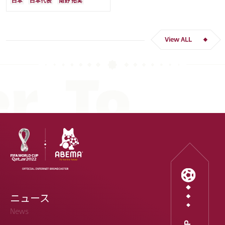
日本
日本代表
南野 拓実
ー人生をかけた戦い」
クロアチア
長友 佑都
ドイツ
スペイン
川島 永嗣
谷 晃生
吉田 麻也
谷口 彰悟
伊東 純也
View ALL
ニュース
News