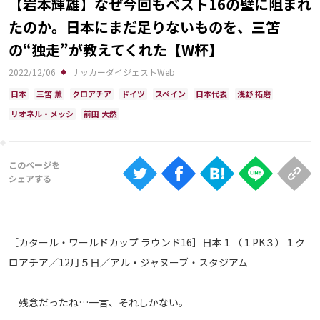
【岩本輝雄】なぜ今回もベスト16の壁に阻まれ
Ranking
たのか。日本にまだ足りないものを、三笘
大会について
の“独走”が教えてくれた【W杯】
About
2022/12/06
サッカーダイジェストWeb
日本
三笘 薫
クロアチア
ドイツ
スペイン
日本代表
浅野 拓磨
リオネル・メッシ
前田 大然
視聴方法
iOS Apps
Android
Web
［カタール・ワールドカップ ラウンド16］日本１（１PK３）１ク
ABEMAの視聴について
ロアチア／12月５日／アル・ジャヌーブ・スタジアム
TV
残念だったね…一言、それしかない。