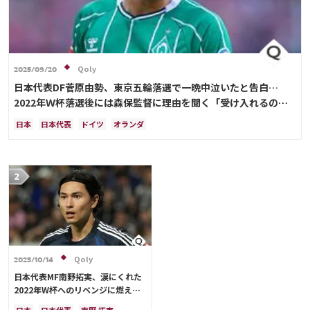
Qoly
2025/09/20
日本代表DF菅原由勢、東京五輪落選で一晩中泣いたと告白…
2022年Ｗ杯落選後には森保監督に理由を聞く「受け入れるのは
難しかった」
日本
日本代表
ドイツ
オランダ
Qoly
2025/10/14
日本代表MF南野拓実、涙にくれた
2022年W杯へのリベンジに燃える
「絶対にリベンジしたい」「サッカ