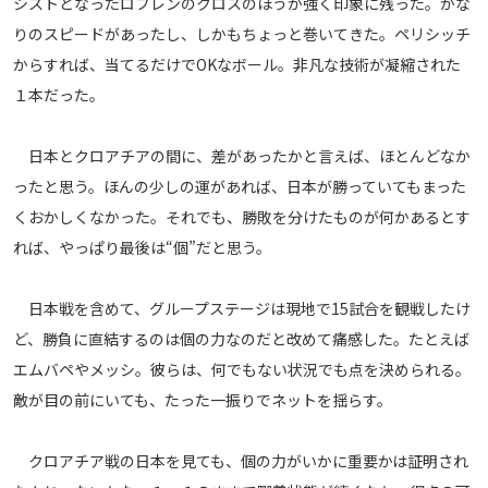
シストとなったロブレンのクロスのほうが強く印象に残った。かな
運営会社
りのスピードがあったし、しかもちょっと巻いてきた。ペリシッチ
からすれば、当てるだけでOKなボール。非凡な技術が凝縮された
ご利用にあたって
１本だった。
プライバシーポリシー
お問い合わせ
日本とクロアチアの間に、差があったかと言えば、ほとんどなか
ったと思う。ほんの少しの運があれば、日本が勝っていてもまった
Share
くおかしくなかった。それでも、勝敗を分けたものが何かあるとす
© AbemaTV. Inc. All Rights Reserved.
れば、やっぱり最後は“個”だと思う。
日本戦を含めて、グループステージは現地で15試合を観戦したけ
ど、勝負に直結するのは個の力なのだと改めて痛感した。たとえば
エムバペやメッシ。彼らは、何でもない状況でも点を決められる。
敵が目の前にいても、たった一振りでネットを揺らす。
クロアチア戦の日本を見ても、個の力がいかに重要かは証明され