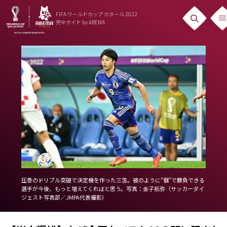
FIFA ワールドカップ カタール 2022
完全ガイド
by ABEMA
ニュース
News
出場国
Teams
日本代表
Team Japan
日程・結果
圧巻のドリブル突破で決定機を作った三笘。彼のように“個”で勝負できる
選手が今後、もっと増えてくればと思う。写真：金子拓弥（サッカーダイ
Schedule
ジェスト写真部／JMPA代表撮影）
ランキング