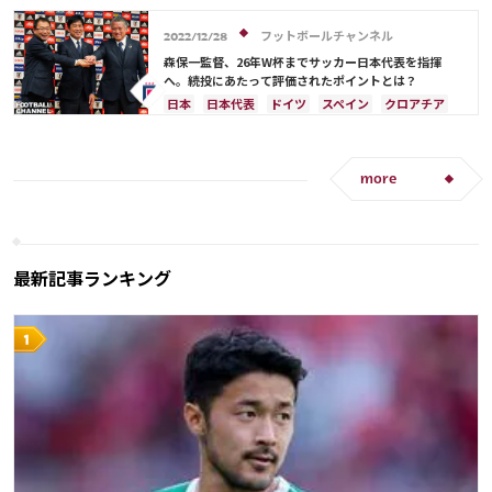
コスタリカ
カタール
フランス
アルゼンチン
三笘 薫
フットボールチャンネル
2022/12/28
森保一監督、26年W杯までサッカー日本代表を指揮
へ。続投にあたって評価されたポイントとは？
日本
日本代表
ドイツ
スペイン
クロアチア
三笘 薫
more
最新記事ランキング