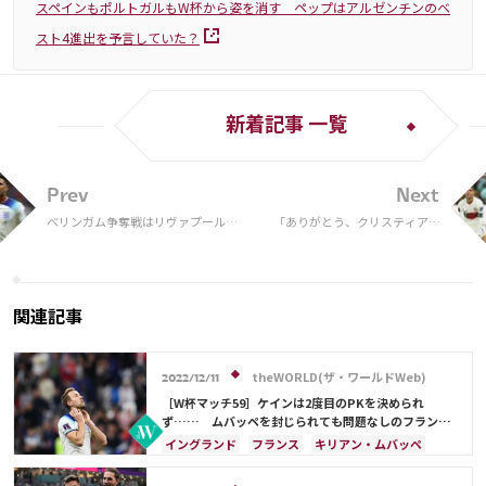
スペインもポルトガルもW杯から姿を消す ペップはアルゼンチンのベ
スト4進出を予言していた？
新着記事 一覧
Prev
Next
ベリンガム争奪戦はリヴァプールが
「ありがとう、クリスティアー
制す？ W杯でも活躍した新世代の
ノ・ロナウド」FIFAが歴史に名
スターはプレミア行きとも
を残した偉大なスーパースター
に敬意を示す映像公開「胸が張
り裂ける瞬間」
関連記事
theWORLD(ザ・ワールドWeb)
2022/12/11
［W杯マッチ59］ケインは2度目のPKを決められ
ず…… ムバッペを封じられても問題なしのフランス
がイングランドを撃破
イングランド
フランス
キリアン・ムバッペ
ハリー・ケイン
スペイン