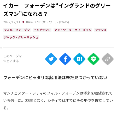
Ranking
イカー フォーデンは“イングランドのグリー
ズマン”になれる？
大会について
2022/12/11
theWORLD(ザ・ワールドWeb)
About
フィル・フォーデン
イングランド
アントワーヌ・グリーズマン
フランス
ジャック・グリーリッシュ
視聴方法
iOS Apps
Android
フォーデンにピッタリな起用法は未だ見つかっていない
Web
ABEMAの視聴について
マンチェスター・シティのフィル・フォーデンは将来を嘱望されて
いる選手だ。22歳と若く、シティではすでにその地位を確立してい
TV
る。