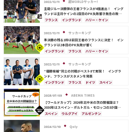
アントワーヌ・グリーズマン
テオ・エルナンデス
超WORLDサッカー!
2022/12/11
ドイツ
フィル・フォーデン
主砲ジルー決勝弾の王者フランスが4強進出！ イング
カイル・ウォーカー
ポルトガル
モロッコ
ランドは主将ケインの2度目のPK失敗響き無念の敗
退…《カタールW杯》
ウェールズ
ジャック・グリーリッシュ
フランス
イングランド
ハリー・ケイン
キリアン・ムバッペ
アントワーヌ・グリーズマン
ポーランド
セネガル
モロッコ
ウェールズ
サッカーキング
2022/12/11
フィル・フォーデン
ジャック・グリーリッシュ
準決勝の残る1枠は前回王者のフランスに決定！ イン
カイル・ウォーカー
グランドは2本目のPK失敗が響く
イングランド
フランス
ハリー・ケイン
アントワーヌ・グリーズマン
フィル・フォーデン
ポーランド
セネガル
モロッコ
サッカーキング
2022/12/11
ジャック・グリーリッシュ
カイル・ウォーカー
“優勝候補”同士の対戦がベスト8で実現！ イングラ
テオ・エルナンデス
ンド、フランスがスタメンを発表
イングランド
フランス
ドイツ
スペイン
ポーランド
セネガル
アントワーヌ・グリーズマン
ハリー・ケイン
ABEMA TIMES
2025/07/03
日本
フィル・フォーデン
【ワールドカップ】2026年北中米の次の開催国は？
ジャック・グリーリッシュ
カイル・ウォーカー
2030年はスペイン・ポルトガル・モロッコの3か国共
催！ ウルグアイ・アルゼンチン・パラグアイでも限定
テオ・エルナンデス
スペイン
ウルグアイ
アルゼンチン
開催
ポルトガル
モロッコ
ブラジル
ドイツ
サウジアラビア
メキシコ
アメリカ
フランス
Qoly
2024/12/10