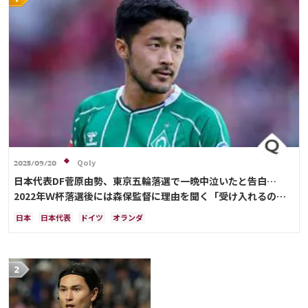
Qoly
2025/09/20
日本代表DF菅原由勢、東京五輪落選で一晩中泣いたと告白…
2022年Ｗ杯落選後には森保監督に理由を聞く「受け入れるのは
難しかった」
日本
日本代表
ドイツ
オランダ