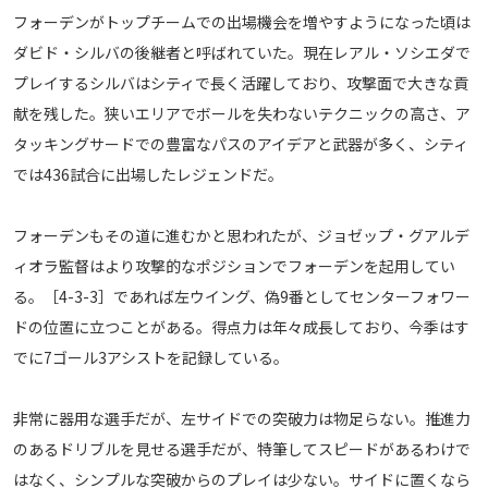
フォーデンがトップチームでの出場機会を増やすようになった頃は
メディアアライアンス
ダビド・シルバの後継者と呼ばれていた。現在レアル・ソシエダで
プレイするシルバはシティで長く活躍しており、攻撃面で大きな貢
献を残した。狭いエリアでボールを失わないテクニックの高さ、ア
タッキングサードでの豊富なパスのアイデアと武器が多く、シティ
では436試合に出場したレジェンドだ。
フォーデンもその道に進むかと思われたが、ジョゼップ・グアルデ
ィオラ監督はより攻撃的なポジションでフォーデンを起用してい
る。［4-3-3］であれば左ウイング、偽9番としてセンターフォワー
ドの位置に立つことがある。得点力は年々成長しており、今季はす
でに7ゴール3アシストを記録している。
非常に器用な選手だが、左サイドでの突破力は物足らない。推進力
のあるドリブルを見せる選手だが、特筆してスピードがあるわけで
はなく、シンプルな突破からのプレイは少ない。サイドに置くなら