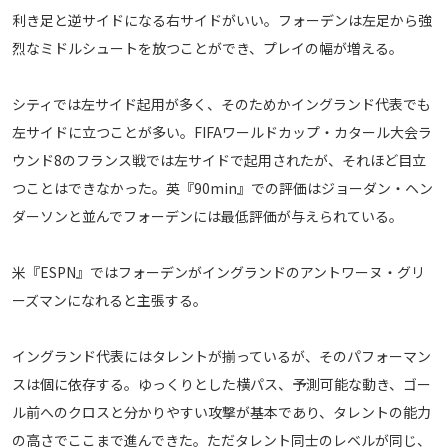
利き足と逆サイドになる右サイドがいい。フォーデンは左足から強
運営会社
烈なミドルシュートを放つことができ、プレイの幅が増える。
ご利用にあたって
プライバシーポリシー
シティでは左サイド起用が多く、そのためかイングランド代表でも
お問い合わせ
左サイドに立つことが多い。FIFAワールドカップ・カタール大会ラ
ウンド8のフランス戦では左サイドで起用されたが、それほど目立
Share
つことはできなかった。英『90min』での評価はジョーダン・ヘン
ダーソンと並んでフォーデンには最低評価が与えられている。
© AbemaTV. Inc. All Rights Reserved.
米『ESPN』ではフォーデンがイングランドのアントワーヌ・グリ
ーズマンになれると主張する。
イングランド代表にはタレントが揃っているが、そのパフォーマン
スは個に依存する。ゆっくりとした横パス、予測可能な動き、ゴー
ル前へのクロスと分かりやすい攻撃が基本であり、タレントの能力
の高さでここまで進んできた。ただタレント同士のレベルが同じ、