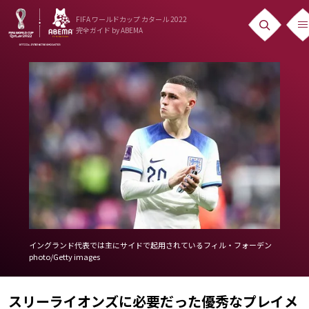
FIFA ワールドカップ カタール 2022
完全ガイド
by ABEMA
ニュース
News
出場国
Teams
日本代表
Team Japan
日程・結果
イングランド代表では主にサイドで起用されているフィル・フォーデン
photo/Getty images
Schedule
ランキング
スリーライオンズに必要だった優秀なプレイメ