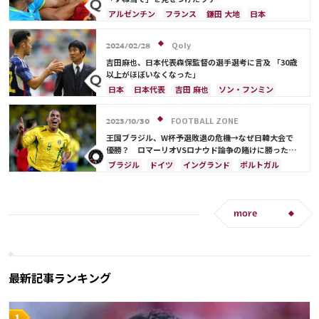
アルゼンチン
フランス
鎌田 大地
日本
Qoly
2024/02/28
吉田麻也、日本代表森保監督の選手選考に言及 「30歳
以上がほぼいなくなった」
日本
日本代表
吉田 麻也
ソン・フンミン
韓国
遠藤 航
ドイツ
イラン
イングランド
冨安 健洋
FOOTBALL ZONE
2023/10/30
王国ブラジル、W杯予選敗退の危機→なぜ日韓大会で
優勝？ ロマーリオVSロナウド論争の賭けに勝ったス
コラリ采配の妙【コラム】
ブラジル
ドイツ
イングランド
ポルトガル
ウルグアイ
日本
more
最新記事ランキング