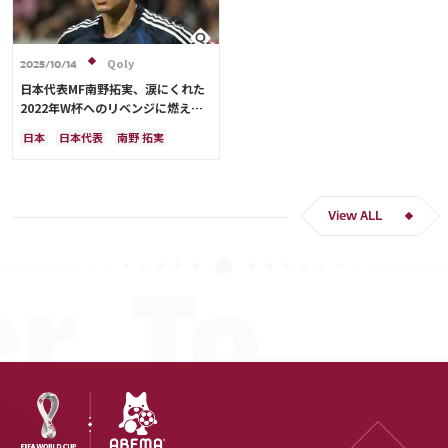
Qoly
2025/10/14
日本代表MF南野拓実、涙にくれた
2022年W杯へのリベンジに燃える
「絶対にリベンジしたい」「サッカ
日本
日本代表
南野 拓実
ー人生をかけた戦い」
クロアチア
長友 佑都
ドイツ
スペイン
川島 永嗣
谷 晃生
吉田 麻也
谷口 彰悟
伊東 純也
View ALL