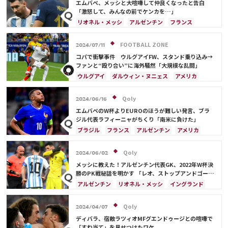
イングランド
日本
カナダ
韓国
セルビア
エムバペ、メッシと大喧嘩して仲良くなったと告白
スイス
オーストラリア
カタール
ウェールズ
「激怒して、みんなの前でケンカを…」
リオネル・メッシ
アルゼンチン
フランス
FOOTBALL ZONE
2024/07/11
コパで衝撃事件 ウルグアイFW、スタンド乗り込み→
ファンと“殴り合い”に海外騒然「大規模な乱闘」
ウルグアイ
ダルウィン・ヌニェス
アメリカ
イングランド
ブラジル
アルゼンチン
Qoly
2024/06/16
エムバペのW杯よりEUROのほうが難しい発言、ブラ
ジル代表ラフィーニャがちくり「南米に負けた」
ブラジル
フランス
アルゼンチン
アメリカ
Qoly
2024/06/02
メッシに教えた！アルゼンチン代表GK、2022年W杯決
勝のPK戦秘話を明かす 「レオ、ストップアンドゴー
だ」
アルゼンチン
リオネル・メッシ
イングランド
日本
フランス
日本代表
Qoly
2024/04/07
ディバラ、宿敵ラツィオMFグエンドゥージとの喧嘩で
「すね当て」を見せつけたワケ