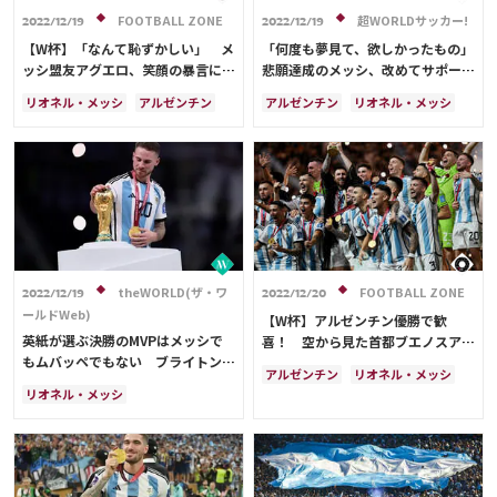
FOOTBALL ZONE
超WORLDサッカー!
2022/12/19
2022/12/19
【W杯】「なんて恥ずかしい」 メ
「何度も夢見て、欲しかったもの」
ッシ盟友アグエロ、笑顔の暴言にフ
悲願達成のメッシ、改めてサポート
ァン失望…仏MFが標的、50万人に
に感謝「アルゼンチン人全員の夢で
リオネル・メッシ
アルゼンチン
アルゼンチン
リオネル・メッシ
ライブ発信
もあった…やったよ！」
フランス
キリアン・ムバッペ
キリアン・ムバッペ
フランス
メキシコ
アンヘル・ディ・マリア
アンヘル・ディ・マリア
theWORLD(ザ・ワ
FOOTBALL ZONE
2022/12/19
2022/12/20
ールドWeb)
【W杯】アルゼンチン優勝で歓
英紙が選ぶ決勝のMVPはメッシで
喜！ 空から見た首都ブエノスアイ
もムバッペでもない ブライトンで
レスに海外注目 「何千人もの人々
アルゼンチン
リオネル・メッシ
10番を背負う男。23歳でW杯制覇
が…」
リオネル・メッシ
フランス
キリアン・ムバッペ
を経験したマックアリスター
キリアン・ムバッペ
メキシコ
アンヘル・ディ・マリア
アルゼンチン
フランス
三笘 薫
日本
日本代表
アンヘル・ディ・マリア