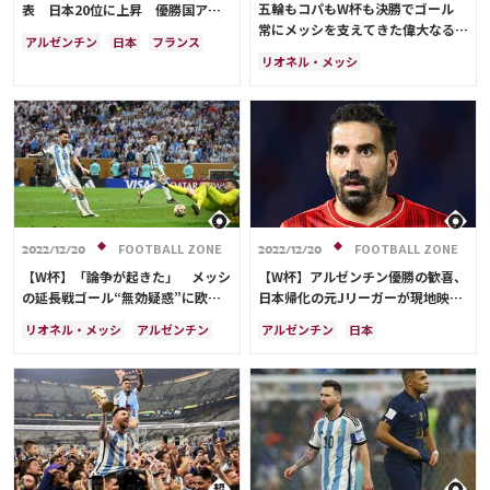
五輪もコパもW杯も決勝でゴール
表 日本20位に上昇 優勝国アル
Ranking
常にメッシを支えてきた偉大なる副
ゼンチンは？
アルゼンチン
日本
フランス
官ディ・マリアの貢献
大会について
リオネル・メッシ
スペイン
ドイツ
ブラジル
アンヘル・ディ・マリア
フランス
日本代表
ベルギー
メキシコ
About
アルゼンチン
アメリカ
ブラジル
モロッコ
リオネル・メッシ
キリアン・ムバッペ
アンヘル・ディ・マリア
視聴方法
iOS Apps
FOOTBALL ZONE
FOOTBALL ZONE
2022/12/20
2022/12/20
【W杯】「論争が起きた」 メッシ
【W杯】アルゼンチン優勝の歓喜、
の延長戦ゴール“無効疑惑”に欧州
日本帰化の元Jリーガーが現地映像
Android
メディア言及「正当だった？」
を披露で反響 「映画みたい」「街
リオネル・メッシ
アルゼンチン
アルゼンチン
日本
が揺れてる」
フランス
キリアン・ムバッペ
リオネル・メッシ
Web
スペイン
メキシコ
キリアン・ムバッペ
フランス
ABEMAの視聴について
アンヘル・ディ・マリア
日本代表
アンヘル・ディ・マリア
TV