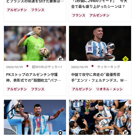
「1秒間に24400ツイート」 今大
とフランスの命運を分けた要素は
会で最も盛り上がったシーンは？
【W杯試合分析】
アルゼンチン
フランス
フランス
アルゼンチン
キリアン・ムバッペ
キリアン・ムバッペ
アンヘル・ディ・マリア
アンヘル・ディ・マリア
リオネル・メッシ
リオネル・メッシ
アントワーヌ・グリーズマン
日本
テオ・エルナンデス
超WORLDサッカー!
サッカーキング
2022/12/19
2022/12/19
PKストップのアルゼンチン守護
中盤で攻守に奔走の”最優秀若
神、表彰式での"股間屹立"パフォ
手”エンソ・フェルナンデス、W杯
ーマンスが注目の的！賛否集める
制覇に歓喜「一生忘れない」
アルゼンチン
フランス
アルゼンチン
リオネル・メッシ
キリアン・ムバッペ
フランス
スペイン
リオネル・メッシ
オランダ
アンヘル・ディ・マリア
アメリカ
アンヘル・ディ・マリア