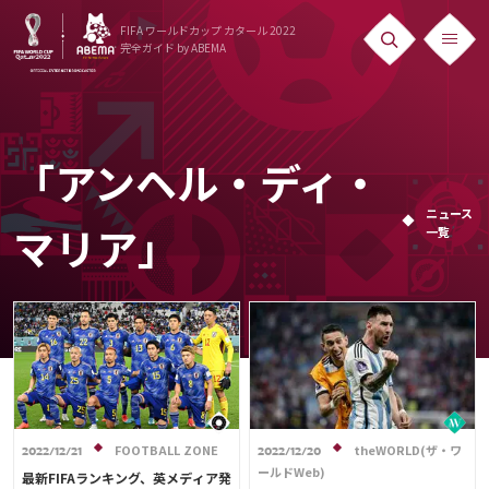
FIFA ワールドカップ カタール 2022
完全ガイド
by ABEMA
ニュース
News
「アンヘル・ディ・
出場国
ニュース
一覧
Teams
マリア」
日本代表
Team Japan
日程・結果
Schedule
FOOTBALL ZONE
theWORLD(ザ・ワ
2022/12/21
2022/12/20
ランキング
ールドWeb)
最新FIFAランキング、英メディア発