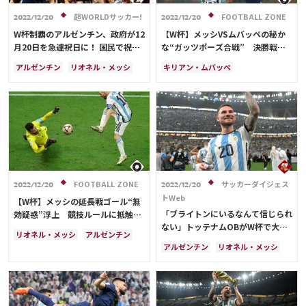
メディアアライアンス
超WORLDサッカー!
FOOTBALL ZONE
2022/12/20
2022/12/20
W杯制覇のアルゼンチン、政府が12
【W杯】メッシVSムバッペの秘か
月20日を急遽祝日に！ 国民で祝う
な“ガッツポーズ合戦” 決勝戦の
ことを決定
舞台裏が話題「なんというライバル
アルゼンチン
リオネル・メッシ
キリアン・ムバッペ
関係」
フランス
キリアン・ムバッペ
リオネル・メッシ
アルゼンチン
カタール
サウジアラビア
フランス
メキシコ
アンヘル・ディ・マリア
アンヘル・ディ・マリア
FOOTBALL ZONE
サッカーダイジェス
2022/12/20
2022/12/20
トWeb
【W杯】メッシの延長戦ゴール“無
「ブライトンにいるなんて信じられ
効疑惑”浮上 競技ルールに抵触の
ない」トッテナムOBがW杯で大活
証拠画像も判明「不許可になる」
リオネル・メッシ
アルゼンチン
躍のMFを激賞！古巣へブラックジ
アルゼンチン
リオネル・メッシ
フランス
スペイン
ョークも「なぜビスマを選んだ？」
カタール
フランス
モロッコ
キリアン・ムバッペ
メキシコ
三笘 薫
ルカ・モドリッチ
アンヘル・ディ・マリア
アンヘル・ディ・マリア