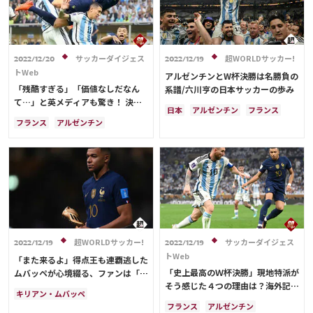
運営会社
ご利用にあたって
サッカーダイジェス
超WORLDサッカー!
2022/12/20
2022/12/19
プライバシーポリシー
トWeb
アルゼンチンとW杯決勝は名勝負の
お問い合わせ
「残酷すぎる」「価値なしだなん
系譜/六川亨の日本サッカーの歩み
て…」と英メディアも驚き！ 決勝
日本
アルゼンチン
フランス
で敗れたフランス代表選手に母国紙
フランス
アルゼンチン
ドイツ
リオネル・メッシ
が辛辣採点！【Ｗ杯】
Share
アンヘル・ディ・マリア
オランダ
スペイン
クロアチア
リオネル・メッシ
ブラジル
アンヘル・ディ・マリア
© AbemaTV. Inc. All Rights Reserved.
ポール・ポグバ
ポーランド
メキシコ
エンゴロ・カンテ
キリアン・ムバッペ
アントワーヌ・グリーズマン
テオ・エルナンデス
超WORLDサッカー!
サッカーダイジェス
2022/12/19
2022/12/19
トWeb
「また来るよ」得点王も連覇逃した
「史上最高のＷ杯決勝」現地特派が
ムバッペが心境綴る、ファンは「夢
そう感じた４つの理由は？海外記者
を見させてもらった」と労い
キリアン・ムバッペ
も「アンビリーバブル」と興奮隠せ
フランス
アルゼンチン
アルゼンチン
フランス
ず