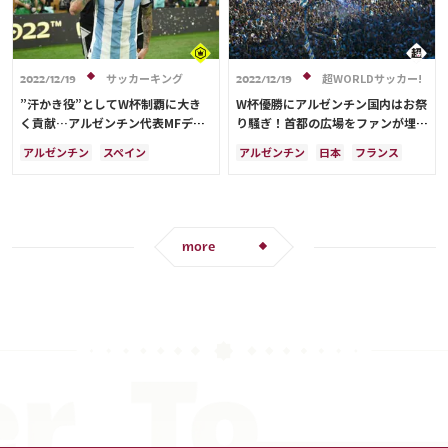
サッカーキング
超WORLDサッカー!
2022/12/19
2022/12/19
”汗かき役”としてW杯制覇に大き
W杯優勝にアルゼンチン国内はお祭
く貢献…アルゼンチン代表MFデ・
り騒ぎ！首都の広場をファンが埋め
パウル「26人全員が命を捧げた」
尽くす「いつか日本もこうなりな
アルゼンチン
スペイン
アルゼンチン
日本
フランス
い」
リオネル・メッシ
フランス
リオネル・メッシ
アンヘル・ディ・マリア
キリアン・ムバッペ
アンヘル・ディ・マリア
more