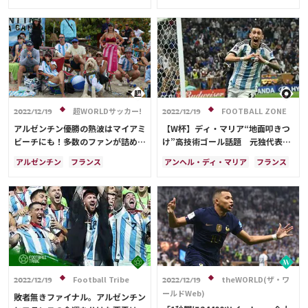
リオネル・メッシ
クロアチア
リオネル・メッシ
ドイツ
アメリカ
日本
アンヘル・ディ・マリア
アンヘル・ディ・マリア
超WORLDサッカー!
FOOTBALL ZONE
2022/12/19
2022/12/19
アルゼンチン優勝の熱波はマイアミ
【W杯】ディ・マリア“地面叩きつ
ビーチにも！多数のファンが詰めか
け”高技術ゴール話題 元独代表が
け主要道路は一時閉鎖
絶賛「決勝史上最高の1つ」
アルゼンチン
フランス
アンヘル・ディ・マリア
フランス
アメリカ
リオネル・メッシ
アルゼンチン
ドイツ
キリアン・ムバッペ
リオネル・メッシ
スペイン
アンヘル・ディ・マリア
イングランド
ポーランド
Football Tribe
theWORLD(ザ・ワ
2022/12/19
2022/12/19
ールドWeb)
敗者無きファイナル。アルゼンチン