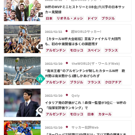
2022/12/22
W杯のMVPミニヒストリーとOB会/六川亨の日本サッ
カー見聞録
日本
リオネル・メッシ
ドイツ
ブラジル
フランス
スペイン
アルゼンチン
メキシコ
クロアチア
ウルグアイ
アメリカ
超WORLDサッカー!
2022/12/22
ルカ・モドリッチ
キリアン・ムバッペ
【カタールW杯大会総括】至高ファイナルで大団円
トーマス・ミュラー
も、初の中東開催は多くの課題残す
アルゼンチン
モロッコ
スペイン
フランス
クロアチア
日本
ドイツ
カタール
ポルトガル
コスタリカ
リオネル・メッシ
theWORLD(ザ・ワールドWeb)
2022/12/20
サウジアラビア
オランダ
ブラジル
セネガル
“南米王者”のアルゼンチンが制したカタールW杯 欧
韓国
オーストラリア
イラン
デンマーク
州勢は南米勢から1勝しかあげられず
ベルギー
ポーランド
プレーオフ
エクアドル
アルゼンチン
ブラジル
フランス
クロアチア
ウルグアイ
メキシコ
ガーナ
カメルーン
オランダ
リオネル・メッシ
サウジアラビア
アメリカ
日本代表
三笘 薫
田中 碧
ドイツ
セルビア
スイス
ポーランド
Qoly
2022/12/20
C・ロナウド
キリアン・ムバッペ
サディオ・マネ
ポルトガル
ウルグアイ
アメリカ
イタリア発の評価がこれ！森保一監督が3位に…W杯の
「指揮官評価ランキング」で
アルゼンチン
モロッコ
日本
カタール
イラン
サウジアラビア
ドイツ
デンマーク
セルビア
スペイン
フランス
ベルギー
サッカー批評Web
2022/12/20
クロアチア
スイス
イングランド
オランダ
「ヨーロッパで好調は3か国だけ」アジア勢の躍進とモ