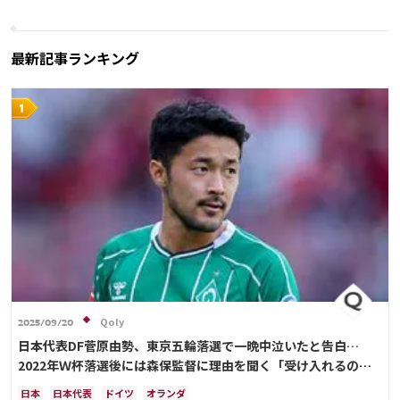
ブラジル
エクアドル
ウルグアイ
メキシコ
ガーナ
セネガル
カメルーン
モロッコ
韓国
アメリカ
ウェールズ
オーストラリア
最新記事ランキング
コスタリカ
Qoly
2025/09/20
日本代表DF菅原由勢、東京五輪落選で一晩中泣いたと告白…
2022年Ｗ杯落選後には森保監督に理由を聞く「受け入れるのは
難しかった」
日本
日本代表
ドイツ
オランダ