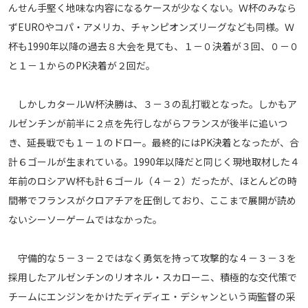
んせん手堅く地味な内容になるケースが少なくない。Ｗ杯のみなら
運営会社
ずEUROやコパ・アメリカ、チャンピオンズリーグなども同様。Ｗ
ご利用にあたって
杯も1990年以降の過去８大会を見ても、１－０決着が３回、０－０
プライバシーポリシー
と１－１からのPK決着が２回だ。
お問い合わせ
しかしカタールＷ杯決勝は、３－３の乱打戦となった。しかもア
ルゼンチンが前半に２点を先行しながらフランスが後半に追いつ
Share
き、延長戦でも１－１のドロー。最終的にはPK決着となったが、合
© AbemaTV. Inc. All Rights Reserved.
計６ゴールが生まれている。1990年以降だと同じく現地取材した４
年前のロシアＷ杯も計６ゴール（４－２）だったが、ほとんどの時
間帯でフランスがクロアチアを圧倒しており、ここまで展開が読め
ないシーソーゲームではなかった。
守備的な５－３－２ではなく勇気を持って攻撃的な４－３－３を
採用したアルゼンチンのリオネル・スカローニ、積極的な交代策で
チームにエンジンをかけたディディエ・デシャンという両監督の采