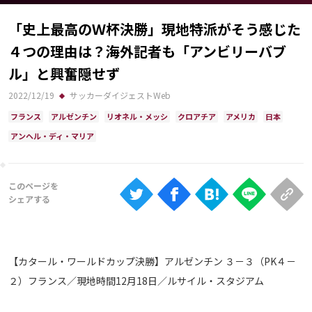
Ranking
「史上最高のＷ杯決勝」現地特派がそう感じた
大会について
４つの理由は？海外記者も「アンビリーバブ
About
ル」と興奮隠せず
2022/12/19
サッカーダイジェストWeb
視聴方法
フランス
アルゼンチン
リオネル・メッシ
クロアチア
アメリカ
日本
アンヘル・ディ・マリア
iOS Apps
Android
Web
ABEMAの視聴について
【カタール・ワールドカップ決勝】アルゼンチン ３－３（PK４－
TV
２）フランス／現地時間12月18日／ルサイル・スタジアム