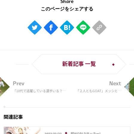
Share
新着記事 一覧
Prev
Next
「10代で活躍している選手いる？」
「２人ともGOAT」メッシとエ
ラモス瑠偉、26年W杯を担う若手の
ムバペ、決勝後に交わしたハグ
人材不足を危惧！ マドリーBの中井
の場面が大反響！ 「どちらかな
卓大には「ヴィニシウスはレギュラ
んて選べない」【W杯】
ー」
関連記事
超WORLDサッカー!