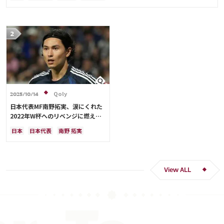
Qoly
2025/10/14
日本代表MF南野拓実、涙にくれた
2022年W杯へのリベンジに燃える
「絶対にリベンジしたい」「サッカ
日本
日本代表
南野 拓実
ー人生をかけた戦い」
クロアチア
長友 佑都
ドイツ
スペイン
川島 永嗣
谷 晃生
吉田 麻也
谷口 彰悟
伊東 純也
View ALL