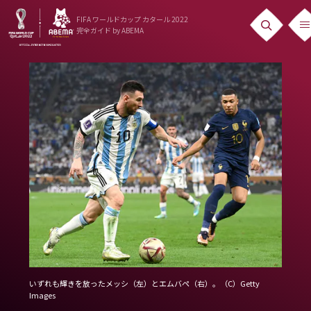
FIFA ワールドカップ カタール 2022
完全ガイド
by ABEMA
ニュース
News
出場国
Teams
日本代表
Team Japan
日程・結果
Schedule
いずれも輝きを放ったメッシ（左）とエムバペ（右）。（C）Getty
ランキング
Images