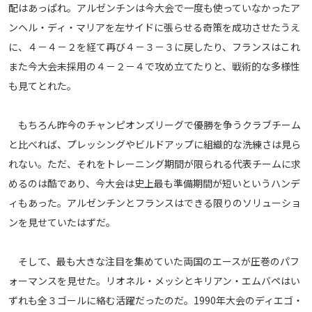
配はあっぱれ。アルゼンチンは今大会で一度も使っていなかったア
ンヘル・ディ・マリアを左サイドに張らせる奇策を成功させたうえ
に、４－４－２を経て再び４－３－３に戻したり、フランスはこれ
また今大会未採用の４－２－４で攻め立てたりと、戦術的な多様性
も見てとれた。
もちろん昨今のチャンピオンズリーグで優勝を争うクラブチーム
と比べれば、プレッシングやビルドアップに組織的な洗練さは見ら
れない。ただ、それをトレーニング期間が限られる代表チームに求
めるのは酷であり、今大会は史上最も準備期間が短いというハンデ
ィもあった。アルゼンチンとフランスはできる限りのソリューショ
ンを見せていたはずだ。
そして、最も大きな注目を集めていた両国のエースが圧巻のパフ
ォーマンスを見せた。リオネル・メッシとキリアン・エムバペはい
ずれも全３ゴールに絡む活躍だったのだ。1990年大会のディエゴ・