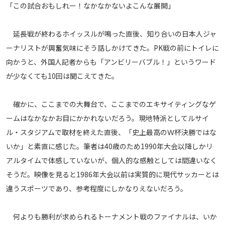
「この試合おもしれー！なかなかないよこんな展開」
メディアアライアンス
延長戦が終わるホイッスルが鳴った直後、知り合いの日本人ジャ
ーナリストが興奮気味にそう話しかけてきた。PK戦の前にトイレに
向かうと、外国人記者からも「アンビリーバブル！」というワード
が少なくても10回は聞こえてきた。
確かに、ここまでの大舞台で、ここまでのエキサイティングなゲ
ームはなかなかお目にかかれないだろう。現地特派としてルサイ
ル・スタジアムで取材を終えた直後、「史上最高のＷ杯決勝ではな
いか」と素直に感じた。筆者は40歳のため1990年大会以降しかリ
アルタイムで体感していないが、個人的な感触としては間違いなく
そうだ。映像を見ると1986年大会以前は実質的に現代サッカーとは
違うスポーツであり、参考程度にしかなりえないだろう。
何よりも勝利が求められるトーナメント戦のファイナルは、いか