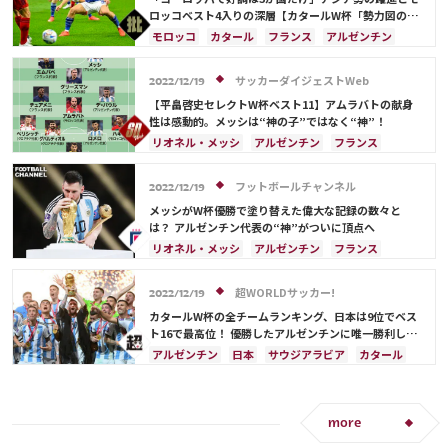
ポーランド
ポルトガル
ブラジル
エクアドル
ロッコベスト4入りの深層【カタールW杯「勢力図の異
変」の理由】(2)
ウルグアイ
カナダ
メキシコ
ガーナ
モロッコ
カタール
フランス
アルゼンチン
セネガル
カメルーン
韓国
アメリカ
日本
イラン
イングランド
アメリカ
ウェールズ
オーストラリア
コスタリカ
オーストラリア
日本代表
サウジアラビア
サッカーダイジェストWeb
2022/12/19
日本代表
リオネル・メッシ
ドイツ
スペイン
ブラジル
【平畠啓史セレクトW杯ベスト11】アムラバトの献身
キリアン・ムバッペ
デンマーク
クロアチア
性は感動的。メッシは“神の子”ではなく“神”！
ポルトガル
セネガル
韓国
リオネル・メッシ
リオネル・メッシ
アルゼンチン
フランス
カリム・ベンゼマ
ポール・ポグバ
クロアチア
ブラジル
モロッコ
イングランド
アントワーヌ・グリーズマン
ハリー・ケイン
オランダ
アメリカ
アクラフ・ハキミ
フットボールチャンネル
2022/12/19
フィル・フォーデン
アントワーヌ・グリーズマン
メッシがW杯優勝で塗り替えた偉大な記録の数々と
は？ アルゼンチン代表の“神”がついに頂点へ
リオネル・メッシ
アルゼンチン
フランス
クロアチア
ブラジル
ドイツ
オランダ
アメリカ
サウジアラビア
イングランド
超WORLDサッカー!
2022/12/19
メキシコ
カタールW杯の全チームランキング、日本は9位でベス
ト16で最高位！ 優勝したアルゼンチンに唯一勝利した
サウジアラビアは25位
アルゼンチン
日本
サウジアラビア
カタール
ドイツ
リオネル・メッシ
スペイン
フランス
オランダ
カナダ
日本代表
イラン
デンマーク
セルビア
ベルギー
クロアチア
more
スイス
イングランド
ポーランド
ポルトガル