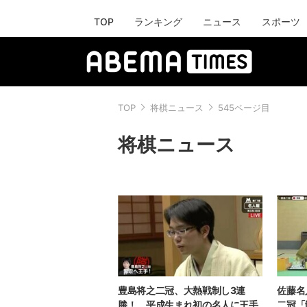
TOP
ランキング
ニュース
スポーツ
TOP
将棋ニュース
545ページ目
将棋ニュース
豊島将之二冠、大熱戦制し3連
佐藤名
勝！ 平成生まれ初の名人に王手
二冠「