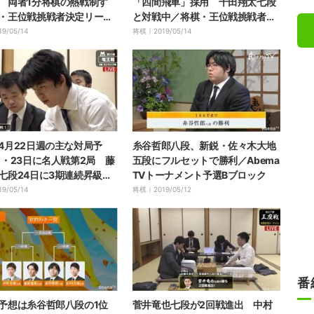
 両者1分将棋の熱戦制す
「四間飛車」採用 千田翔太七段
・王位戦挑戦者決定リーグ
と対戦中／将棋・王位戦挑戦者決
定リーグ白組
19/05/14
将棋｜
2019/05/14
4月22日週の主な対局予
糸谷哲郎八段、新鋭・佐々木大地
2・23日に名人戦第2局 藤
五段にフルセットで勝利／Abema
七段24日に3期連続昇級か
TVトーナメント予選Bブロック
王戦4組
19/05/14
将棋｜
2019/05/12
番
予想は糸谷哲郎八段の1位
菅井竜也七段が2回戦進出 中村