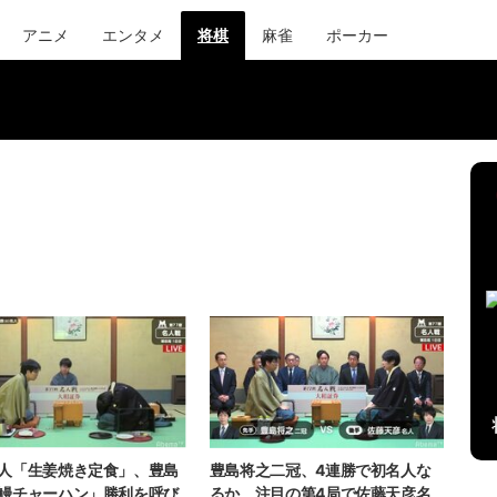
アニメ
エンタメ
将棋
麻雀
ポーカー
人「生姜焼き定食」、豊島
豊島将之二冠、4連勝で初名人な
鰻チャーハン」勝利を呼び
るか 注目の第4局で佐藤天彦名