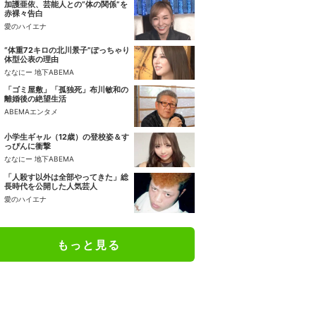
加護亜依、芸能人との“体の関係”を
赤裸々告白
愛のハイエナ
“体重72キロの北川景子”ぽっちゃり
体型公表の理由
ななにー 地下ABEMA
「ゴミ屋敷」「孤独死」布川敏和の
離婚後の絶望生活
ABEMAエンタメ
小学生ギャル（12歳）の登校姿＆す
っぴんに衝撃
ななにー 地下ABEMA
「人殺す以外は全部やってきた」総
長時代を公開した人気芸人
愛のハイエナ
もっと見る