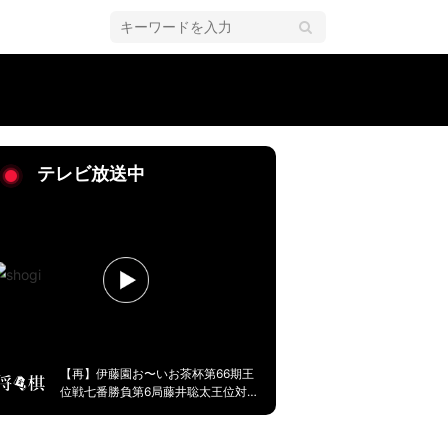
テレビ放送中
【再】伊藤園お〜いお茶杯第66期王
位戦七番勝負第6局藤井聡太王位対永
瀬拓矢九段