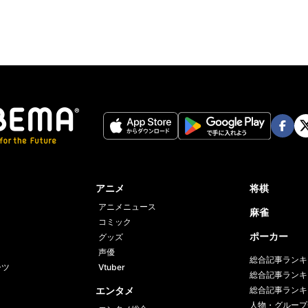
Face
Twi
book
er
アニメ
将棋
アニメニュース
麻雀
コミック
ポーカー
グッズ
声優
総合記事ランキ
ーツ
Vtuber
総合記事ランキ
エンタメ
総合記事ランキ
人物・グループ