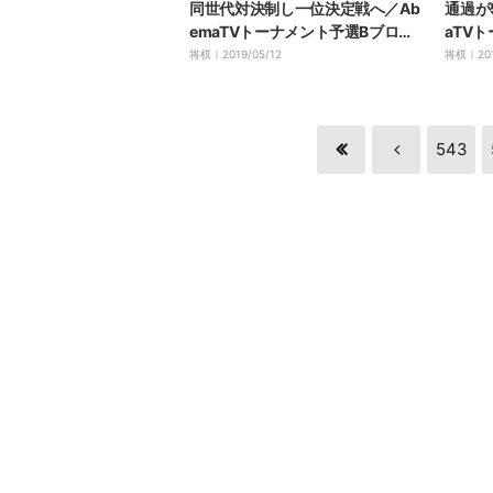
同世代対決制し一位決定戦へ／Ab
通過が
emaTVトーナメント予選Bブロッ
aTV
ク
将棋｜
2019/05/12
将棋｜
20
543