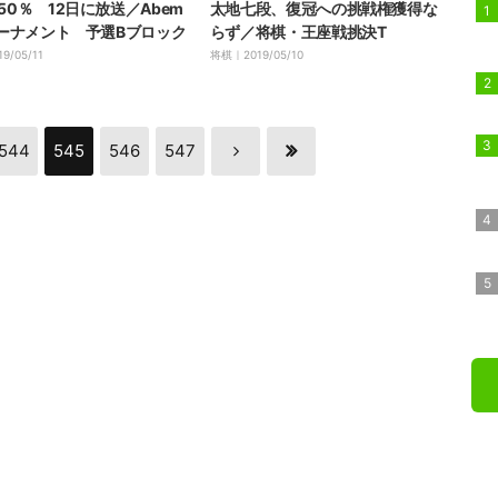
50％ 12日に放送／Abem
太地七段、復冠への挑戦権獲得な
トーナメント 予選Bブロック
らず／将棋・王座戦挑決T
19/05/11
将棋｜
2019/05/10
544
545
546
547