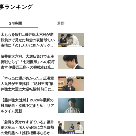
事ランキング
24時間
週間
太ももを殴打…藤井聡太六冠が逆
転負けで見せた無念の表情 珍しい
表情に「久しぶりに見たガック
し」「すごいため息」の声
藤井聡太六冠、大逆転負けで王座
挑戦ならず 「七冠復帰」への切符
逃す 伊藤匠王座への挑戦者は広瀬
章人九段に決定
「本っ当に運が良かった」広瀬章
人九段が王座挑戦！“絶対王者”藤
井聡太六冠に大逆転勝利 前日には
「子どもとケンカした」パパの顔
も
【藤井聡太 速報】2026年最新の
対局結果・次戦予定まとめ｜リア
ルタイム更新
「急所を突かれすぎている」藤井
聡太竜王・名人が優位に立ち白熱
の最終盤へ！挑戦権獲得なるか、