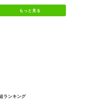
広瀬章人九段が粘るか／将棋・王
座戦
もっと見る
組ランキング