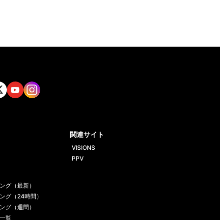
tt
Yout
Insta
ube
gram
関連サイト
VISIONS
PPV
ング（最新）
ング（24時間）
ング（週間）
一覧