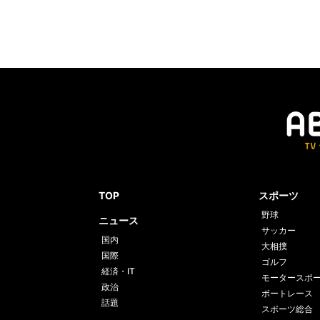
TOP
スポーツ
野球
ニュース
サッカー
国内
大相撲
国際
ゴルフ
経済・IT
モータースポ
政治
ボートレース
話題
スポーツ総合