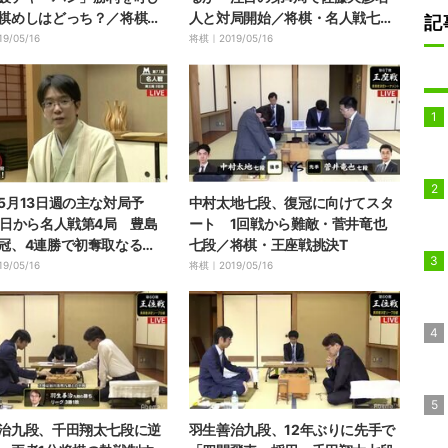
棋めしはどっち？／将棋・
人と対局開始／将棋・名人戦七番
記
七番勝負第4局
勝負第4局
19/05/16
将棋｜
2019/05/16
5月13日週の主な対局予
中村太地七段、復冠に向けてスタ
6日から名人戦第4局 豊島
ート 1回戦から難敵・菅井竜也
冠、4連勝で初奪取なる
七段／将棋・王座戦挑決T
生九段、藤井七段も対局
19/05/16
将棋｜
2019/05/16
治九段、千田翔太七段に逆
羽生善治九段、12年ぶりに先手で