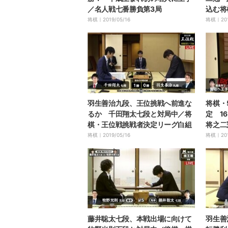
／名人戦七番勝負第3局
込む将
名人戦
将棋｜
2019/05/16
将棋｜
20
羽生善治九段、王位挑戦へ前進な
将棋・
るか 千田翔太七段と対局中／将
定 1
棋・王位戦挑戦者決定リーグ白組
将之二
か 羽
将棋｜
2019/05/16
将棋｜
20
藤井聡太七段、本戦出場に向けて
羽生善