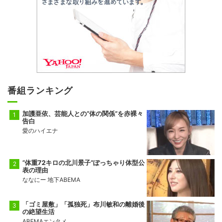
番組ランキング
加護亜依、芸能人との“体の関係”を赤裸々
告白
愛のハイエナ
“体重72キロの北川景子”ぽっちゃり体型公
表の理由
ななにー 地下ABEMA
「ゴミ屋敷」「孤独死」布川敏和の離婚後
の絶望生活
ABEMAエンタメ