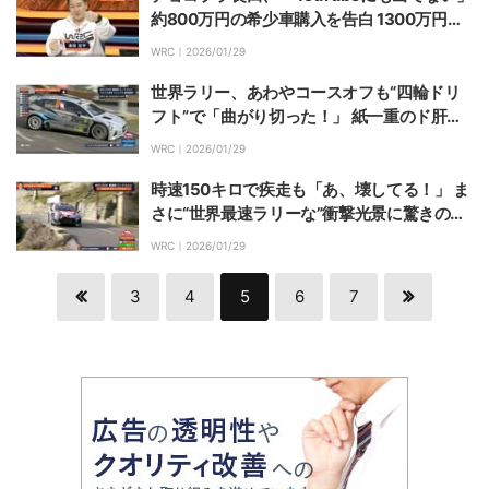
約800万円の希少車購入を告白 1300万円レ
クサス納車直後の告白に視聴者騒然「車買い
WRC｜
2026/01/29
すぎ」
世界ラリー、あわやコースオフも“四輪ドリ
フト”で「曲がり切った！」 紙一重のド肝抜
く瞬間に熱視線「もう一回見たい」
WRC｜
2026/01/29
時速150キロで疾走も「あ、壊してる！」 ま
さに“世界最速ラリーな”衝撃光景に驚きの声
「どんな走りしたんだよ」
WRC｜
2026/01/29
3
4
5
6
7