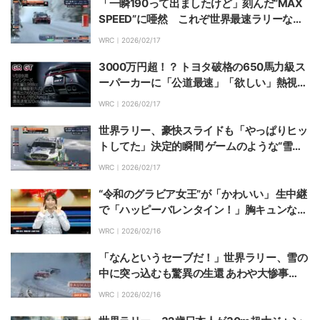
「一瞬190って出ましたけど」刻んだ“MAX
SPEED”に唖然 これぞ世界最速ラリーな圧
巻光景、プラダ御曹司が激走「凄いですね」
WRC｜
2026/02/17
中継どよめく
3000万円超！？ トヨタ破格の650馬力級ス
ーパーカーに「公道最速」「欲しい」熱視線
圧巻フォルムは「若干AMG感」の声も
WRC｜
2026/02/17
世界ラリー、豪快スライドも「やっぱりヒッ
トしてた」決定的瞬間 ゲームのような“雪壁
アタック走法”に中継騒然
WRC｜
2026/02/17
“令和のグラビア女王”が「かわいい」 生中継
で「ハッピーバレンタイン！」胸キュンな姿
＆最新ショットに反響
WRC｜
2026/02/16
「なんというセーブだ！」世界ラリー、雪の
中に突っ込むも驚異の生還 あわや大惨事
の“強行突破”にSNS騒然
WRC｜
2026/02/16