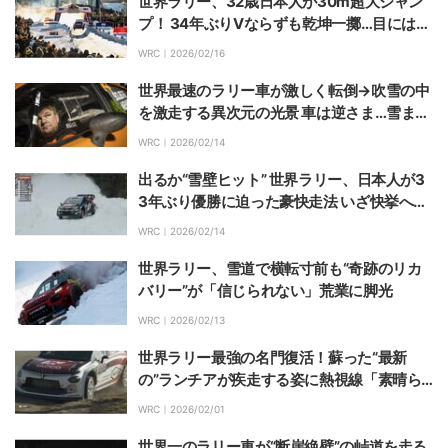
世界ラリー、32歳日本人が30m超大ジャン
プ！ 34年ぶりVならずも乾坤一擲…目には
「悔し涙」「よくやった」感動やまず
WRC｜
2026/02/16
世界最速のラリー車が激しく転倒→吹雪の中
を激走する異次元の光景 車は逆さま…雪まみ
れで走るタフさに脚光
WRC｜
2026/02/14
出るか“雪壁ヒット” 世界ラリー、日本人が3
3年ぶり優勝に迫った豪快走法 いざ快挙へ…
得意の雪上戦で首位浮上！
WRC｜
2026/02/14
世界ラリー、雪道で横転寸前も“奇跡のリカ
バリー”が「信じられない」荒業に脚光
WRC｜
2026/02/13
世界ラリー最強の名門復活！蘇った“最新
の”ランチアが疾走する姿に熱視線「素晴ら
しいポテンシャル」
WRC｜
2026/02/01
世界一のラリー車が“断崖絶壁”の峠道を走る