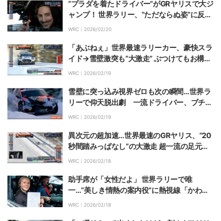
“プラダを着たドライバー”がGRヤリスで大ジ
ャンプ！ 世界ラリー、“ただならぬ姿”に反響
続々「御曹司きた」「しかもイケメン」
WRC｜
2026/02/20
「あぶねぇ」世界最速ラリーカー、豪快スラ
イド→雪壁激突も“大激走” ぶつけてもお構い
なしの猛プッシュにファン騒然
WRC｜
2026/02/19
雪壁に突っ込み視界ゼロも次の瞬間…世界ラ
リーで仰天脱出劇 一流ドライバー、ブチギ
レながらの“荒業”に脱帽
WRC｜
2026/02/19
異次元の超加速…世界最速のGRヤリス、“20
秒間踏みっぱなし”の大激走 超一流の足元に
カメラも熱視線
WRC｜
2026/02/18
助手席が「女性だよ」 世界ラリーで唯
一…“美しき情熱の案内役”に熱視線「かわえ
えなあ」
WRC｜
2026/02/18