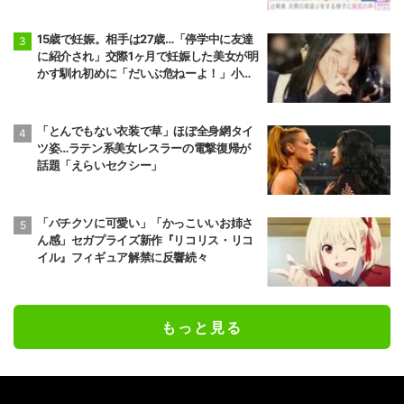
15歳で妊娠。相手は27歳…「停学中に友達
に紹介され」交際1ヶ月で妊娠した美女が明
かす馴れ初めに「だいぶ危ねーよ！」小森
純も絶句
「とんでもない衣装で草」ほぼ全身網タイ
ツ姿…ラテン系美女レスラーの電撃復帰が
話題「えらいセクシー」
「バチクソに可愛い」「かっこいいお姉さ
ん感」セガプライズ新作『リコリス・リコ
イル』フィギュア解禁に反響続々
もっと見る