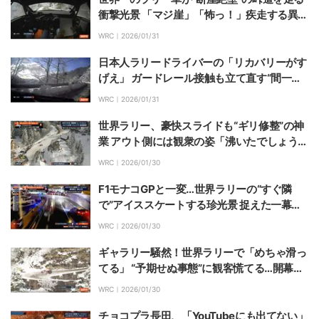
衝撃光景 「マジ崖」「怖っ！」疾走する異次
元の姿が話題
WRC｜
2026/01/31
日本人ラリードライバーの「リカバリーがす
げえ」 ガードレール接触も立て直す“間一髪
の凄技”に反響
WRC｜
2026/01/31
世界ラリー、豪快スライドも“ギリ修整”の神
業 アウト側には観衆の姿「沸いたでしょう
ね」最高の見せ場に「完璧やん！」
WRC｜
2026/01/30
F1モナコGPと一変…世界ラリーの“すぐ隣
で”アイススケートする珍光景 捉えた一幕に
反響「本当だ」「あったね」
WRC｜
2026/01/30
ギャラリー騒然！世界ラリーで「めちゃ滑っ
てる」 “予期せぬ事態”に観客慌てる…開幕戦
で捉えたあわやの一幕
WRC｜
2026/01/30
チョコプラ長田、「YouTubeにも出てない」