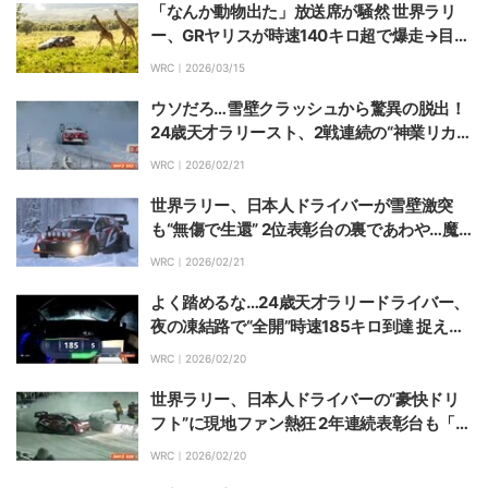
「なんか動物出た」放送席が騒然 世界ラリ
ー、GRヤリスが時速140キロ超で爆走→目の
前を野生動物が横切る衝撃光景
WRC｜
2026/03/15
ウソだろ…雪壁クラッシュから驚異の脱出！
24歳天才ラリースト、2戦連続の“神業リカ
バリー”に「リカバリーの達人」称賛の声
WRC｜
2026/02/21
世界ラリー、日本人ドライバーが雪壁激突
も“無傷で生還” 2位表彰台の裏であわや…魔
のコーナーで危機一髪の瞬間
WRC｜
2026/02/21
よく踏めるな…24歳天才ラリードライバー、
夜の凍結路で“全開”時速185キロ到達 捉えた
圧巻のステア捌き、衝撃の光景
WRC｜
2026/02/20
世界ラリー、日本人ドライバーの“豪快ドリ
フト”に現地ファン熱狂 2年連続表彰台も「次
はもっとプッシュしたい」
WRC｜
2026/02/20