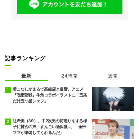
記事ランキング
最新
24時間
週間
着こなしがまるで高級店と反響、アニメ
『呪術廻戦』牛角コラボイラストに「五条
だけ五つ星シェフ」
辻希美（39）、中2次男の荷造りをする様
子に賛否の声「すんごい過保護…」「全部
ママが準備してくれるんだ」