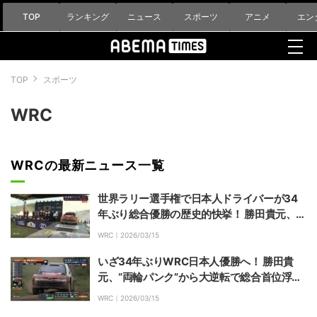
TOP
ランキング
ニュース
スポーツ
アニメ
エン
TOP
スポーツ
WRC
WRCの最新ニュース一覧
世界ラリー選手権で日本人ドライバーが34
年ぶり総合優勝の歴史的快挙！ 勝田貴元、大
逆転で悲願のWRC初優勝「失敗してもチー
WRC｜
2026/03/15
ムは信じてくれた」
いざ34年ぶりWRC日本人優勝へ！ 勝田貴
元、“両輪パンク”から大逆転で総合首位浮
上…快挙まで残り4本、正念場
WRC｜
2026/03/15