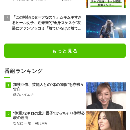
前頭9
前頭16
●
送り出し
◯
藤凌駕
朝紅龍
「この格好はセーフなの？」ムキムキすぎ
10勝5敗
9勝6敗
るヒール女子、近未来的“全身スケスケ”衣
装にファンツッコミ「着ているけど着てい
前頭13
前頭10
◯
押し出し
●
ない感…」
錦富士
千代翔馬
10勝5敗
5勝10敗
もっと見る
前頭14
前頭11
◯
寄り切り
●
金峰山
御嶽海
9勝6敗
2勝13敗
番組ランキング
十両2
前頭15
●
押し出し
◯
佐田の海
一意
5勝10敗
5勝10敗
加護亜依、芸能人との“体の関係”を赤裸々
告白
愛のハイエナ
“体重72キロの北川景子”ぽっちゃり体型公
表の理由
ななにー 地下ABEMA