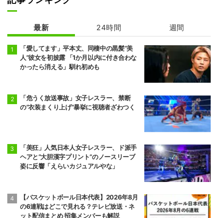
前頭15
前頭5
●
押し出し
◯
阿武剋
欧勝馬
最新
24時間
週間
4勝11敗
7勝8敗
「愛してます」平本丈、同棲中の黒髪“美
前頭6
前頭16
◯
寄り切り
●
正代
大青山
人”彼女を初披露 「1か月以内に付き合わな
5勝10敗
かったら消える」馴れ初めも
6勝9敗
前頭7
前頭13
◯
押し出し
●
琴栄峰
尊富士
「危うく放送事故」女子レスラー、禁断
11勝4敗
10勝5敗
の“衣装まくり上げ”暴挙に視聴者ざわつく
前頭10
前頭7
●
押し出し
◯
朝乃山
高安
9勝6敗
11勝4敗
「美狂」人気日本人女子レスラー、ド派手
ヘアと“大胆漢字プリント”のノースリーブ
前頭8
前頭12
●
寄り切り
◯
姿に反響「えらいカジュアルやな」
若元春
朝白龍
6勝9敗
7勝8敗
前頭14
前頭8
●
寄り倒し
◯
【バスケットボール日本代表】2026年8月
獅司
狼雅
の6連戦はどこで見れる？テレビ放送・ネ
10勝5敗
9勝6敗
ット配信まとめ 招集メンバーも解説