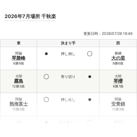
2026年7月場所 千秋楽
更新日時：2026/07/26 19:46
東
決まり手
西
関脇
横綱
●
押し倒し
◯
琴勝峰
大の里
6勝9敗
9勝6敗
大関
大関
◯
寄り切り
●
霧島
琴櫻
12勝3敗
8勝7敗
関脇
関脇
◯
押し出し
●
熱海富士
安青錦
12勝3敗
12勝3敗
小結
前頭4
●
突き落とし
◯
義ノ富士
大栄翔
6勝9敗
10勝5敗