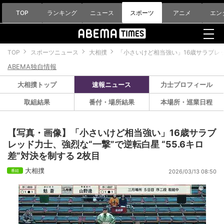
TOP
ランキング
ニュース
スポーツ
アニメ
エン
TOP
スポーツニュース
大相撲
「小さいけど相当強い」16歳サラブレッド
ABEMA独自情報
大相撲トップ
速報ニュース
力士プロフィール
取組結果
番付・場所結果
本場所・巡業日程
【写真・画像】「小さいけど相当強い」16歳サラブ
レッド力士、強烈な“一撃”で逆転白星 “55.6キロ
差”対決を制する 2枚目
大相撲
2026/03/13 08:50