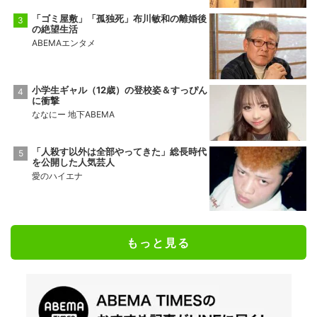
「ゴミ屋敷」「孤独死」布川敏和の離婚後
の絶望生活
ABEMAエンタメ
小学生ギャル（12歳）の登校姿＆すっぴん
に衝撃
ななにー 地下ABEMA
「人殺す以外は全部やってきた」総長時代
を公開した人気芸人
愛のハイエナ
もっと見る