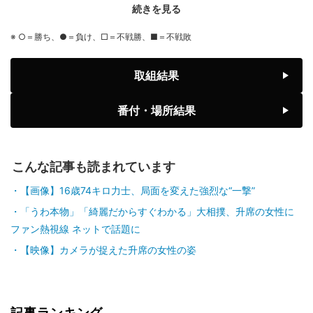
続きを見る
前頭3
小結
◯
寄り倒し
●
伯乃富士
王鵬
※ ○＝勝ち、●＝負け、□＝不戦勝、■＝不戦敗
9勝6敗
2勝13敗
前頭1
前頭6
◯
寄り切り
●
取組結果
藤ノ川
藤青雲
8勝7敗
7勝8敗
番付・場所結果
前頭2
前頭1
◯
引っ掛け
●
美ノ海
隆の勝
7勝8敗
6勝9敗
こんな記事も読まれています
前頭2
前頭3
◯
押し出し
●
豪ノ山
平戸海
【画像】16歳74キロ力士、局面を変えた強烈な“一撃”
7勝8敗
4勝11敗
「うわ本物」「綺麗だからすぐわかる」大相撲、升席の女性に
ファン熱視線 ネットで話題に
前頭9
前頭4
●
突き出し
◯
翔猿
一山本
【映像】カメラが捉えた升席の女性の姿
5勝10敗
6勝9敗
前頭5
前頭12
●
突き出し
◯
宇良
阿炎
5勝10敗
7勝8敗
記事ランキング