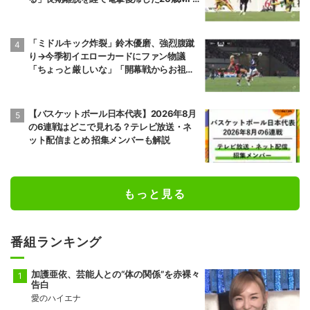
前頭8
前頭12
●
寄り切り
◯
の鮮烈弾に「涙出てきた」
若元春
朝白龍
6勝9敗
7勝8敗
「ミドルキック炸裂」鈴木優磨、強烈腹蹴
り→今季初イエローカードにファン物議
前頭14
前頭8
●
寄り倒し
◯
獅司
狼雅
「ちょっと厳しいな」「開幕戦からお祖母
10勝5敗
9勝6敗
様に怒られる」
前頭9
前頭16
●
送り出し
◯
【バスケットボール日本代表】2026年8月
藤凌駕
朝紅龍
の6連戦はどこで見れる？テレビ放送・ネ
10勝5敗
9勝6敗
ット配信まとめ 招集メンバーも解説
前頭13
前頭10
◯
押し出し
●
錦富士
千代翔馬
10勝5敗
5勝10敗
もっと見る
前頭14
前頭11
◯
寄り切り
●
金峰山
御嶽海
9勝6敗
2勝13敗
番組ランキング
十両2
前頭15
●
押し出し
◯
加護亜依、芸能人との“体の関係”を赤裸々
佐田の海
一意
告白
5勝10敗
5勝10敗
愛のハイエナ