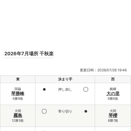
2026年7月場所 千秋楽
更新日時：2026/07/26 19:46
東
決まり手
西
関脇
横綱
●
押し倒し
◯
琴勝峰
大の里
6勝9敗
9勝6敗
大関
大関
◯
寄り切り
●
霧島
琴櫻
12勝3敗
8勝7敗