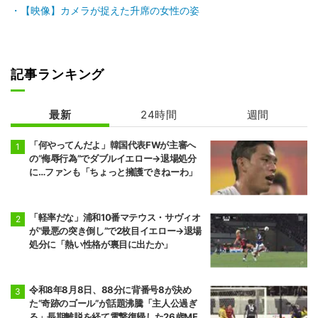
前頭9
前頭4
●
突き出し
◯
【映像】カメラが捉えた升席の女性の姿
翔猿
一山本
5勝10敗
6勝9敗
前頭5
前頭12
●
突き出し
◯
宇良
阿炎
記事ランキング
5勝10敗
7勝8敗
前頭15
前頭5
最新
●
24時間
押し出し
◯
週間
阿武剋
欧勝馬
4勝11敗
7勝8敗
「何やってんだよ」韓国代表FWが主審へ
の“侮辱行為”でダブルイエロー→退場処分
前頭6
前頭16
◯
寄り切り
●
に…ファンも「ちょっと擁護できねーわ」
正代
大青山
5勝10敗
6勝9敗
「軽率だな」浦和10番マテウス・サヴィオ
前頭7
前頭13
◯
押し出し
●
琴栄峰
尊富士
が“最悪の突き倒し”で2枚目イエロー→退場
11勝4敗
10勝5敗
処分に「熱い性格が裏目に出たか」
前頭10
前頭7
●
押し出し
◯
朝乃山
高安
令和8年8月8日、88分に背番号8が決め
9勝6敗
11勝4敗
た“奇跡のゴール”が話題沸騰「主人公過ぎ
る」長期離脱を経て電撃復帰した26歳MF