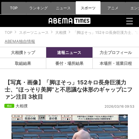
TOP
ランキング
ニュース
スポーツ
アニメ
エン
TOP
スポーツニュース
大相撲
「脚ほそっ」152キロ長身巨漢力士、
ABEMA独自情報
大相撲トップ
速報ニュース
力士プロフィール
取組結果
番付・場所結果
本場所・巡業日程
【写真・画像】「脚ほそっ」152キロ長身巨漢力
士、“ほっそり美脚”と不思議な体形のギャップにフ
ァン注目 3枚目
大相撲
2026/03/16 09:53