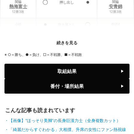
関脇
関脇
◯
押し出し
●
熱海富士
安青錦
12勝3敗
12勝3敗
小結
前頭4
●
突き落とし
◯
義ノ富士
大栄翔
6勝9敗
10勝5敗
続きを見る
前頭3
小結
◯
寄り倒し
●
伯乃富士
王鵬
※ ○＝勝ち、●＝負け、□＝不戦勝、■＝不戦敗
9勝6敗
2勝13敗
前頭1
前頭6
◯
寄り切り
●
取組結果
藤ノ川
藤青雲
8勝7敗
7勝8敗
番付・場所結果
前頭2
前頭1
◯
引っ掛け
●
美ノ海
隆の勝
7勝8敗
6勝9敗
こんな記事も読まれています
前頭2
前頭3
◯
押し出し
●
豪ノ山
平戸海
【画像】“ほっそり美脚”の長身巨漢力士（全身複数カット）
7勝8敗
4勝11敗
「綺麗だからすぐわかる」大相撲、升席の女性にファン熱視線