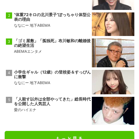
“体重72キロの北川景子”ぽっちゃり体型公
表の理由
ななにー 地下ABEMA
「ゴミ屋敷」「孤独死」布川敏和の離婚後
の絶望生活
ABEMAエンタメ
小学生ギャル（12歳）の登校姿＆すっぴん
に衝撃
ななにー 地下ABEMA
「人殺す以外は全部やってきた」総長時代
を公開した人気芸人
愛のハイエナ
もっと見る