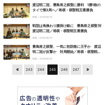
渡辺明二冠、豊島将之棋聖に勝利 1勝1敗の
タイで第3局へ／将棋・棋聖戦五番勝負
将棋｜
2019/06/19
戦型は角換わり腰掛け銀に 豊島将之棋聖 対
渡辺明二冠／将棋・棋聖戦五番勝負
将棋｜
2019/06/19
豊島将之棋聖、一気に初防衛に王手か 渡辺
明二冠が反撃か 対局開始／将棋・棋聖戦五
番勝負
将棋｜
2019/06/19
243
244
245
246
247