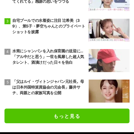
てくれてる」感謝の思いをつづる
自宅プールでの水着姿に注目 辻希美（3
9）、第5子・夢空ちゃんとのプライベート
ショットを披露
水筒にシャンパンを入れ保育園の送迎に…
「アル中だと思う」一世を風靡した超人気
タレント、酒漬けだった日々を告白
「父はルイ・ヴィトンジャパン元社長。母
は日本外国特派員協会の元会長」藤井サ
チ、両親との家族写真を公開
もっと見る