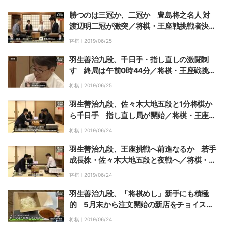
勝つのは三冠か、二冠か 豊島将之名人 対
渡辺明二冠が激突／将棋・王座戦挑戦者決定
T
将棋｜
2019/06/25
羽生善治九段、千日手・指し直しの激闘制
す 終局は午前0時44分／将棋・王座戦挑戦
者決定T
将棋｜
2019/06/25
羽生善治九段、佐々木大地五段と1分将棋か
ら千日手 指し直し局が開始／将棋・王座戦
挑戦者決定T
将棋｜
2019/06/24
羽生善治九段、王座挑戦へ前進なるか 若手
成長株・佐々木大地五段と夜戦へ／将棋・王
座戦挑戦者決定T
将棋｜
2019/06/24
羽生善治九段、「将棋めし」新手にも積極
的 5月末から注文開始の新店をチョイス／
将棋・王座戦挑戦者決定T
将棋｜
2019/06/24