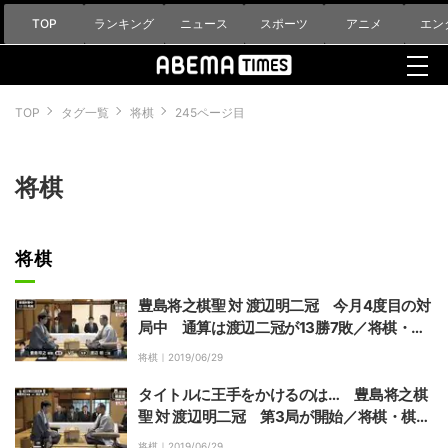
TOP
ランキング
ニュース
スポーツ
アニメ
エン
TOP
タグ一覧
将棋
245ページ目
将棋
将棋
豊島将之棋聖 対 渡辺明二冠 今月4度目の対
局中 通算は渡辺二冠が13勝7敗／将棋・棋
聖戦五番勝負
将棋｜
2019/06/29
タイトルに王手をかけるのは… 豊島将之棋
聖 対 渡辺明二冠 第3局が開始／将棋・棋聖
戦五番勝負
将棋｜
2019/06/29