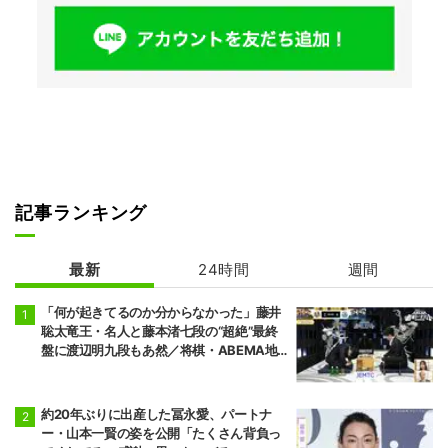
記事ランキング
最新
24時間
週間
「何が起きてるのか分からなかった」藤井
聡太竜王・名人と藤本渚七段の“超絶”最終
盤に渡辺明九段もあ然／将棋・ABEMA地
域トーナメント2026
約20年ぶりに出産した冨永愛、パートナ
ー・山本一賢の姿を公開「たくさん背負っ