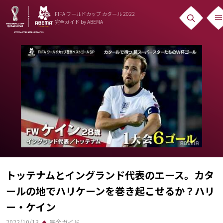
FIFA ワールドカップ カタール 2022
完全ガイド
by ABEMA
ニュース
News
出場国
Teams
日本代表
Team Japan
日程・結果
トッテナムとイングランド代表のエース。カタ
ールの地でハリケーンを巻き起こせるか？ハリ
Schedule
ー・ケイン
ランキング
2022/10/13
完全ガイド