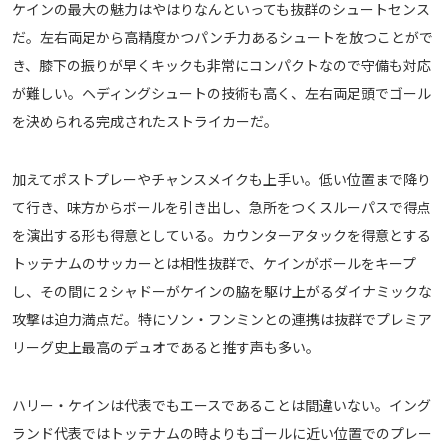
ケインの最大の魅力はやはりなんといっても抜群のシュートセンス
だ。左右両足から高精度かつパンチ力あるシュートを放つことがで
き、膝下の振りが早くキックも非常にコンパクトなので守備も対応
が難しい。ヘディングシュートの技術も高く、左右両足頭でゴール
を決められる完成されたストライカーだ。
加えてポストプレーやチャンスメイクも上手い。低い位置まで降り
て行き、味方からボールを引き出し、急所をつくスルーパスで得点
を演出する形も得意としている。カウンターアタックを得意とする
トッテナムのサッカーとは相性抜群で、ケインがボールをキープ
し、その間に２シャドーがケインの脇を駆け上がるダイナミックな
攻撃は迫力満点だ。特にソン・フンミンとの連携は抜群でプレミア
リーグ史上最高のデュオであると推す声も多い。
ハリー・ケインは代表でもエースであることは間違いない。イング
ランド代表ではトッテナムの時よりもゴールに近い位置でのプレー