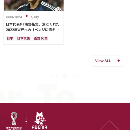
Qoly
2025/10/14
日本代表MF南野拓実、涙にくれた
2022年W杯へのリベンジに燃える
「絶対にリベンジしたい」「サッカ
日本
日本代表
南野 拓実
ー人生をかけた戦い」
クロアチア
長友 佑都
ドイツ
スペイン
川島 永嗣
谷 晃生
吉田 麻也
谷口 彰悟
伊東 純也
View ALL