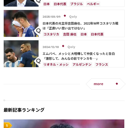
日本
日本代表
ブラジル
ベルギー
Qoly
2025/03/09
日本代表の元主将吉田麻也、2022年W杯コスタリカ戦
は「正直いい思い出ではない」
コスタリカ
吉田 麻也
日本
日本代表
メキシコ
アメリカ
山根 視来
スペイン
Qoly
2024/12/10
エムバペ、メッシと大喧嘩して仲良くなったと告白
「激怒して、みんなの前でケンカを…」
リオネル・メッシ
アルゼンチン
フランス
more
最新記事ランキング