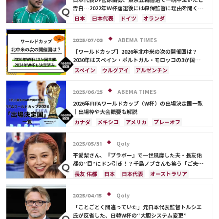
告白…2022年Ｗ杯落選後には森保監督に理由を聞く
「受け入れるのは難しかった」
日本
日本代表
ドイツ
オランダ
ABEMA TIMES
2025/07/03
【ワールドカップ】2026年北中米の次の開催国は？
2030年はスペイン・ポルトガル・モロッコの3か国共
催！ ウルグアイ・アルゼンチン・パラグアイでも限定
スペイン
ウルグアイ
アルゼンチン
開催
ポルトガル
モロッコ
ブラジル
ドイツ
サウジアラビア
メキシコ
アメリカ
フランス
ABEMA TIMES
2025/06/25
イングランド
日本
カナダ
韓国
セルビア
2026年FIFAワールドカップ（W杯）の出場決定国一覧
スイス
オーストラリア
カタール
ウェールズ
｜出場枠や大会概要も解説
カナダ
メキシコ
アメリカ
プレーオフ
イラン
韓国
日本
ブラジル
アルゼンチン
エクアドル
オーストラリア
日本代表
Qoly
2025/05/31
平愛梨さん、『ブラボー』で一世風靡した夫・長友佑
都の”目“にドン引き！？千鳥ノブさんも笑う「ご夫人
から見ても…」
長友 佑都
日本
日本代表
オーストラリア
サディオ・マネ
Qoly
2025/04/15
「ことごとく間違っていた」元日本代表監督トルシエ
氏が反省した、日韓W杯の“大胆システム変更”