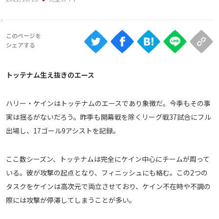
Ranking
大会について
About
トッテナム生え抜きのエース
視聴方法
ハリー・ケインはトッテナムのエースであり象徴だ。今季もその事
iOS Apps
実は揺るがないだろう。昨季も開幕戦を除くリーグ戦37試合にフル
出場し、17ゴール9アシストを記録。
Android
ここ数シーズン、トッテナムは完全にケイン中心にチームが周って
Web
いる。彼が攻撃の起点となり、フィニッシュにも絡む。この2つの
ABEMAの視聴について
タスクをケインは高次元で両立させており、ケイン不在時や不調の
TV
際には攻撃が停滞してしまうことが多い。