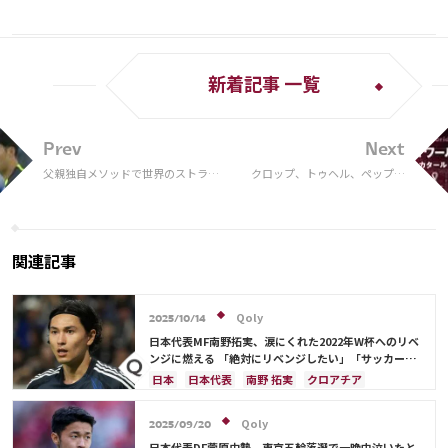
新着記事 一覧
Prev
Next
父親独自メソッドで世界のストライ
クロップ、トゥヘル、ペップ。
カーへ。アジア人史上初となるプレ
世界的名将たちが惚れ込む高い
ミアリーグ得点王となったソン・フ
サッカーIQを持つイルカイ・ギ
ンミン
ュンドアン
関連記事
Qoly
2025/10/14
日本代表MF南野拓実、涙にくれた2022年W杯へのリベ
ンジに燃える 「絶対にリベンジしたい」「サッカー人
生をかけた戦い」
日本
日本代表
南野 拓実
クロアチア
長友 佑都
ドイツ
スペイン
川島 永嗣
谷 晃生
吉田 麻也
谷口 彰悟
伊東 純也
Qoly
2025/09/20
日本代表DF菅原由勢、東京五輪落選で一晩中泣いたと