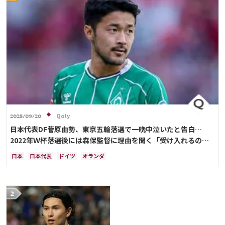
Qoly
2025/09/20
日本代表DF菅原由勢、東京五輪落選で一晩中泣いたと告白…
2022年Ｗ杯落選後には森保監督に理由を聞く「受け入れるのは
難しかった」
日本
日本代表
ドイツ
オランダ