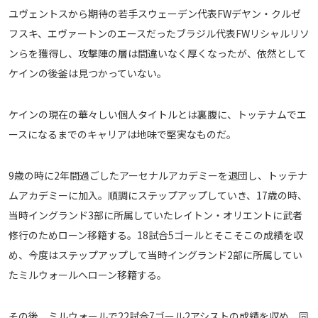
ユヴェントスから期待の若手スウェーデン代表FWデヤン・クルゼ
メディアアライアンス
フスキ、エヴァートンのエースだったブラジル代表FWリシャルリソ
ンらを獲得し、攻撃陣の層は間違いなく厚くなったが、依然として
ケインの後釜は見つかっていない。
ケインの現在の華々しい個人タイトルとは裏腹に、トッテナムでエ
ースになるまでのキャリアは地味で堅実なものだ。
9歳の時に2年間過ごしたアーセナルアカデミーを退団し、トッテナ
ムアカデミーに加入。順調にステップアップしていき、17歳の時、
当時イングランド3部に所属していたレイトン・オリエントに武者
修行のためローン移籍する。18試合5ゴールとそこそこの成績を収
め、今度はステップアップして当時イングランド2部に所属してい
たミルウォールへローン移籍する。
その後、ミルウォールで22試合7ゴール2アシストの成績を収め、同