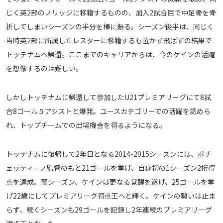
じく英2部のノリッジに移籍するものの、加入2試合目で中足骨を骨
運営会社
折してしまいシーズンの半分を棒に振る。シーズン後半は、同じく
ご利用にあたって
当時英2部に所属したレスターに移籍するも泣かず飛ばずの結果で
プライバシーポリシー
トッテナムへ帰還。ここまでのキャリアからは、今のケインの活躍
お問い合わせ
を想像するのは難しい。
Share
しかしトッテナムに帰還して参加したU21プレミアリーグにて8試
合8ゴール５アシストと爆発。ユースカテゴリーでの活躍を認めら
© AbemaTV. Inc. All Rights Reserved.
れ、トップチームでの出場機会を得るようになる。
トッテナムに復帰して2年目となる2014-2015シーズンには、ポチ
ェッティーノ監督のもと21ゴールを挙げ、自身初の1シーズン2桁得
点を達成。翌シーズン、ケインは更なる覚醒を遂げ、25ゴールを挙
げ22歳にしてプレミアリーグ得点王へと輝く。ケインの勢いは止ま
らず、続くシーズンも29ゴールを記録し2年連続のプレミアリーグ