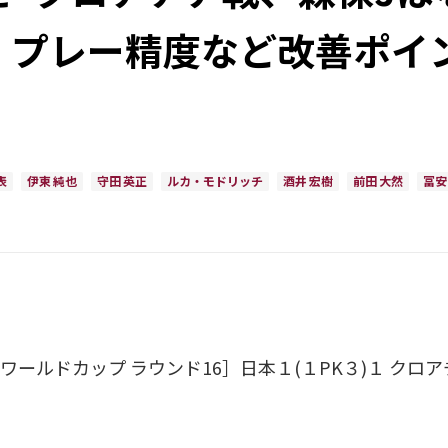
、プレー精度など改善ポイ
表
伊東 純也
守田 英正
ルカ・モドリッチ
酒井 宏樹
前田 大然
冨安
ワールドカップ ラウンド16］日本１(１PK３)１ クロ