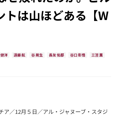
ントは山ほどある【W
 健洋
遠藤 航
谷 晃生
長友 佑都
谷口 彰悟
三笘 薫
アチア／12月５日／アル・ジャヌーブ・スタジ