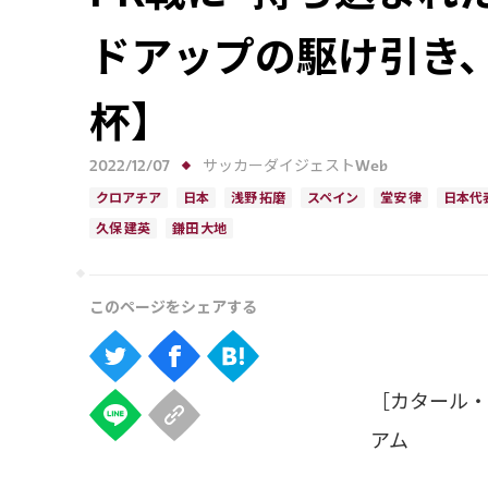
ドアップの駆け引き
杯】
2022/12/07
サッカーダイジェストWeb
クロアチア
日本
浅野 拓磨
スペイン
堂安 律
日本代
久保 建英
鎌田 大地
［カタール・
アム