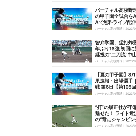
投に涙」「感動も
した」
バーチャル高校野
の甲子園全試合をA
Aで無料ライブ配
バーチャル高校野球｜
2023/0
智弁学園、猛打炸
年ぶり16強 初回
継投の“二刀流”中
打でけん引 徳島商
バーチャル高校野球｜
2023/0
とのエース対決に
【夏の甲子園】8/1
果速報・出場選手
戦 第6日【第105
高校野球選手権記
バーチャル高校野球｜
2023/0
会】
“打”の履正社が守
魅せた！ ライト近
の“背走ジャンピン
ャッチ”に甲子園大
バーチャル高校野球｜
2023/0
初戦に続き好守披