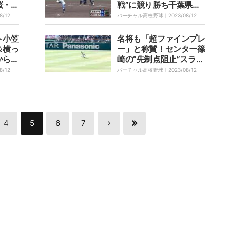
桜・輿
戦”に競り勝ち千葉県勢
じたチ
通算100勝目
8/12
バーチャル高校野球｜
2023/08/12
い野
ト小笠
名将も「超ファインプレ
＆横っ
ー」と称賛！センター篠
から大
崎の“先制点阻止”スライ
こよす
ディングキャッチ 明桜
8/12
バーチャル高校野球｜
2023/08/12
ー」
の好守に甲子園どよめく
4
5
6
7