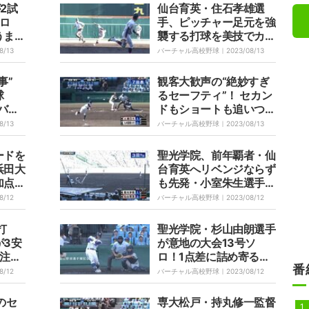
2試
仙台育英・住石孝雄選
ロ
手、ピッチャー足元を強
うまく
襲する打球を美技でカバ
警戒さ
ー 観客も思わず大拍手
8/13
バーチャル高校野球｜
2023/08/13
「うますぎるだろ」「湧
かせるねー」
事”
観客大歓声の“絶妙すぎ
球
るセーフティ”！ セカン
バウ
ドもショートも追いつけ
に春夏
ないドラッグバント「縫
8/13
バーチャル高校野球｜
2023/08/13
セン
うように抜けてったな」
一番難
ードを
聖光学院、前年覇者・仙
浜田大
台育英へリベンジならず
加点タ
も先発・小室朱生選手
「経
の“胸熱”力投に称賛続々
8/12
バーチャル高校野球｜
2023/08/12
スバッ
「凄すぎた」「ひたむき
に試合に向かう姿勢に感
打
聖光学院・杉山由朗選手
動」
が3安
が意地の大会13号ソ
！注目
ロ！1点差に詰め寄る大
番
台育英
アーチに場内騒然「見
8/12
バーチャル高校野球｜
2023/08/12
事！」「浜風に勝った」
のセ
専大松戸・持丸修一監督