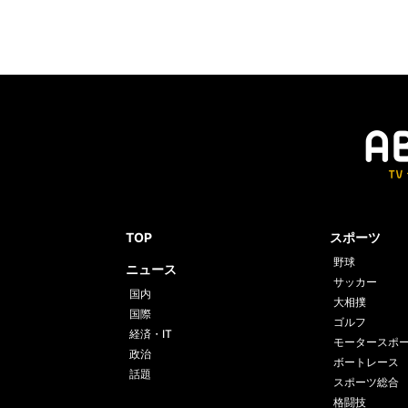
TOP
スポーツ
野球
ニュース
サッカー
国内
大相撲
国際
ゴルフ
経済・IT
モータースポ
政治
ボートレース
話題
スポーツ総合
格闘技