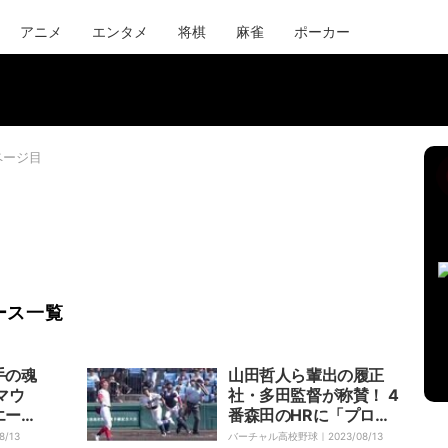
アニメ
エンタメ
将棋
麻雀
ポーカー
ページ目
ース一覧
手の魂
山田哲人ら輩出の履正
マウ
社・多田監督が称賛！ 4
エース
番森田のHRに「プロで
手「熱
活躍する選手と同等以上
8/13
バーチャル高校野球｜
2023/08/13