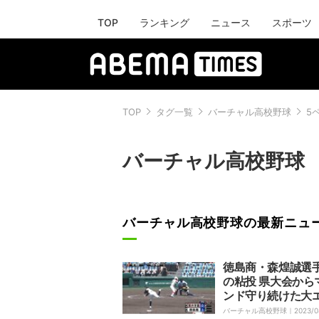
TOP
ランキング
ニュース
スポーツ
TOP
タグ一覧
バーチャル高校野球
5
バーチャル高校野球
バーチャル高校野球の最新ニュ
徳島商・森煌誠選
の粘投 県大会から
ンド守り続けた大
に場内からは大拍
バーチャル高校野球｜
2023/0