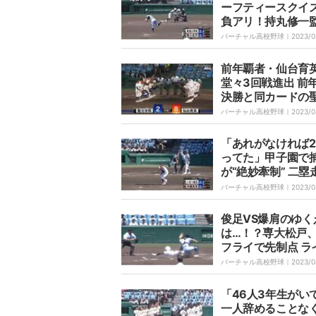
ーフティースクイ
負アリ！持丸修一
「セオリー通りの
バーチャル高校野球｜
2023/0
ズ。よくやってく
た」
前年覇者・仙台育
堂々3回戦進出 前
決勝と同カードの
院を破る
バーチャル高校野球｜
2023/0
「あれがなければ
ってた」甲子園で
が“絶妙牽制” 二塁
を刺す エース助け
バーチャル高校野球｜
2023/0
球に「ピンポイン
ね！」解説者も絶
俊足VS爆肩のゆく
は…！？専大松戸
フライで先制点 ラ
からの好返球も三
バーチャル高校野球｜
2023/0
ナーが間一髪のヘ
ライディングに場
「46人3年生がい
どよめき
一人辞めることな