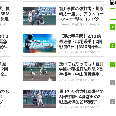
らいま
の結果を出してくれてい
記
る」
球、夏
智弁学園の強打者・川原
BEM
崎太一選手、アウトコー
信決定
スへの一球をコンパクト
なスイングで完璧にとら
8/13
バーチャル高校野球｜
2023/08/13
えて徳島商の剛腕エース
を攻略「きたー」「どん
裂で2
【夏の甲子園】8/12 結
だけ勝負強いん！？」
に緊急
果速報・出場選手｜2回
山が投
戦 第7日【第105回全国
・森
高校野球選手権記念大
8/13
バーチャル高校野球｜
2023/08/13
快勝
会】
1 結
投げても打っても！智弁
｜2回
学園の積極打法炸裂 2番
回全国
手投手・中山優月選手の
念大
センターへの痛烈タイム
8/13
バーチャル高校野球｜
2023/08/13
リーに場内歓声「つえ
ぇ」「さすがや」
備でも
履正社が強力打線爆発で
沢
3回戦進出 4番森田の2
グキ
戦連続弾など15安打10
歓声
得点の猛攻で高知中央を
8/13
バーチャル高校野球｜
2023/08/13
露
破る