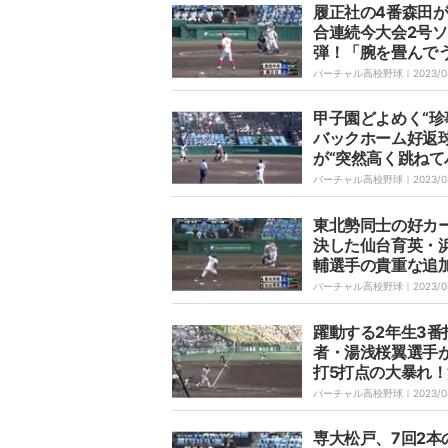
履正社の4番森田が
合連続今大会2号ソ
弾！「腕を畳んで
打った」次打席は
バーチャル高校野球｜
2023/0
れ申告敬遠
甲子園どよめく“珍
バックホーム好返
が“突然高く跳ねて
ンド” 不運な失点
バーチャル高校野球｜
2023/0
通算52勝の名将「
ターからの送球が
東北勢同士の好カ
しい」
決した仙台育英・
輔選手の貴重な追
イムリー 指揮官は
バーチャル高校野球｜
2023/0
験が生きた。ナイ
ティングでした」
躍動する2年生3番
者・湯浅桜翼選手
打5打点の大暴れ
の東北勢対決は仙
バーチャル高校野球｜
2023/0
に軍配
専大松戸、7回2本