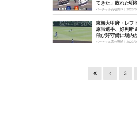
てきた」敗れた明
石監督が選手に感
バーチャル高校野球｜
2023/0
ーム一丸の“諦めな
球”
東海大甲府・レフ
原蛍選手、好判断
飛び好守備に場内
歓声「今のはかっ
バーチャル高校野球｜
2023/0
ぎ」「ナイスプレ
3