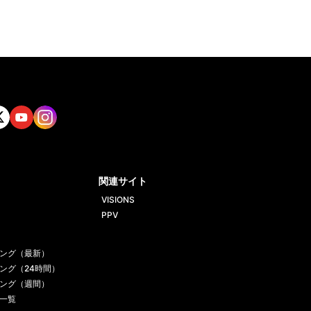
tt
Yout
Insta
ube
gram
関連サイト
VISIONS
PPV
ング（最新）
ング（24時間）
ング（週間）
一覧