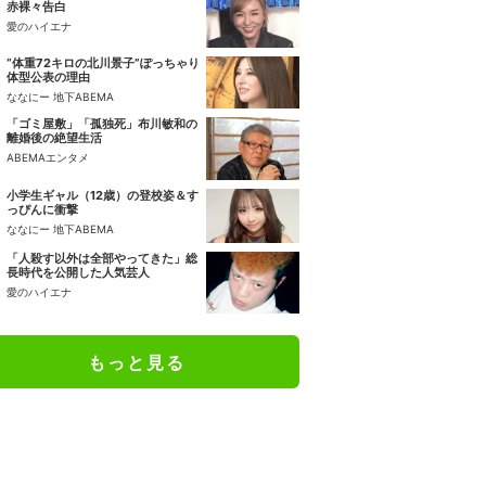
赤裸々告白
愛のハイエナ
“体重72キロの北川景子”ぽっちゃり
体型公表の理由
ななにー 地下ABEMA
「ゴミ屋敷」「孤独死」布川敏和の
離婚後の絶望生活
ABEMAエンタメ
小学生ギャル（12歳）の登校姿＆す
っぴんに衝撃
ななにー 地下ABEMA
「人殺す以外は全部やってきた」総
長時代を公開した人気芸人
愛のハイエナ
もっと見る