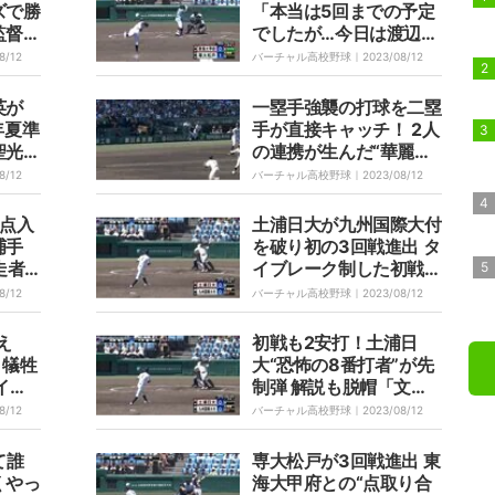
ズで勝
「本当は5回までの予定
監督
でしたが…今日は渡辺に
スクイ
尽きる」先発起用は3日
8/12
バーチャル高校野球｜
2023/08/12
れまし
前に決断 好投に満面の
笑み
英が
一塁手強襲の打球を二塁
年夏準
手が直接キャッチ！ 2人
聖光学
の連携が生んだ“華麗な
るセカンドライナー”に
8/12
バーチャル高校野球｜
2023/08/12
「なかなか見ないです
ね」解説者も驚き
2点入
土浦日大が九州国際大付
捕手
を破り初の3回戦進出 タ
走者
イブレーク制した初戦に
た送
続き接戦で勝負強さ光る
8/12
バーチャル高校野球｜
2023/08/12
トです
賛
え
初戦も2安打！土浦日
、犠牲
大“恐怖の8番打者”が先
イト
制弾 解説も脱帽「文句
塁ラン
なしのホームランです
8/12
バーチャル高校野球｜
2023/08/12
ッドス
ね」打った本人は驚きの
内から
表情見せる
て誰
専大松戸が3回戦進出 東
くやっ
海大甲府との“点取り合