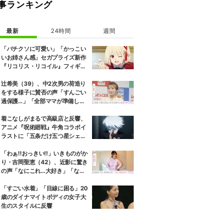
事ランキング
最新
24時間
週間
「バチクソに可愛い」「かっこい
いお姉さん感」セガプライズ新作
『リコリス・リコイル』フィギュ
ア解禁に反響続々
辻希美（39）、中2次男の荷造り
をする様子に賛否の声「すんごい
過保護…」「全部ママが準備して
くれるんだ」
着こなしがまるで高級店と反響、
アニメ『呪術廻戦』牛角コラボイ
ラストに「五条だけ五つ星シェ
フ」
「わぁ!!おっきい!!」いきものがか
り・吉岡聖恵（42）、近影に驚き
の声「なにこれ…大好き」「なん
か親近感が」
「すごい水着」「目線に困る」20
歳のダイナマイトボディの女子大
生のスタイルに反響