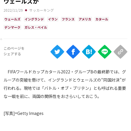
ウェールズか
Ranking
2022/11/29
サッカーキング
大会について
ウェールズ
イングランド
イラン
フランス
アメリカ
カタール
About
デンマーク
ガレス・ベイル
視聴方法
iOS Apps
FIFAワールドカップカタール2022・グループBの最終節では、グ
Android
ループの突破を懸けて、イングランドとウェールズの“同国対決”が
行われる。現地では「バトル・オブ・ブリテン」とも呼ばれる重要
な一戦を前に、両国の関係性をおさらいしておこう。
Web
ABEMAの視聴について
TV
[写真]=Getty Images