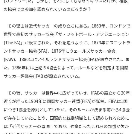
(カントリー)だ。しかし、それにしてもなぜイギリスだけが、複数
運営会社
の協会での参加を認められているのだろうか？
ご利用にあたって
その理由は近代サッカーの成り立ちにある。1863年、ロンドンで
プライバシーポリシー
世界で最初のサッカー協会「ザ・フットボール・アソシエーション
お問い合わせ
(The FA)」が設立された。それを追うように、1873年にスコットラ
ンドサッカー協会(SFA)、1876年にウェールズサッカー協会
Share
(FAW)、1880年にアイルランドサッカー協会(IFA)が設立された。ま
た、1886年には上記の4協会によって、ルールなどを制定する国際
© AbemaTV. Inc. All Rights Reserved.
サッカー評議会(IFAB)が設立されている。
その後、サッカーは世界中に広がっていき、IFABの設立から20年
近くが経った1904年に国際サッカー連盟(FIFA)が誕生。FIFAは1国
につき1協会を原則としていたが、そのルールが決まる前から4協会
が存在していたことや、国際的な統括組織として認められるために
は「近代サッカーの母国」であり、強豪だったこれらの加盟が欠か