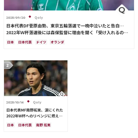
Qoly
2025/09/20
日本代表DF菅原由勢、東京五輪落選で一晩中泣いたと告白…
2022年Ｗ杯落選後には森保監督に理由を聞く「受け入れるのは
難しかった」
日本
日本代表
ドイツ
オランダ
Qoly
2025/10/14
日本代表MF南野拓実、涙にくれた
2022年W杯へのリベンジに燃える
「絶対にリベンジしたい」「サッカ
日本
日本代表
南野 拓実
ー人生をかけた戦い」
クロアチア
長友 佑都
ドイツ
スペイン
川島 永嗣
谷 晃生