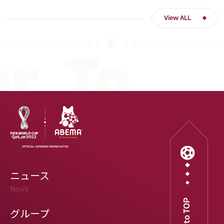
吉田 麻也
谷口 彰悟
伊東 純也
View ALL
ニュース
News
Go to TOP
グループ