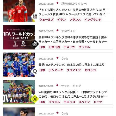
モロッコ
韓国
アメリカ
ウェールズ
スペイン
フランス
ベルギー
クロアチア
超WORLDサッカー!
2022/12/28
オーストラリア
コスタリカ
ケイラー・ナバス
スイス
イングランド
オランダ
ポーランド
「とても落ち込んでいる」失意のW杯敗退から1カ月…
サルダル・アズムン
ポルトガル
ブラジル
アルゼンチン
ウェールズ代表MFラムジーがクラブに戻っていないと
指揮官が明かす
エクアドル
ウルグアイ
カナダ
メキシコ
ウェールズ
イラン
フランス
イングランド
ガーナ
セネガル
カメルーン
モロッコ
韓国
アメリカ
ガレス・ベイル
アメリカ
ウェールズ
オーストラリア
完全ガイド
2022/12/23
コスタリカ
最新FIFAランキング情報&推移や決め方の解説｜男子
サッカー・女子サッカー・日本代表・ワールドカップ
出場国を網羅
日本
日本代表
アメリカ
ブラジル
オーストラリア
イラン
フランス
韓国
ドイツ
ベルギー
クロアチア
スイス
Qoly
2022/12/23
イングランド
アルゼンチン
ガーナ
最新FIFAランキング、日本は20位に浮上！10年ぶり
デンマーク
セルビア
スペイン
オランダ
日本
デンマーク
クロアチア
モロッコ
ポーランド
ポルトガル
エクアドル
オーストラリア
日本代表
イラン
ドイツ
ウルグアイ
カナダ
メキシコ
セネガル
セルビア
スペイン
フランス
ベルギー
カメルーン
モロッコ
ウェールズ
コスタリカ
サッカーキング
スイス
イングランド
オランダ
ポーランド
2022/12/22
カタール
サウジアラビア
中山 雄太
ポルトガル
ブラジル
アルゼンチン
W杯後初のFIFAランクが発表！ 日本はアジアトップ
の20位、モロッコは11位に浮上…1位はブラジルがキ
ウルグアイ
カナダ
メキシコ
セネガル
韓国
ープ
日本
ブラジル
モロッコ
スペイン
ドイツ
アメリカ
ウェールズ
イラン
フランス
ベルギー
クロアチア
ポルトガル
アルゼンチン
デンマーク
Qoly
2022/12/20