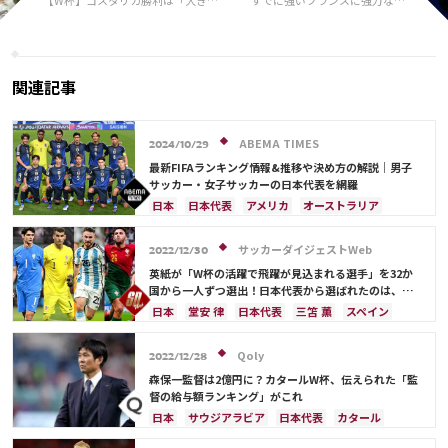
贈り物」 日本敗戦に元独代表クロ
軍が？ 世界最高のストライカ
ースが言及、自国の力を信頼「この
ーがメンバー入りする可能性
勢いと熱気を次節につなげれば…」
関連記事
ABEMA TIMES
2024/10/29
最新FIFAランキング情報&推移や決め方の解説｜男子
サッカー・女子サッカーの日本代表を網羅
日本
日本代表
アメリカ
オーストラリア
サウジアラビア
ブラジル
アルゼンチン
カタール
イラン
韓国
ドイツ
スペイン
サッカーダイジェストWeb
2022/12/30
フランス
ベルギー
スイス
イングランド
英紙が「W杯の活躍で飛躍が見込まれる選手」を32か
オランダ
ポルトガル
デンマーク
セルビア
国から一人ずつ選出！日本代表から選ばれたのは、堂
安や三笘ではなく…
クロアチア
ポーランド
エクアドル
日本
堂安 律
日本代表
三笘 薫
スペイン
ウルグアイ
カナダ
メキシコ
ガーナ
田中 碧
ドイツ
カタール
クロアチア
イラン
セネガル
カメルーン
モロッコ
ウェールズ
サウジアラビア
デンマーク
セルビア
Qoly
2022/12/28
コスタリカ
フランス
ベルギー
スイス
イングランド
森保一監督は2億円に？カタールW杯、伝えられた「監
オランダ
ポーランド
ポルトガル
ブラジル
督の給与額ランキング」がこれ
アルゼンチン
エクアドル
ウルグアイ
カナダ
日本
サウジアラビア
日本代表
カタール
メキシコ
ガーナ
セネガル
カメルーン
イラン
ドイツ
デンマーク
セルビア