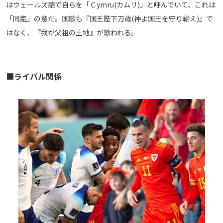
はウェールズ語で自らを「Ｃymru(カムリ)」と呼んでいて、これは
「同胞」の意だ。国歌も『国王陛下万歳(神よ国王を守り給え)』で
はなく、『我が父祖の土地』が歌われる。
■ライバル関係