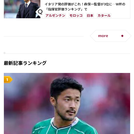
セルビア
スイス
イングランド
オランダ
イタリア発の評価がこれ！森保一監督が3位に…W杯の
ポーランド
ウルグアイ
メキシコ
セネガル
「指揮官評価ランキング」で
韓国
アメリカ
ウェールズ
オーストラリア
アルゼンチン
モロッコ
日本
カタール
イラン
サウジアラビア
ドイツ
デンマーク
セルビア
スペイン
フランス
ベルギー
クロアチア
スイス
イングランド
オランダ
more
ポーランド
ポルトガル
ブラジル
エクアドル
ウルグアイ
カナダ
メキシコ
ガーナ
セネガル
カメルーン
韓国
アメリカ
ウェールズ
オーストラリア
コスタリカ
最新記事ランキング
日本代表
リオネル・メッシ