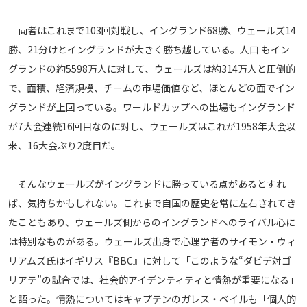
両者はこれまで103回対戦し、イングランド68勝、ウェールズ14
勝、21分けとイングランドが大きく勝ち越している。人口 もイン
グランドの約5598万人に対して、ウェールズは約314万人と圧倒的
で、面積、経済規模、チームの市場価値など、ほとんどの面でイン
グランドが上回っている。ワールドカップへの出場もイングランド
が7大会連続16回目なのに対し、ウェールズはこれが1958年大会以
来、16大会ぶり2度目だ。
そんなウェールズがイングランドに勝っている点があるとすれ
ば、気持ちかもしれない。これまで自国の歴史を常に左右されてき
たこともあり、ウェールズ側からのイングランドへのライバル心に
は特別なものがある。ウェールズ出身で心理学者のサイモン・ウィ
リアムズ氏はイギリス『BBC』に対して「このような“ダビデ対ゴ
リアテ”の試合では、社会的アイデンティティと情熱が重要になる」
と語った。情熱についてはキャプテンのガレス・ベイルも「個人的