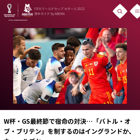
FIFA ワールドカップ カタール 2022
完全ガイド
by ABEMA
ニュース
News
出場国
Teams
日本代表
Team Japan
日程・結果
Schedule
W杯・GS最終節で宿命の対決…「バトル・オ
ブ・ブリテン」を制するのはイングランドか、
ランキング