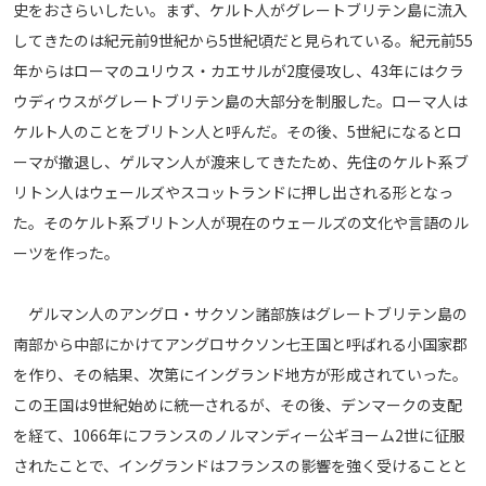
史をおさらいしたい。まず、ケルト人がグレートブリテン島に流入
してきたのは紀元前9世紀から5世紀頃だと見られている。紀元前55
年からはローマのユリウス・カエサルが2度侵攻し、43年にはクラ
ウディウスがグレートブリテン島の大部分を制服した。ローマ人は
ケルト人のことをブリトン人と呼んだ。その後、5世紀になるとロ
ーマが撤退し、ゲルマン人が渡来してきたため、先住のケルト系ブ
リトン人はウェールズやスコットランドに押し出される形となっ
た。そのケルト系ブリトン人が現在のウェールズの文化や言語のル
ーツを作った。
ゲルマン人のアングロ・サクソン諸部族はグレートブリテン島の
南部から中部にかけてアングロサクソン七王国と呼ばれる小国家郡
を作り、その結果、次第にイングランド地方が形成されていった。
この王国は9世紀始めに統一されるが、その後、デンマークの支配
を経て、1066年にフランスのノルマンディー公ギヨーム2世に征服
されたことで、イングランドはフランスの影響を強く受けることと