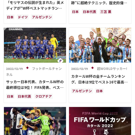
ウェールズ
コスタリカ
「モリヤスの伝説が生まれた」英メ
跡”に超絶テクニック、歴史的偉業
メディアアライアンス
ディアが“W杯ベストマッチランキ
まで 興奮のワールドカップを彩っ
サディオ・マネ
日本
日本代表
三笘 薫
ング”で日本対ドイツを５位に選
た全172ゴール
日本
ドイツ
アルゼンチン
田中 碧
ドイツ
カタール
出！１位に輝いたのは？【W杯】
フランス
サウジアラビア
スペイン
ブラジル
コスタリカ
ポルトガル
ガーナ
ブラジル
リシャルリソン
セルビア
ウルグアイ
メキシコ
モロッコ
ポルトガル
アルゼンチン
韓国
セルビア
スイス
ガーナ
C・ロナウド
堂安 律
オランダ
カメルーン
浅野 拓磨
前田 大然
リオネル・メッシ
堂安 律
フットボールチャン
超WORLDサッカー!
2022/12/19
2022/12/19
ネル
カタールW杯の全チームランキン
サッカー日本代表、カタールW杯の
グ、日本は9位でベスト16で最高
最終順位は9位！ FIFA発表、ベスト
位！ 優勝したアルゼンチンに唯一
アルゼンチン
日本
16敗退国では最上位に
勝利したサウジアラビアは25位
日本
日本代表
クロアチア
サウジアラビア
カタール
アルゼンチン
ドイツ
スペイン
ドイツ
リオネル・メッシ
カタール
イラン
スペイン
フランス
オランダ
サウジアラビア
フランス
カナダ
日本代表
イラン
モロッコ
韓国
オーストラリア
デンマーク
セルビア
ベルギー
コスタリカ
デンマーク
クロアチア
スイス
セルビア
ベルギー
スイス
イングランド
ポーランド