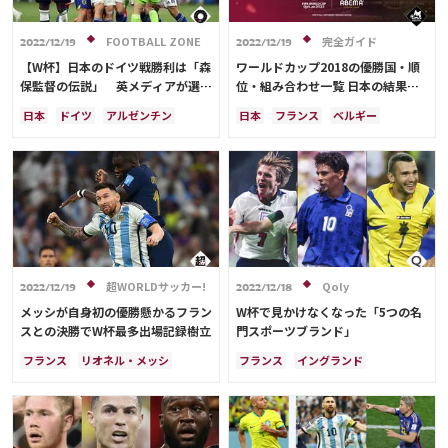
イングランド
オランダ
ポルトガル
ブラジル
運営会社
ポーランド
ポルトガル
FOOTBALL ZONE
完全ガイド
エクアドル
ウルグアイ
2022/12/19
2022/12/19
ご利用にあたって
ブラジル
エクアドル
メキシコ
ガーナ
セネガル
【W杯】日本のドイツ戦勝利は「森
ワールドカップ2018の優勝国・順
ウルグアイ
カナダ
メキシコ
カメルーン
モロッコ
韓国
保監督の伝説」 英メディアが選ぶ
位・組み合わせ一覧 日本の結果
プライバシーポリシー
ガーナ
セネガル
カメルーン
今大会“ベストゲーム”で堂々のト
は？
アメリカ
ウェールズ
日本
ドイツ
アルゼンチン
日本
フランス
ベルギー
お問い合わせ
アメリカ
ウェールズ
三笘 薫
ップ5に
オーストラリア
コスタリカ
フランス
サウジアラビア
クロアチア
イングランド
田中 碧
リオネル・メッシ
ポルトガル
セネガル
ブラジル
ポーランド
メキシコ
ガーナ
アルゼンチン
ドイツ
Share
キリアン・ムバッペ
セルビア
ウルグアイ
オーストラリア
スペイン
クロアチア
スイス
サウジアラビア
デンマーク
© AbemaTV. Inc. All Rights Reserved.
オランダ
ブラジル
ウルグアイ
スペイン
メキシコ
スイス
カメルーン
モロッコ
韓国
ポルトガル
イラン
セルビア
日本代表
浅野 拓磨
モロッコ
韓国
コスタリカ
超WORLDサッカー!
Qoly
2022/12/19
2022/12/18
アンヘル・ディ・マリア
堂安 律
日本代表
原口 元気
浅野 拓磨
メッシが自身初の優勝懸かるフラン
W杯で見かけなくなった「5つの名
ロメル・ルカク
サディオ・マネ
スとの決勝でW杯最多出場記録樹立
門スポーツブランド」
ケビン・デ・ブライネ
フランス
リオネル・メッシ
フランス
イングランド
アントワーヌ・グリーズマン
ドイツ
アルゼンチン
セルビア
ベルギー
アメリカ
スペイン
ハリー・ケイン
オランダ
クロアチア
ブラジル
オランダ
ブラジル
プレーオフ
アメリカ
アルゼンチン
メキシコ
ルカ・モドリッチ
セネガル
コスタリカ
ドイツ