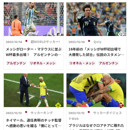
クロアチア
カタール
オランダ
メキシコ
超WORLDサッカー!
Qoly
2022/12/14
2022/12/14
メッシがローター・マテウスに並ぶ
16年前の「メッシがW杯初出場で
W杯最多出場！ アルゼンチンのW
大爆発した試合」伝説のスタメン
杯最多得点も樹立
11名
アルゼンチン
リオネル・メッシ
リオネル・メッシ
アルゼンチン
クロアチア
ドイツ
セルビア
アメリカ
カタール
ブラジル
サウジアラビア
ドイツ
セルビア
スペイン
クロアチア
ポルトガル
ブラジル
メキシコ
サッカーキング
サッカーダイジェス
2022/12/12
2022/12/12
トWeb
ネイマール、退任表明のチッチ監督
ブラジルはなぜクロアチアに敗れた
へ感謝の思いを綴る「僕にとって最