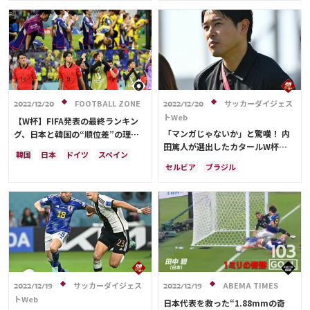
Ranking
リシャルリソン
オランダ
オーストラリア
日本代表
アルゼンチン
ドイツ
セルビア
大会について
スイス
ポーランド
エクアドル
セネガル
シュミット・ダニエル
About
C・ロナウド
FOOTBALL ZONE
サッカーダイジェス
2022/12/20
2022/12/20
視聴方法
トWeb
【W杯】FIFA発表の最終ランキン
「マンガじゃないか」と驚嘆！ 内
グ、日本と韓国の“順位差”の理由
田篤人が選出したカタールW杯
に韓国メディア言及「なぜ違うの
iOS Apps
韓国
日本
ドイツ
スペイン
の“ベストゴール”は？「子どもだ
か」
セルビア
ブラジル
アルゼンチン
クロアチア
ったら真似してる」
アルゼンチン
日本
日本代表
スイス
オランダ
ポーランド
Android
リシャルリソン
ブラジル
セネガル
アメリカ
オーストラリア
カタール
イラン
サウジアラビア
Web
デンマーク
セルビア
フランス
ABEMAの視聴について
ベルギー
イングランド
TV
ポルトガル
エクアドル
サッカーダイジェス
ABEMA TIMES
ウルグアイ
カナダ
メキシコ
2022/12/19
2022/12/19
トWeb
ガーナ
カメルーン
モロッコ
日本代表を救った“1.88mmの奇