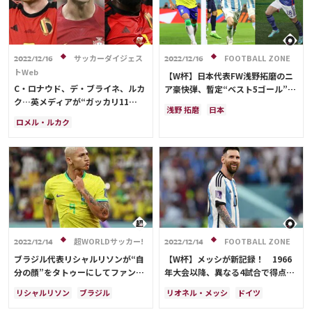
リオネル・メッシ
セルビア
クロアチア
スイス
ポール・ポグバ
大迫 勇也
モロッコ
日本
サッカーダイジェス
FOOTBALL ZONE
2022/12/16
2022/12/16
トWeb
【W杯】日本代表FW浅野拓磨のニ
C・ロナウド、デ・ブライネ、ルカ
ア豪快弾、暫定“ベスト5ゴール”に
ク…英メディアが“ガッカリ11
海外選出 メッシ、リシャルリソン
浅野 拓磨
日本
人”を選出。「最も残念」な選手
ら豪華メンバーが揃う
ロメル・ルカク
リオネル・メッシ
日本代表
は？ 日本挑発DFの名も【W杯】
ケビン・デ・ブライネ
日本
リシャルリソン
ドイツ
C・ロナウド
ベルギー
ドイツ
メキシコ
マヌエル・ノイアー
ウェールズ
ガレス・ベイル
サウジアラビア
セルビア
ポルトガル
デンマーク
スイス
イングランド
セルビア
フランス
クロアチア
ポルトガル
ブラジル
オランダ
アルゼンチン
アルゼンチン
ウェールズ
板倉 滉
ウルグアイ
セネガル
モロッコ
リオネル・メッシ
超WORLDサッカー!
FOOTBALL ZONE
2022/12/14
2022/12/14
ブラジル代表リシャルリソンが“自
【W杯】メッシが新記録！ 1966
分の顔”をタトゥーにしてファン驚
年大会以降、異なる4試合で得点＆
き！ネイマールと怪物ロナウドの顔
アシストをマークした初の選手に
リシャルリソン
ブラジル
リオネル・メッシ
ドイツ
も両脇にデザイン
ネイマール
クロアチア
セルビア
アルゼンチン
セルビア