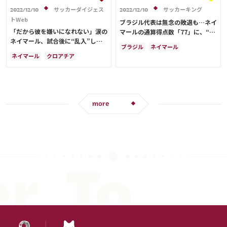
サッカーダイジェス
サッカーキング
2022/12/10
2022/12/10
トWeb
ブラジル代表は無念の敗退も…ネイ
「だから彼を嫌いになれない」涙の
マールの通算得点数「77」に、“王
ネイマール、試合後に“乱入”した
様”ペレ氏に並ぶ
ブラジル
ネイマール
クロアチア代表選手の息子に対する
ネイマール
クロアチア
クロアチア
スペイン
フランス
行動が大反響！【W杯】
ブラジル
セルビア
セルビア
イングランド
韓国
日本
日本代表
more