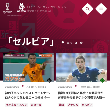
FIFA ワールドカップ カタール 2022
完全ガイド
by ABEMA
ニュース
News
「セルビア」
ニュース一覧
出場国
Teams
日本代表
Team Japan
日程・結果
ABEMA TIMES
Football Tribe
2022/12/20
2022/12/20
神の子メッシのベストパートナー、
横浜FM天野純と再会？全北現代が
Schedule
ロナウドに代わるエース候補 今後
W杯豪州代表デゲネク獲得で大筋合
も大注目！輝きを放ったニュースタ
意
ランキング
リオネル・メッシ
カタール
韓国
ブラジル
セルビア
ー・フォワード編
ポルトガル
ブラジル
アルゼンチン
アメリカ
日本