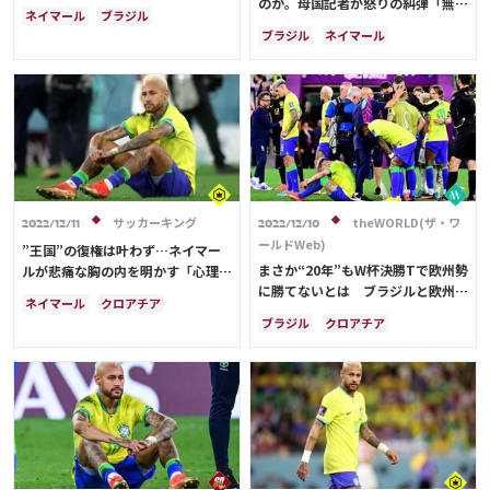
のか。母国記者が怒りの糾弾「無責
高の監督の一人」
ネイマール
ブラジル
任で戦い方を知らない」「ネイマー
ブラジル
ネイマール
クロアチア
セルビア
スイス
ルは本物のリーダーになれない」
クロアチア
日本
カタール
カメルーン
韓国
【W杯】
リオネル・メッシ
ドイツ
セルビア
スペイン
スイス
オランダ
ポルトガル
アルゼンチン
カメルーン
韓国
日本代表
リシャルリソン
ラファエル・バラン
サッカーキング
theWORLD(ザ・ワ
2022/12/11
2022/12/10
ールドWeb)
”王国”の復権は叶わず…ネイマー
まさか“20年”もW杯決勝Tで欧州勢
ルが悲痛な胸の内を明かす「心理的
に勝てないとは ブラジルと欧州勢
に破壊された」
ネイマール
クロアチア
の間にある見えない差
ブラジル
クロアチア
ブラジル
セルビア
フランス
ネイマール
ドイツ
セルビア
スイス
カメルーン
韓国
フランス
ベルギー
スイス
オランダ
韓国