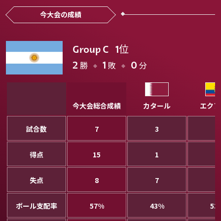
今大会の成績
位
Group C
1
勝
敗
分
2
1
0
今大会総合成績
カタール
エクア
試合数
7
3
3
得点
15
1
4
失点
8
7
3
ボール支配率
57%
43%
53