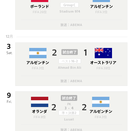
ポーランド
Group C
アルゼンチン
Stadium 974
FIFA 26位
FIFA 3位
放送：ABEMA
12月
3
2
1
試合終了
Sat.
アルゼンチン
ベスト16-2
オーストラリア
Ahmad Bin Ali
FIFA 3位
FIFA 38位
放送：ABEMA
9
試合終了
Fri.
PK
2
2
3-4
オランダ
アルゼンチン
準々決勝2
FIFA 8位
FIFA 3位
Lusail
放送：ABEMA