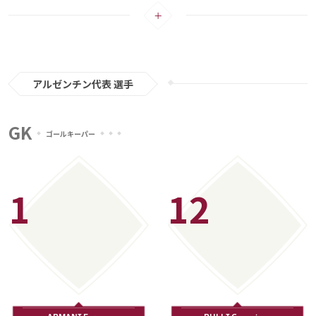
同じくパリ・サンジェルマンのアンヘル・ディ・マリア、インテルで昨シーズ
メディアアライアンス
ンのセリエAで得点ランキング3位となる21得点を記録したラウタロ・マルティ
ネスなど前線には世界トップレベルの選手が揃っている。
自身も2006年のW杯に出場した経験を持つ、リオネル・スカローニ監督が
2018年から指揮を執る。2021年にコパ・アメリカで優勝に導いたことで「メ
ッシを初めて勝たせた監督」となった。「アルゼンチン代表選手が持つべき情
アルゼンチン代表 選手
熱や心構え、使命感」を植え付けることを大事にし、まとまりを見せるチーム
注目選手：リオネル・メッシ（パリ・サンジェルマン）
が1986年以来の優勝をメッシと共に目指す。
GK
ゴールキーパー
言わずと知れた世界最高の選手。歴代最多の7度のバロンドールを受賞し、6度
のチャンピオンズリーグ得点王と、こちらも歴代最多6度の「ゴールデンシュ
ー」を獲得。南米予選のベネズエラ戦終了後に、「W杯の後に、多くのことを
1
12
考え直す」とコメントし、今大会での代表引退の可能性を示唆した。
小刻みなボールタッチからのスピードに乗ったドリブルを武器とし、左足から
放たれるシュートは正確無比。自ら得点を決めることはもちろんのこと、周り
を生かすプレーも秀逸。攻撃で圧倒的な違いを見せ、ボールを持つとワクワク
させてくれる選手だ。
これだけのキャリアがありながら、W杯での最高成績は準優勝。35歳という年
齢を考えても、今大会にかける意気込みは相当なものがあるはず。世界最高の
選手が悲願の「世界一」のタイトルを獲得できるのかは、今大会の注目ポイン
トの一つだろう。