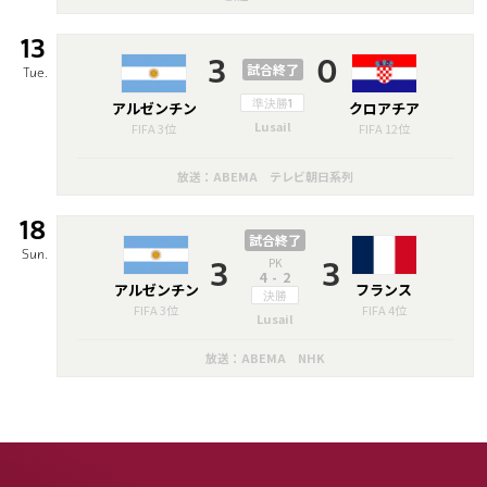
13
3
0
試合終了
Tue.
アルゼンチン
準決勝1
クロアチア
Lusail
FIFA 3位
FIFA 12位
放送：ABEMA テレビ朝日系列
18
試合終了
Sun.
PK
3
3
4-2
アルゼンチン
フランス
決勝
FIFA 3位
FIFA 4位
Lusail
放送：ABEMA NHK