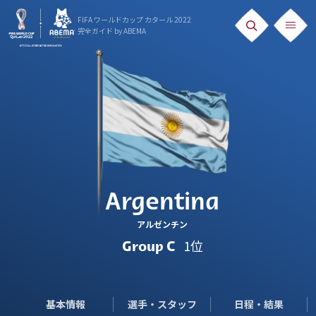
FIFA ワールドカップ カタール 2022
完全ガイド
by ABEMA
ニュース
News
出場国
Teams
日本代表
Argentina
Team Japan
アルゼンチン
日程・結果
1位
Group C
Schedule
ランキング
基本情報
選手・スタッフ
日程・結果