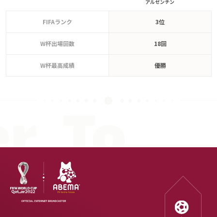
アルゼンチン
FIFAランク
3位
W杯出場回数
18回
W杯最高成績
優勝