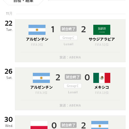
日程・結果
11月
22
1
2
試合終了
Tue.
アルゼンチン
Group C
サウジアラビア
Lusail
FIFA 3位
FIFA 51位
放送：ABEMA
26
2
0
試合終了
Sat.
アルゼンチン
Group C
メキシコ
Lusail
FIFA 3位
FIFA 13位
放送：ABEMA
30
0
2
試合終了
Wed.