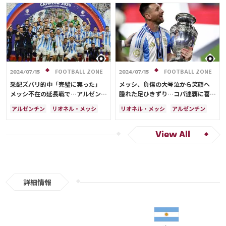
FOOTBALL ZONE
FOOTBALL ZONE
2024/07/15
2024/07/15
采配ズバリ的中「完璧に実った」
メッシ、負傷の大号泣から笑顔へ
メッシ不在の延長戦で…アルゼンチ
腫れた足ひきずり…コパ連覇に喜び
ン“英断”を現地絶賛
爆発
アルゼンチン
リオネル・メッシ
リオネル・メッシ
アルゼンチン
アメリカ
アメリカ
View All
詳細情報