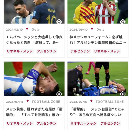
アメリカ
フランス
日本代表
イングランド
日本
カナダ
韓国
セルビア
スイス
オーストラリア
カタール
ウェールズ
Qoly
Qoly
2024/12/10
2024/09/10
エムバペ、メッシと大喧嘩して仲良
神メッシのユニフォームに必ず触
くなったと告白 「激怒して、みん
れ！アルゼンチン電撃移籍のムニア
なの前でケンカを…」
インが明かす秘話 「王者のオーラ
リオネル・メッシ
アルゼンチン
アルゼンチン
リオネル・メッシ
を…」
フランス
スペイン
FOOTBALL ZONE
FOOTBALL ZONE
2024/07/15
2024/07/15
メッシ負傷、腫れすぎた右足は「衝
「衝撃的」 メッシ右足首“ぐにゃ
撃的」 「すべてを物語る」涙の交
り”…あらぬ方向へ捻る痛々しい瞬
代→優勝歓喜を海外報道
間に海外震撼「恐ろしい」
リオネル・メッシ
アルゼンチン
リオネル・メッシ
アルゼンチン
アメリカ
アメリカ
エクアドル