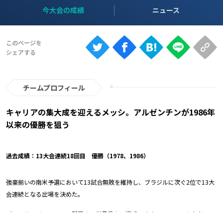
Ranking
今大会の成績
ニュース
大会について
About
視聴方法
チームプロフィール
iOS Apps
キャリアの集大成を迎えるメッシ。アルゼンチンが1986年
以来の優勝を狙う
Android
過去成績：13大会連続18回目 優勝（1978、1986）
Web
ABEMAの視聴について
強豪揃いの南米予選において13試合無敗を維持し、ブラジルに次ぐ2位で13大
TV
会連続となる出場を決めた。
パリ・サンジェルマンに所属する世界最高の選手リオネル・メッシを中心に、