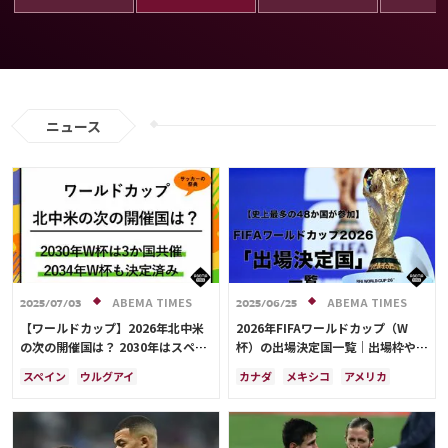
ニュース
ABEMA TIMES
ABEMA TIMES
2025/07/03
2025/06/25
【ワールドカップ】2026年北中米
2026年FIFAワールドカップ（W
の次の開催国は？ 2030年はスペイ
杯）の出場決定国一覧｜出場枠や大
ン・ポルトガル・モロッコの3か国
会概要も解説
スペイン
ウルグアイ
カナダ
メキシコ
アメリカ
共催！ ウルグアイ・アルゼンチ
アルゼンチン
ポルトガル
プレーオフ
イラン
韓国
日本
ン・パラグアイでも限定開催
モロッコ
ブラジル
ドイツ
ブラジル
アルゼンチン
サウジアラビア
メキシコ
エクアドル
オーストラリア