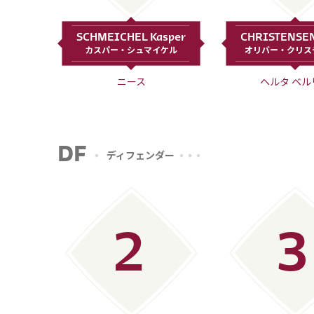
一度は生死を彷徨った男が、
づけられる人は多いはずだ。
SCHMEICHEL Kasper
CHRISTENSEN 
カスパー・シュマイケル
オリバー・クリス
ニース
ヘルタ ベル
DF
ディフェンダー
2
3