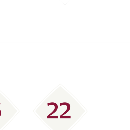
うにダークホースとなる可能性が高い。顔ぶれ、実力を考
進むポテンシャルを秘めている。
リクセン（ブレントフォード）
、奇跡かもしれない。
、EURO2020のグループリーグ初戦を戦っていると、
しまう。メディカルスタッフと選手による懸命な心肺蘇
器（ICD）を装着して生活することになった。
所属していたが、セリエAではICDを付けてプレーする
解除。プレミアリーグのブレントフォードに加入した。
ンは心停止から約8カ月の歳月を経てピッチに戻ってきた
6
22
帰。国際親善試合のオランダ戦で後半開始と同時に出場
完全復活を証明した。