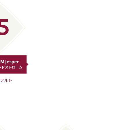
5
M Jesper
ンドストローム
フルト