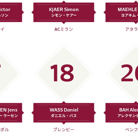
ctor
KJAER Simon
MAEHLE 
ルソン
シモン・ケアー
ヨアキム
ライ
ACミラン
アタラ
7
18
2
EN Jens
WASS Daniel
BAH Ale
ー ラーセン
ダニエル・バス
アレクサン
スポル
ブレンビー
ベンフ