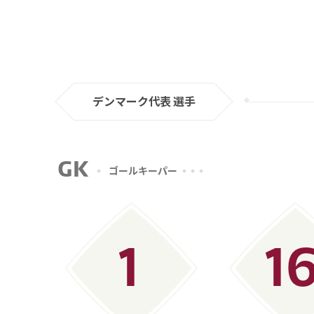
W杯ではEURO2020のよ
壁を突破し、ベスト4以上に
注目選手：クリスチャン・エ
彼がW杯のピッチに立つのは
デンマーク代表 選手
クリスチャン・エリクセンは
意識を失い、ピッチで倒れて
が、手術で植え込み型除細動
GK
ゴールキーパー
エリクセンは当時インテルに
め、12月にクラブと契約を
み、2022年2月、エリクセ
1
1
そして翌3月には代表にも復
トをゴール左上に突き刺し、