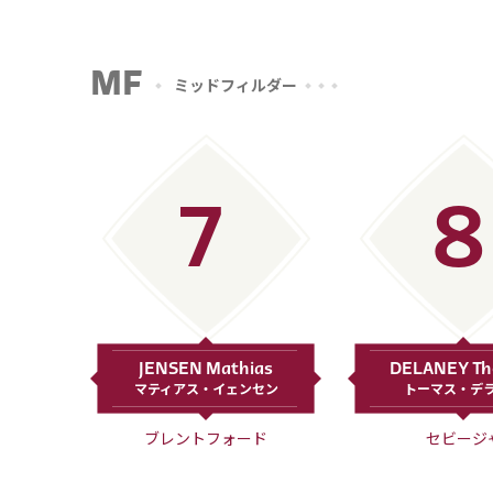
MF
ミッドフィルダー
7
8
JENSEN Mathias
DELANEY T
マティアス・イェンセン
トーマス・デ
ブレントフォード
セビージ