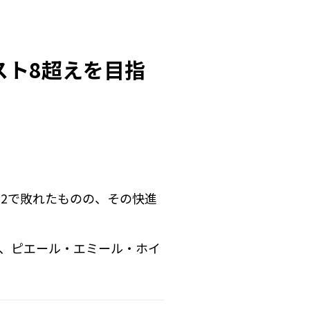
スト8超えを目指
1-2で敗れたものの、その快進
、ピエール・エミール・ホイ
選手が名を連ねている。そん
仕上げている。