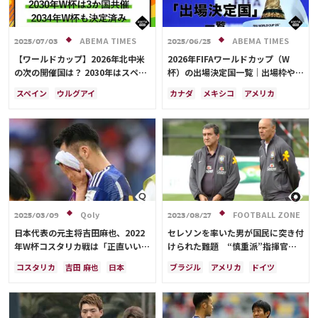
ABEMA TIMES
ABEMA TIMES
2025/07/03
2025/06/25
【ワールドカップ】2026年北中米
2026年FIFAワールドカップ（W
の次の開催国は？ 2030年はスペイ
杯）の出場決定国一覧｜出場枠や大
ン・ポルトガル・モロッコの3か国
会概要も解説
スペイン
ウルグアイ
カナダ
メキシコ
アメリカ
共催！ ウルグアイ・アルゼンチ
アルゼンチン
ポルトガル
プレーオフ
イラン
韓国
日本
ン・パラグアイでも限定開催
モロッコ
ブラジル
ドイツ
ブラジル
アルゼンチン
サウジアラビア
メキシコ
エクアドル
オーストラリア
アメリカ
フランス
日本代表
イングランド
日本
カナダ
韓国
セルビア
スイス
オーストラリア
カタール
ウェールズ
Qoly
FOOTBALL ZONE
2025/03/09
2023/08/27
日本代表の元主将吉田麻也、2022
セレソンを率いた男が国民に突き付
年W杯コスタリカ戦は「正直いい思
けられた難題 “慎重派”指揮官が
い出ではない」
導いた現実路線の“答”に込められ
コスタリカ
吉田 麻也
日本
ブラジル
アメリカ
ドイツ
た思い【コラム】
日本代表
メキシコ
アメリカ
スイス
スペイン
メキシコ
山根 視来
スペイン