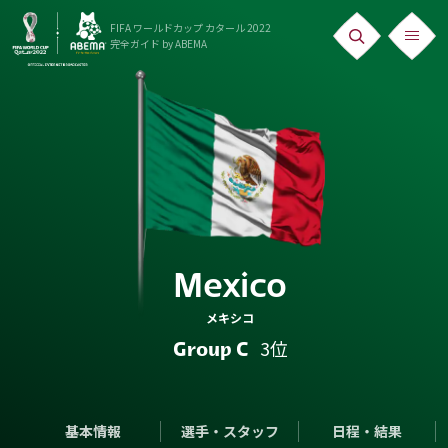
FIFA ワールドカップ カタール 2022
完全ガイド
by ABEMA
ニュース
News
出場国
Teams
日本代表
Mexico
Team Japan
メキシコ
日程・結果
3位
Group C
Schedule
ランキング
基本情報
選手・スタッフ
日程・結果