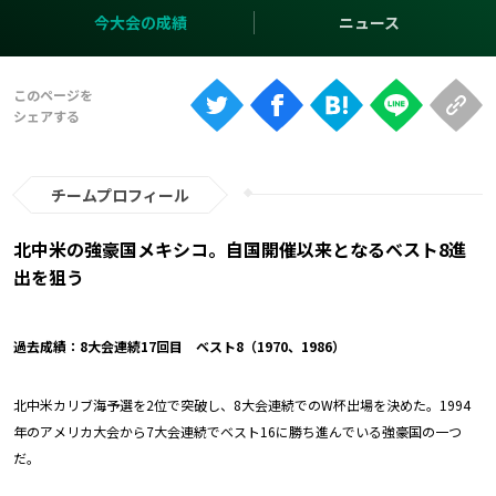
Ranking
今大会の成績
ニュース
大会について
About
視聴方法
チームプロフィール
iOS Apps
北中米の強豪国メキシコ。自国開催以来となるベスト8進
出を狙う
Android
過去成績：8大会連続17回目 ベスト8（1970、1986）
Web
ABEMAの視聴について
北中米カリブ海予選を2位で突破し、8大会連続でのW杯出場を決めた。1994
TV
年のアメリカ大会から7大会連続でベスト16に勝ち進んでいる強豪国の一つ
だ。