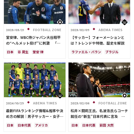
FOOTBALL ZONE
ABEMA TIMES
2023/03/21
2023/02/09
堂安律、WBC侍ジャパン大谷翔平
【サッカー】フォーメーションと
の“ヘルメット投げ”に刺激 「ま
は？トレンドや特徴、歴史を解説
さにリーダー」
日本
谷 晃生
堂安 律
ラファエル・バラン
ブラジル
日本代表
メキシコ
前田 大然
日本
ドイツ
スペイン
ドイツ
スペイン
浅野 拓磨
フランス
ベルギー
クロアチア
スイス
オランダ
ポーランド
アルゼンチン
ウルグアイ
メキシコ
ウェールズ
コスタリカ
日本代表
カリム・ベンゼマ
ABEMA TIMES
FOOTBALL ZONE
2024/10/29
2023/02/08
最新FIFAランキング情報&推移や決
松井×闘莉王氏、名波浩氏らコーチ
め方の解説｜男子サッカー・女子サ
就任の“新生”日本代表に言及
ッカーの日本代表を網羅
「アイデアがある」「最後は監督が
日本
日本代表
アメリカ
日本
日本代表
前田 大然
指揮しなきゃ」
オーストラリア
サウジアラビア
カタール
ドイツ
スペイン