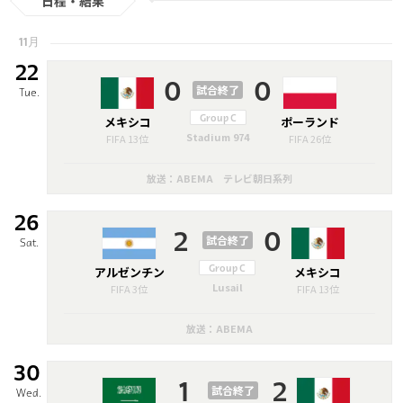
日程・結果
11月
22
0
0
試合終了
Tue.
メキシコ
Group C
ポーランド
Stadium 974
FIFA 13位
FIFA 26位
放送：ABEMA テレビ朝日系列
26
2
0
試合終了
Sat.
アルゼンチン
Group C
メキシコ
Lusail
FIFA 3位
FIFA 13位
放送：ABEMA
30
1
2
試合終了
Wed.