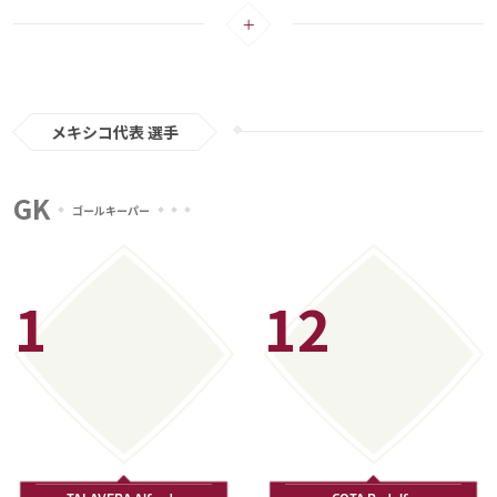
過去2大会において守護神としてプレーしたベテランGKギジェルモ・オチョ
メディアアライアンス
ア、ウォルヴァーハンプトンのFWラウール・ヒメネス、アヤックス所属のエド
ソン・アルバレス、アトレティコ・マドリードのエクトル・エレーラら、各国
で活躍するタレントを擁する。
アルゼンチン人のヘラルド・マルティーノ監督の下、ショートパスを多用した
丁寧なビルドアップ、攻守両面で運動量が多く、非常にアグレッシブな戦い方
メキシコ代表 選手
が特徴だ。ボールを奪ってからの高速カウンターも武器の一つ。今大会は、自
国開催となった1970年、1986年に続く8強入りを目指す戦いとなる。
GK
注目選手：ラウール・ヒメネス（ウルヴァーハンプトン）
ゴールキーパー
遅咲きの選手で、名門のアトレティコ・マドリード、ベンフィカと渡り歩き、
ここ数年で一気に有名になったストライカーだ。スピードに乗りながら細かい
1
12
ステップを刻み、相手DFの逆を突くドリブルが持ち味。
特に、ゴール前でのポジショニングが良く、裏を取ってからの得点、ワンタッ
チゴールを得意とする。それだけでなく、自ら持ち込んで決めることもできる
万能型のFWだ。身長190cmという上背を生かした打点の高いヘディングも武
器の一つで、決定力は抜群。
今大会は、世界の舞台で自らの実力を示し、母国メキシコの攻撃を牽引するこ
とが求められる。自身の得点でチームを過去最高成績となるベスト8以上に導
くことができるか。