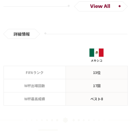
ブラジル
アルゼンチン
カナダ
メキシコ
アメリカ
View All
カタール
イラン
韓国
ドイツ
田中 碧
スペイン
フランス
ベルギー
スイス
イングランド
オランダ
ポルトガル
デンマーク
セルビア
クロアチア
詳細情報
ポーランド
エクアドル
ウルグアイ
カナダ
メキシコ
ガーナ
セネガル
カメルーン
モロッコ
ウェールズ
コスタリカ
メキシコ
FIFAランク
13位
W杯出場回数
17回
W杯最高成績
ベスト8