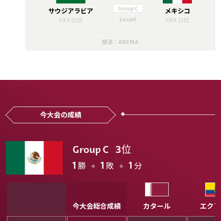
サウジアラビア
Group C
メキシコ
Lusail
FIFA 51位
FIFA 13位
放送：ABEMA
今大会の成績
位
Group C
3
勝
敗
分
1
1
1
今大会総合成績
カタール
エクア