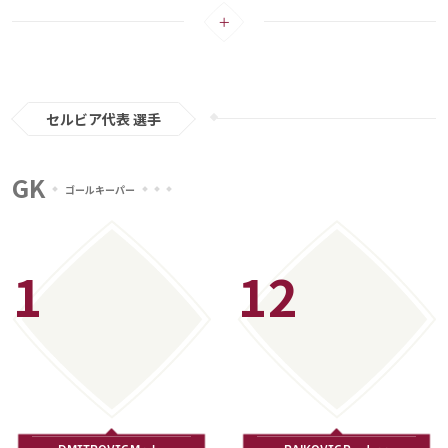
これまでは4バックを採用してきたが、ピクシーの下では3バックを基本に戦
た。
メディアアライアンス
う。サイドから厚みのある攻撃を展開し、前線のミトロビッチ（フラム）やヴ
ラホビッチ（ユヴェントス）を狙ったロングボールで深さを作り出す。さらに
ボールを奪ってからの素早いカウンターも武器の一つだ。
ヨーロッパ屈指の2トップを武器に初のグループステージ突破への期待がかか
る。
セルビア代表 選手
注目選手：ドゥシャン・ヴラホビッチ（ユヴェントス）
GK
ゴールキーパー
セルビアの注目選手はイタリア・セリエAで得点を量産する22歳の万能型スト
ライカー、ドゥシャン・ヴラホビッチだ。
フィオレンティーナで過ごした4シーズンで、98試合に出場し、44得点・7ア
1
12
シストの成績を残すなどストライカーとして開花。この活躍が認められ今シー
ズンからイタリアの名門・ユヴェントスに加入すると、36試合で24得点・5ア
シストの成績を残すなど4位に終わったチームの中で気を吐いた。
ヴラホビッチの最大の特徴は、高い得点能力。190cmと長身ながらも、足元の
技術に長けており、あらゆるフィニッシュワークを武器としている。特にポジ
ショニングの駆け引きが秀逸で、うまく相手の裏を突いてフリーの状況を作り
出し、冷静にゴールへと流し込む形を得意とする。初のW杯の舞台で注目した
い若手ストライカーの一人だ。