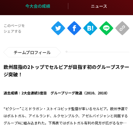
Ranking
今大会の成績
ニュース
大会について
About
視聴方法
チームプロフィール
iOS Apps
欧州屈指の2トップでセルビアが目指す初のグループステー
ジ突破！
Android
過去成績：2大会連続3度目 グループリーグ敗退（2010、2018）
Web
ABEMAの視聴について
“ピクシー”ことドラガン・ストイコビッチ監督が率いるセルビア。欧州予選で
TV
はポルトガル、アイルランド、ルクセンブルク、アゼルバイジャンと同居する
グループAに組み込まれた。下馬表ではポルトガル有利の見方が広がるなか、
最終節の直接対決で勝利してW杯にストレートインするなど、勝負強さを示し