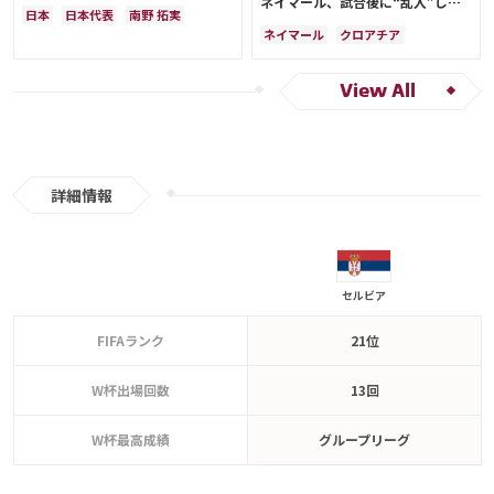
ネイマール、試合後に“乱入”した
代最高
日本
日本代表
南野 拓実
クロアチア代表選手の息子に対する
ウェールズ
オーストラリア
ネイマール
クロアチア
大迫 勇也
伊東 純也
鎌田 大地
行動が大反響！【2022総集編】
コスタリカ
ケイラー・ナバス
ブラジル
セルビア
アメリカ
浅野 拓磨
三笘 薫
サルダル・アズムン
堂安 律
ブラジル
原口 元気
View All
相馬 勇紀
サウジアラビア
韓国
田中 碧
古橋 亨梧
町野 修斗
ドイツ
スペイン
クロアチア
エクアドル
ウルグアイ
カナダ
詳細情報
メキシコ
オーストラリア
コスタリカ
吉田 麻也
佐々木 翔
山根 視来
守田 英正
前田 大然
遠藤 航
カタール
イラン
セルビア
ガーナ
カメルーン
セルビア
谷 晃生
長友 佑都
植田 直通
久保 建英
酒井 宏樹
板倉 滉
FIFAランク
21位
冨安 健洋
W杯出場回数
13回
W杯最高成績
グループリーグ