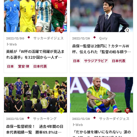
カタール
イラン
韓国
ドイツ
スペイン
フランス
ベルギー
スイス
イングランド
オランダ
ポルトガル
デンマーク
セルビア
クロアチア
ポーランド
エクアドル
サッカーダイジェス
Qoly
2022/12/30
2022/12/28
ウルグアイ
カナダ
メキシコ
トWeb
森保一監督は2億円に？カタールW
ガーナ
セネガル
カメルーン
英紙が「W杯の活躍で飛躍が見込ま
杯、伝えられた「監督の給与額ラン
モロッコ
ウェールズ
コスタリカ
れる選手」を32か国から一人ずつ
キング」がこれ
日本
サウジアラビア
日本代表
選出！日本代表から選ばれたのは、
日本
堂安 律
日本代表
カタール
イラン
ドイツ
堂安や三笘ではなく…
三笘 薫
スペイン
田中 碧
デンマーク
セルビア
スペイン
ドイツ
カタール
クロアチア
フランス
ベルギー
クロアチア
イラン
サウジアラビア
スイス
イングランド
オランダ
デンマーク
セルビア
フランス
ポーランド
ポルトガル
ベルギー
スイス
イングランド
ブラジル
アルゼンチン
オランダ
ポーランド
エクアドル
ウルグアイ
カナダ
ポルトガル
ブラジル
メキシコ
ガーナ
セネガル
アルゼンチン
エクアドル
サッカーキング
サッカーダイジェス
カメルーン
モロッコ
韓国
2022/12/28
2022/12/28
ウルグアイ
カナダ
メキシコ
トWeb
アメリカ
ウェールズ
森保一監督続投！ 過去4年間の日
ガーナ
セネガル
カメルーン
オーストラリア
コスタリカ
「だから彼を嫌いになれない」涙の
本代表戦績一覧 勝率69.8％は歴
モロッコ
韓国
アメリカ