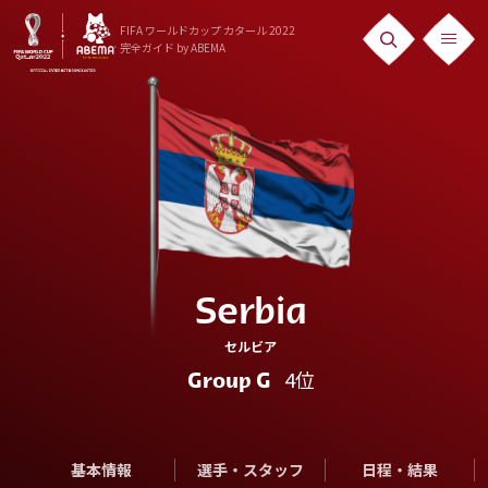
FIFA ワールドカップ カタール 2022
完全ガイド
by ABEMA
ニュース
News
出場国
Teams
日本代表
Serbia
Team Japan
セルビア
日程・結果
4位
Group G
Schedule
ランキング
基本情報
選手・スタッフ
日程・結果