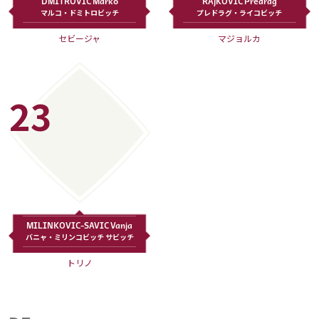
DMITROVIC Marko
RAJKOVIC Predrag
マルコ・ドミトロビッチ
プレドラグ・ライコビッチ
運営会社
セビージャ
マジョルカ
ご利用にあたって
プライバシーポリシー
お問い合わせ
23
Share
© AbemaTV. Inc. All Rights Reserved.
MILINKOVIC-SAVIC Vanja
バニャ・ミリンコビッチ サビッチ
トリノ