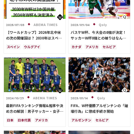
ABEMA TIMES
Qoly
2025/07/03
2023/09/04
【ワールドカップ】2026年北中米
バスケW杯、今大会の8強が決定！
の次の開催国は？ 2030年はスペイ
サッカーW杯8強との被りはなんと
ン・ポルトガル・モロッコの3か国
ゼロ…決勝は9/10
スペイン
ウルグアイ
カナダ
アメリカ
セルビア
共催！ ウルグアイ・アルゼンチ
アルゼンチン
ポルトガル
スペイン
ブラジル
日本
ン・パラグアイでも限定開催
モロッコ
ブラジル
ドイツ
ドイツ
フランス
アルゼンチン
サウジアラビア
メキシコ
サウジアラビア
クロアチア
アメリカ
フランス
イングランド
オランダ
イングランド
日本
カナダ
ポルトガル
モロッコ
韓国
セルビア
スイス
オーストラリア
カタール
ウェールズ
ABEMA TIMES
Qoly
2024/10/29
2023/01/14
最新FIFAランキング情報&推移や決
FIFA、W杯優勝アルゼンチンの「破
め方の解説｜男子サッカー・女子サ
壊行為」に懲戒手続き開始
ッカーの日本代表を網羅
日本
日本代表
アメリカ
アルゼンチン
セルビア
オーストラリア
サウジアラビア
エクアドル
メキシコ
ブラジル
アルゼンチン
リオネル・メッシ