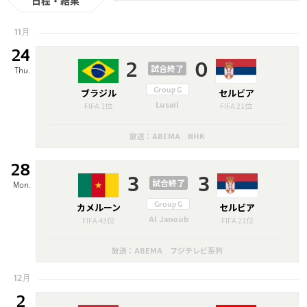
日程・結果
11月
24
2
0
試合終了
Thu.
ブラジル
Group G
セルビア
Lusail
FIFA 1位
FIFA 21位
放送：ABEMA NHK
28
3
3
試合終了
Mon.
カメルーン
Group G
セルビア
Al Janoub
FIFA 43位
FIFA 21位
放送：ABEMA フジテレビ系列
12月
2