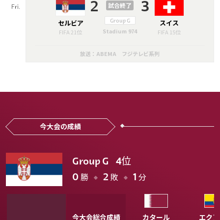
2
3
試合終了
Fri.
セルビア
Group G
スイス
Stadium 974
FIFA 21位
FIFA 15位
放送：ABEMA フジテレビ系列
今大会の成績
位
Group G
4
勝
敗
分
0
2
1
今大会総合成績
カタール
エクア